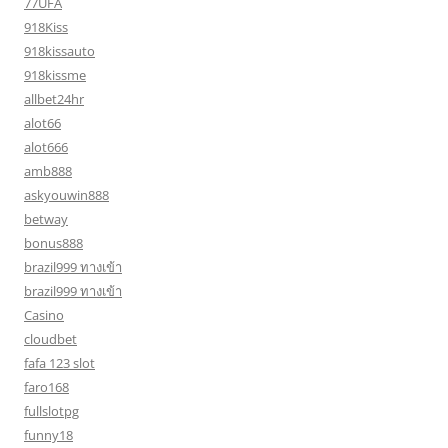
77UFA
918Kiss
918kissauto
918kissme
allbet24hr
alot66
alot666
amb888
askyouwin888
betway
bonus888
brazil999 ทางเข้า
brazil999 ทางเข้า
Casino
cloudbet
fafa 123 slot
faro168
fullslotpg
funny18