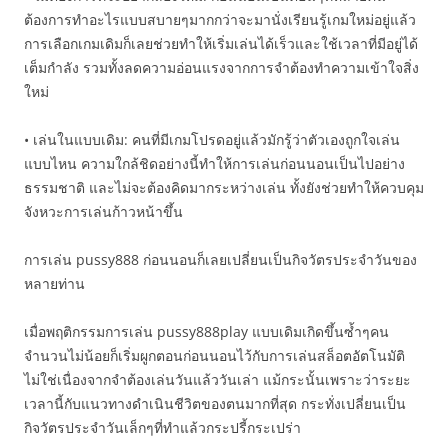
ต้องการทำอะไรแบบสบายๆมากกว่าจะมานั่งเรียนรู้เกมใหม่อยู่แล้ว
การเลือกเกมเดิมก็เลยช่วยทำให้เริ่มเล่นได้เร็วและใช้เวลาที่มีอยู่ได้
เต็มกำลัง รวมทั้งลดความอ่อนแรงจากการจำต้องทำความเข้าใจสิ่ง
ใหม่
• เล่นในแบบเดิม: คนที่มีเกมโปรดอยู่แล้วมักรู้ว่าตัวเองถูกใจเล่น
แบบไหน ความใกล้ชิดอย่างนี้ทำให้การเล่นก่อนนอนเป็นไปอย่าง
ธรรมชาติ และไม่จะต้องคิดมากระหว่างเล่น ทั้งยังช่วยทำให้ควบคุม
จังหวะการเล่นก้าวหน้าขึ้น
การเล่น pussy888 ก่อนนอนก็เลยเปลี่ยนเป็นกิจวัตรประจำวันของ
หลายท่าน
เมื่อพฤติกรรมการเล่น pussy888play แบบเดิมเกิดขึ้นซ้ำๆคน
จำนวนไม่น้อยก็เริ่มผูกตอนก่อนนอนไว้กับการเล่นสล็อตอัตโนมัติ
ไม่ใช่เนื่องจากจำต้องเล่นวันแล้ววันเล่า แม้กระนั้นเพราะว่าระยะ
เวลานี้กับแนวทางดำเนินชีวิตของตนมากที่สุด กระทั่งเปลี่ยนเป็น
กิจวัตรประจำวันเล็กๆที่ทำแล้วกระปรี้กระเปร่า