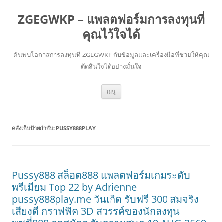
ZGEGWKP – แพลตฟอร์มการลงทุนที่
คุณไว้ใจได้
ค้นพบโอกาสการลงทุนที่ ZGEGWKP กับข้อมูลและเครื่องมือที่ช่วยให้คุณ
ตัดสินใจได้อย่างมั่นใจ
ข้าม
เมนู
ไป
ยัง
เนื้อหา
คลังเก็บป้ายกำกับ:
PUSSY888PLAY
Pussy888 สล็อต888 แพลตฟอร์มเกมระดับ
พรีเมียม Top 22 by Adrienne
pussy888play.me วันเกิด รับฟรี 300 สมจริง
เสียงดี กราฟฟิค 3D สวรรค์ของนักลงทุน