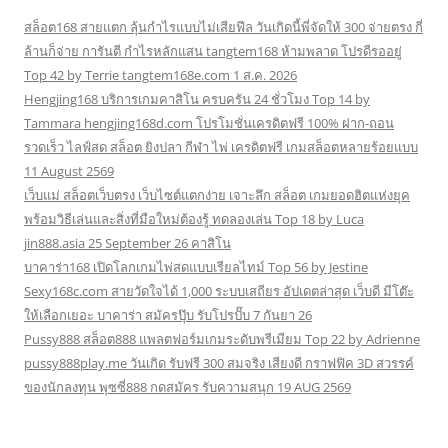
สล็อต168 สายแตก ลุ้นกำไรแบบไม่เสียฟีล วันเกิดนี้พี่จัดให้ 300 จ่ายตรง กี่
ล้านก็จ่าย การันตี กำไรหลักแสน tangtem168 ห้ามพลาด โปรดีรออยู่
Top 42 by Terrie tangtem168e.com 1 ส.ค. 2026
Hengjing168 บริการเกมคาสิโน ครบครัน 24 ชั่วโมง Top 14 by
Tammara hengjing168d.com โปรโมชั่นเครดิตฟรี 100% ฝาก-ถอน
รวดเร็ว ไลฟ์สด สล็อต ยิงปลา กีฬา ไพ่ เครดิตฟรี เกมสล็อตหลายร้อยแบบ
11 August 2569
เว็บแม่ สล็อตเว็บตรง เว็บไซต์แตกง่าย เจาะลึก สล็อต เกมยอดฮิตแห่งยุค
พร้อมวิธีเล่นและสิ่งที่มือใหม่ต้องรู้ ทดลองเล่น Top 18 by Luca
jin888.asia 25 September 26 คาสิโน
บาคาร่า168 เปิดโลกเกมไพ่สดแบบเรียลไทม์ Top 56 by Jestine
Sexy168c.com สายวัดใจได้ 1,000 ระบบเสถียร อัปเดตล่าสุด เว็บดี มีโต๊ะ
ให้เลือกเยอะ บาคาร่า สมัครปุ๊บ รับโปรปั๊บ 7 กันยา 26
Pussy888 สล็อต888 แพลตฟอร์มเกมระดับพรีเมียม Top 22 by Adrienne
pussy888play.me วันเกิด รับฟรี 300 สมจริง เสียงดี กราฟฟิค 3D สวรรค์
ของนักลงทุน พุซซี่888 กดสมัคร รับความสนุก 19 AUG 2569