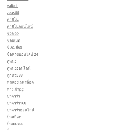
yaibet
zeus66
คาสิโน
คาสิโนออนไลน์
จ๊วด 69
ซอยเบท
ซีเกมส์68
ซื้อหวยออนไลน์ 24
ดูหนัง
ดูหนังออนไลน์
ถูกหวย88
ทดลองเล่นสล็อต
ทางเข้าpg
บาคาร่า
บาคาร่า168
บาคาร่าออนไลน์
ปั่นสล็อต
ปั่นแตก66