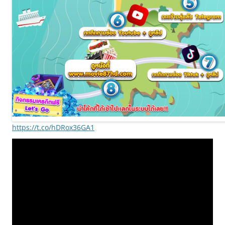
https://t.co/hDRox36GA1