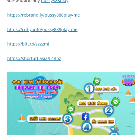
ขอขอบคุณมากby
pussy888play
https://rebrand.ly/pussy888play-me
https://cutly.info/pussy888play-me
https://bitt.to/zzzzmi
https://shorturl.asia/L4Bbz