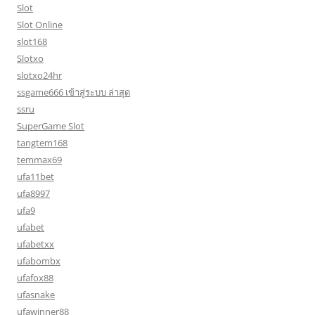
Slot
Slot Online
slot168
Slotxo
slotxo24hr
ssgame666 เข้าสู่ระบบ ล่าสุด
ssru
SuperGame Slot
tangtem168
temmax69
ufa11bet
ufa8997
ufa9
ufabet
ufabetxx
ufabombx
ufafox88
ufasnake
ufawinner88