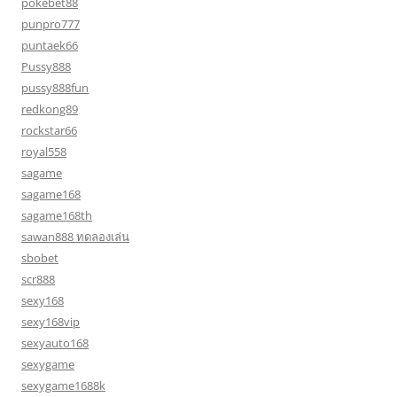
pokebet88
punpro777
puntaek66
Pussy888
pussy888fun
redkong89
rockstar66
royal558
sagame
sagame168
sagame168th
sawan888 ทดลองเล่น
sbobet
scr888
sexy168
sexy168vip
sexyauto168
sexygame
sexygame1688k