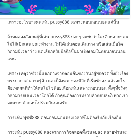
เพราะอะไรบางคนเล่น pussy888 เฉพาะตอนก่อนนอนแค่นั้น
ถ้าทดลองสังเกตผู้ที่เล่น pussy888 บ่อยๆ จะพบว่าใครอีกหลายๆคน
ไม่ได้เปิดเล่นขณะทำงาน ไม่ได้เล่นตอนเดินทาง หรือเล่นเมื่อใด
ก็ตามมีเวลาว่าง แต่เลือกหยิบมือถือขึ้นมาเปิดเกมในตอนก่อนนอน
แทน
เพราะเหตุว่าช่วงนี้แตกต่างจากตอนอื่นของวันอยู่พอควร ทั้งยังเรื่อง
บรรยากาศ ความรู้สึก และก็จังหวะของชีวิตที่เริ่มช้าลง แล้วอะไร
คือเหตุผลที่ทำให้คนไม่ใช่น้อยเลือกเล่นเฉพาะก่อนนอน ทั้งๆที่จริงๆ
ก็สามารถเล่นเวลาใดก็ได้ ถ้าคุณต้องการทราบคำตอบล่ะก็ พวกเรา
จะมาหาคำตอบไปร่วมกันนะครับ
การเล่น พุซซี่888 ตอนก่อนนอนตรงเวลาที่ไม่ต้องรีบกับเรื่องอื่น
การเล่น pussy888 หลังจากภารกิจตลอดทั้งวันจบลง หลายท่านจะ