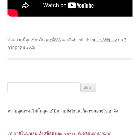
…
ข้อความนี้ถูกเขียนใน
พุซซี่888
และติดป้ายกำกับ
pussy888play
บน
7
กรกฎาคม 2026
ค้นหา
สำหรับ:
ความอุตสาหะไม่สิ้นสุด แม้มีความตั้งใจและก็ความเอาจริงเอาจัง
เว็บคาสิโนน่าเล่น ทั้ง
สล็อต
และ
บาคาร่า
ตึงจริงแตกบ่อยมาก