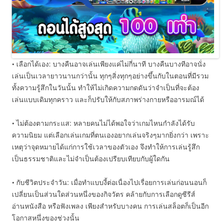
• เลือกได้เอง: บางคืนอาจเล่นเพียงแค่ไม่กี่นาที บางคืนบางทีอาจนั่ง
เล่นเป็นเวลายาวนานกว่านั้น ทุกๆสิ่งทุกๆอย่างขึ้นกับในตอนที่มีรวม
ทั้งความรู้สึกในวันนั้น ทำให้ไม่เกิดความกดดันว่าจำเป็นที่จะต้อง
เล่นแบบเดิมทุกคราว และก็ปรับให้กับสภาพร่างกายหรืออารมณ์ได้
• ไม่ต้องตามกระแส: หลายคนไม่ได้พอใจว่าเกมไหนกำลังได้รับ
ความนิยม แต่เลือกเล่นเกมที่ตนเองอยากเล่นจริงๆมากยิ่งกว่า เพราะ
เหตุว่าจุดหมายได้แก่การใช้เวลาของตัวเอง จึงทำให้การเล่นรู้สึก
เป็นธรรมชาติและไม่จำเป็นต้องเปรียบเทียบกับผู้ใดกัน
• กับชีวิตประจำวัน: เมื่อทำแบบงี้ต่อเนื่องไปเรื่อยการเล่นก่อนนอนก็
เปลี่ยนเป็นส่วนใดส่วนหนึ่งของกิจวัตร คล้ายกับการเลือกดูซีรีส์
อ่านหนังสือ หรือฟังเพลง เพียงสำหรับบางคน การเล่นสล็อตก็เป็นอีก
โอกาสหนึ่งของช่วงนั้น