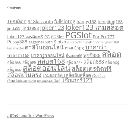
ป้ายกำกับ
fullslotpg
168สล็อต
918kissauto
happy168
hengjing168
Joker123 เกมสล็อต
Joker123
jinda888
jinda55
PGSlot
Joker123 เครดิตฟรี
PG
PunPro777
PG Slot
Pussy888
Slotxo
sagame168th
slotxo24hr
sretthi99
tangtem168
บาคาร่า
คาสิโนออนไลน์
ทางเข้าpg
temmax69
สล็อต
บาคาร่าออนไลน์
พุซซี่888
บาคาร่า168
ปั่นแตก66
สล็อต168
สล็อต888
สล็อต66
สล็อต99
สล็อต777
สล็อตpg
สล็อตออนไลน์
สล็อตเครดิตฟรี
สล็อตxo
สล็อตเว็บตรง
เคล็ดลับสล็อต
เกมยอดฮิต
เว็บสล็อต
โจ๊กเกอร์123
เว็บสล็อตแตกง่าย
แทงบอลออนไลน์
ภูมิใจนำเสนอโดย WordPress