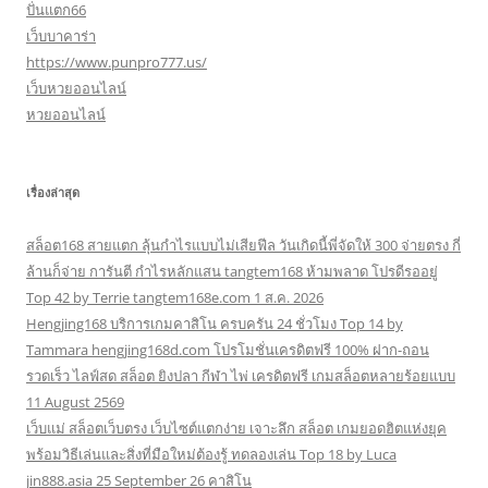
ปั่นแตก66
เว็บบาคาร่า
https://www.punpro777.us/
เว็บหวยออนไลน์
หวยออนไลน์
เรื่องล่าสุด
สล็อต168 สายแตก ลุ้นกำไรแบบไม่เสียฟีล วันเกิดนี้พี่จัดให้ 300 จ่ายตรง กี่
ล้านก็จ่าย การันตี กำไรหลักแสน tangtem168 ห้ามพลาด โปรดีรออยู่
Top 42 by Terrie tangtem168e.com 1 ส.ค. 2026
Hengjing168 บริการเกมคาสิโน ครบครัน 24 ชั่วโมง Top 14 by
Tammara hengjing168d.com โปรโมชั่นเครดิตฟรี 100% ฝาก-ถอน
รวดเร็ว ไลฟ์สด สล็อต ยิงปลา กีฬา ไพ่ เครดิตฟรี เกมสล็อตหลายร้อยแบบ
11 August 2569
เว็บแม่ สล็อตเว็บตรง เว็บไซต์แตกง่าย เจาะลึก สล็อต เกมยอดฮิตแห่งยุค
พร้อมวิธีเล่นและสิ่งที่มือใหม่ต้องรู้ ทดลองเล่น Top 18 by Luca
jin888.asia 25 September 26 คาสิโน