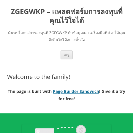
ZGEGWKP – แพลตฟอร์มการลงทุนที่
คุณไว้ใจได้
ค้นพบโอกาสการลงทุนที่ ZGEGWKP กับข้อมูลและเครื่องมือที่ช่วยให้คุณ
ตัดสินใจได้อย่างมั่นใจ
ข้าม
เมนู
ไป
ยัง
เนื้อหา
Welcome to the family!
The page is built with
Page Builder Sandwich
! Give it a try
for free!