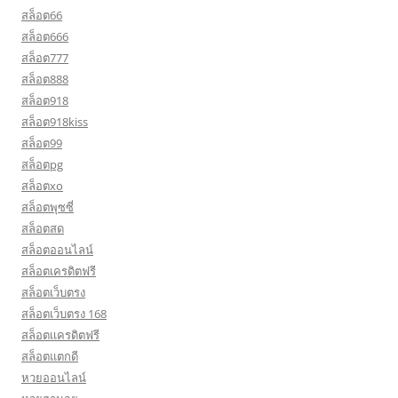
สล็อต66
สล็อต666
สล็อต777
สล็อต888
สล็อต918
สล็อต918kiss
สล็อต99
สล็อตpg
สล็อตxo
สล็อตพุซซี่
สล็อตสด
สล็อตออนไลน์
สล็อตเครดิตฟรี
สล็อตเว็บตรง
สล็อตเว็บตรง 168
สล็อตเเครดิตฟรี
สล็อตแตกดี
หวยออนไลน์