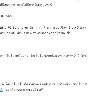
ม่มีอันตราย และไม่มีการล็อกยูสเซอร์
ะยะเวลา
ังอย่าง PG Soft, Joker Gaming, Pragmatic Play, SlotXO และ
นัสที่นำสมัย เพิ่มช่องทางสำหรับการทำกำไรเยอะขึ้น
แบบไม่ต้องสมัครสมาชิก ไม่ต้องฝากก่อน เหมาะสำหรับมือใหม่
ละก็ยังมีโปรโมชั่นรายวัน/รายสัปดาห์ ยกตัวอย่างเช่น โบนัส
รี
และก็กิจกรรมแจกเครดิตฟรี