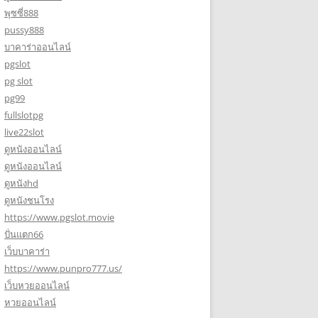
พุซซี่888
pussy888
บาคาร่าออนไลน์
pgslot
pg slot
pg99
fullslotpg
live22slot
ดูหนังออนไลน์
ดูหนังออนไลน์
ดูหนังhd
ดูหนังชนโรง
https://www.pgslot.movie
ปั่นแตก66
เว็บบาคาร่า
https://www.punpro777.us/
เว็บหวยออนไลน์
หวยออนไลน์