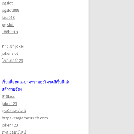
pgslot
pgslot888
kiss918
pg slot
188betth
ทางเข้า joker
joker slot
โจ๊กเกอร์123
เว็บสล็อตและบาคาร่าของโครตดีเว็บนี้เล่น
แล้วรวยจัดๆ
918kiss
joker123
ดูหนังออนไลน์
https://sagame168th.com
joker 123
ดูหนังออนไลน์