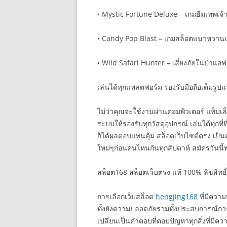
• Mystic Fortune Deluxe – เกมธีมเทพเจ้
• Candy Pop Blast – เกมสล็อตแนวหวานแห
• Wild Safari Hunter – เสี่ยงภัยในป่าแอฟ
เล่นได้ทุกแพลตฟอร์ม รองรับมือถือเต็มรูป
ไม่ว่าคุณจะใช้งานผ่านคอมพิวเตอร์ แท็บเ
ระบบให้รองรับทุกวัสดุอุปกรณ์ เล่นได้ทุกที่ท
ก็ได้ผลตอบแทนคุ้ม สล็อตเว็บไซต์ตรง เป็
ใหม่ๆก่อนคนไหนกันทุกสัปดาห์ สมัครวันนี้
สล็อต168 สล็อตเว็บตรง แท้ 100% ลิขสิทธิ์แ
การเลือกเว็บสล็อต
hengjing168
ที่มีความ
ทั้งยังความปลอดภัยรวมทั้งประสบการณ์การเล่
เปลี่ยนเป็นคำตอบที่ตอบปัญหาทุกสิ่งที่มีคว