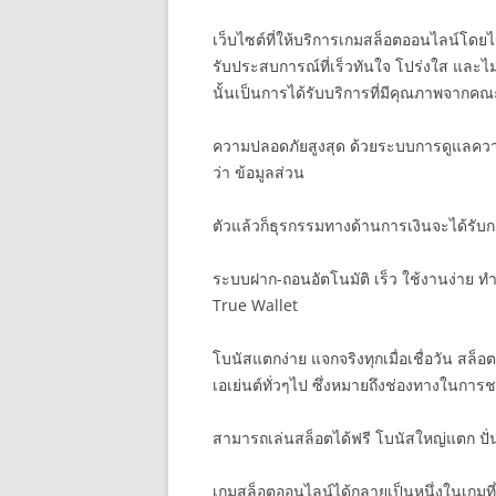
เว็บไซต์ที่ให้บริการเกมสล็อตออนไลน์โดยไม่
รับประสบการณ์ที่เร็วทันใจ โปร่งใส และไม
นั้นเป็นการได้รับบริการที่มีคุณภาพจาก
ความปลอดภัยสูงสุด ด้วยระบบการดูแลความป
ว่า ข้อมูลส่วน
ตัวแล้วก็ธุรกรรมทางด้านการเงินจะได้รับกา
ระบบฝาก-ถอนอัตโนมัติ เร็ว ใช้งานง่าย ทำ
True Wallet
โบนัสแตกง่าย แจกจริงทุกเมื่อเชื่อวัน สล็อต
เอเย่นต์ทั่วๆไป ซึ่งหมายถึงช่องทางในการช
สามารถเล่นสล็อตได้ฟรี โบนัสใหญ่แตก ปั่
เกมสล็อตออนไลน์ได้กลายเป็นหนึ่งในเกมที่