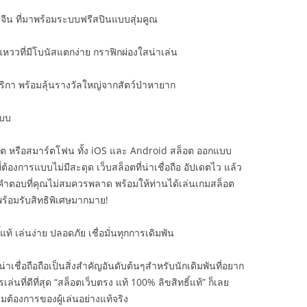
าจีน ที่มาพร้อมระบบฟรีสปินแบบสุ่มคูณ
ววที่มีโบนัสแตกง่าย กราฟิกผ่องใสน่าเล่น
ริกา พร้อมลุ้นรางวัลใหญ่จากสัตว์ป่าหายาก
แบบ
ล็ต หรือสมาร์ตโฟน ทั้ง iOS และ Android สล็อต ออกแบบ
ี่ต้องการแบบไม่มีสะดุด เว็บสล็อตที่น่าเชื่อถือ อัปเดตไว แล้ว
นคำตอบที่คุณไม่สมควรพลาด พร้อมให้ท่านได้เล่นเกมสล็อต
พร้อมรับสิทธิพิเศษมากมาย!
ท้ เล่นง่าย ปลอดภัย เชื่อมั่นทุกการเดิมพัน
น่าเชื่อถือถือเป็นสิ่งสำคัญอันดับต้นๆสำหรับนักเดิมพันที่อยาก
นที่ดีที่สุด “สล็อตเว็บตรง แท้ 100% ลิขสิทธิ์แท้” ก็เลย
ามต้องการของผู้เล่นอย่างแท้จริง