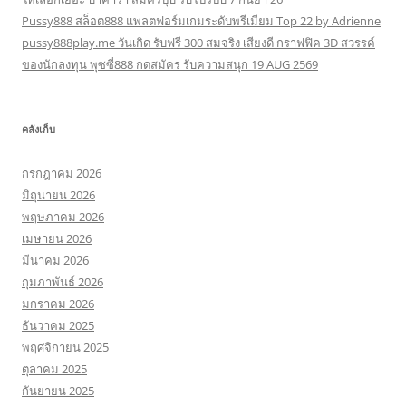
Pussy888 สล็อต888 แพลตฟอร์มเกมระดับพรีเมียม Top 22 by Adrienne
pussy888play.me วันเกิด รับฟรี 300 สมจริง เสียงดี กราฟฟิค 3D สวรรค์
ของนักลงทุน พุซซี่888 กดสมัคร รับความสนุก 19 AUG 2569
คลังเก็บ
กรกฎาคม 2026
มิถุนายน 2026
พฤษภาคม 2026
เมษายน 2026
มีนาคม 2026
กุมภาพันธ์ 2026
มกราคม 2026
ธันวาคม 2025
พฤศจิกายน 2025
ตุลาคม 2025
กันยายน 2025