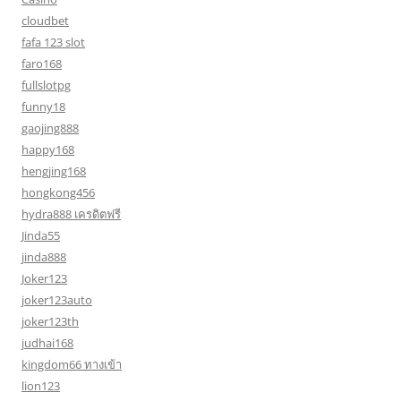
cloudbet
fafa 123 slot
faro168
fullslotpg
funny18
gaojing888
happy168
hengjing168
hongkong456
hydra888 เครดิตฟรี
Jinda55
jinda888
Joker123
joker123auto
joker123th
judhai168
kingdom66 ทางเข้า
lion123