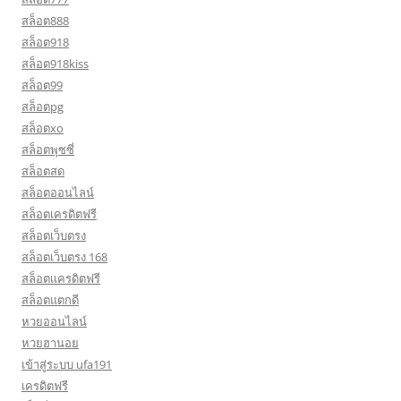
สล็อต888
สล็อต918
สล็อต918kiss
สล็อต99
สล็อตpg
สล็อตxo
สล็อตพุซซี่
สล็อตสด
สล็อตออนไลน์
สล็อตเครดิตฟรี
สล็อตเว็บตรง
สล็อตเว็บตรง 168
สล็อตเเครดิตฟรี
สล็อตแตกดี
หวยออนไลน์
หวยฮานอย
เข้าสู่ระบบ ufa191
เครดิตฟรี