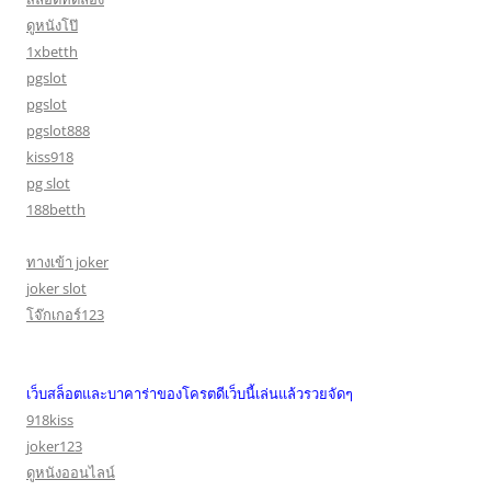
ดูหนังโป๊
1xbetth
pgslot
pgslot
pgslot888
kiss918
pg slot
188betth
ทางเข้า joker
joker slot
โจ๊กเกอร์123
เว็บสล็อตและบาคาร่าของโครตดีเว็บนี้เล่นแล้วรวยจัดๆ
918kiss
joker123
ดูหนังออนไลน์