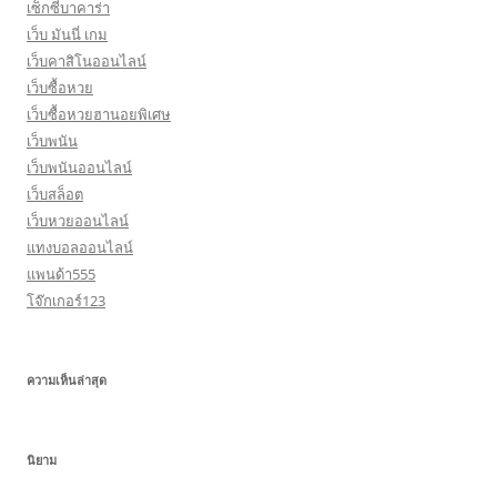
เซ็กซี่บาคาร่า
เว็บ มันนี่ เกม
เว็บคาสิโนออนไลน์
เว็บซื้อหวย
เว็บซื้อหวยฮานอยพิเศษ
เว็บพนัน
เว็บพนันออนไลน์
เว็บสล็อต
เว็บหวยออนไลน์
แทงบอลออนไลน์
แพนด้า555
โจ๊กเกอร์123
ความเห็นล่าสุด
นิยาม