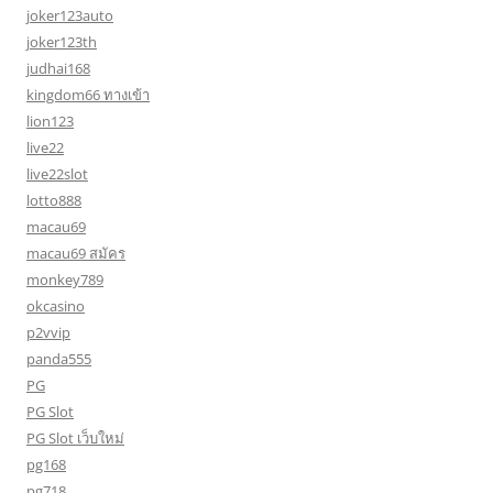
joker123auto
joker123th
judhai168
kingdom66 ทางเข้า
lion123
live22
live22slot
lotto888
macau69
macau69 สมัคร
monkey789
okcasino
p2vvip
panda555
PG
PG Slot
PG Slot เว็บใหม่
pg168
pg718