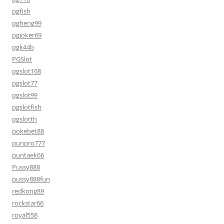
pgfish
pgheng99
pgjoker69
pgk44b
PGSlot
pgslot168
pgslot77
pgslot99
pgslotfish
pgslotth
pokebet88
punpro777
puntaek66
Pussy888
pussy888fun
redkong89
rockstar66
royal558