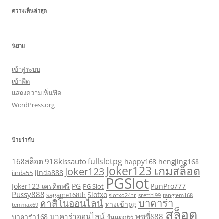
ความเห็นล่าสุด
นิยาม
เข้าสู่ระบบ
เข้าฟีด
แสดงความเห็นฟีด
WordPress.org
ป้ายกำกับ
fullslotpg
168สล็อต
918kissauto
happy168
hengjing168
Joker123 เกมสล็อต
Joker123
jinda888
jinda55
PGSlot
Joker123 เครดิตฟรี
PG
PunPro777
PG Slot
Pussy888
Slotxo
sagame168th
slotxo24hr
sretthi99
tangtem168
บาคาร่า
คาสิโนออนไลน์
ทางเข้าpg
temmax69
สล็อต
บาคาร่าออนไลน์
พุซซี่888
บาคาร่า168
ปั่นแตก66