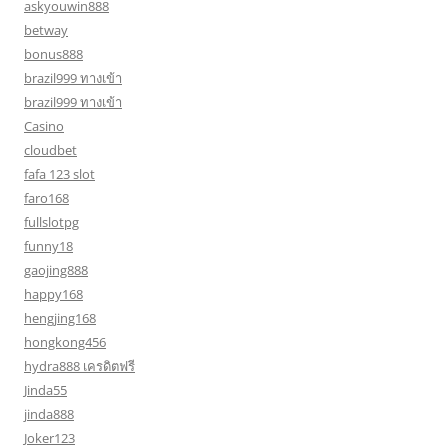
askyouwin888
betway
bonus888
brazil999 ทางเข้า
brazil999 ทางเข้า
Casino
cloudbet
fafa 123 slot
faro168
fullslotpg
funny18
gaojing888
happy168
hengjing168
hongkong456
hydra888 เครดิตฟรี
Jinda55
jinda888
Joker123