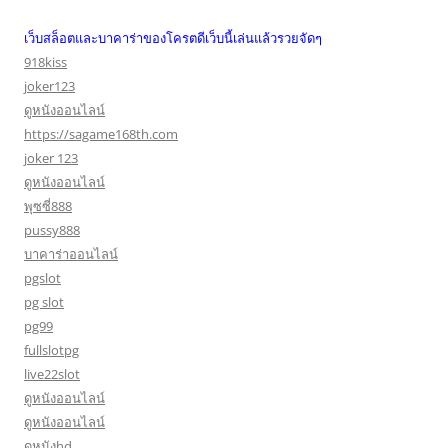
เว็บสล็อตและบาคาร่าของโครตดีเว็บนี้เล่นแล้วรวยจัดๆ
918kiss
joker123
ดูหนังออนไลน์
https://sagame168th.com
joker 123
ดูหนังออนไลน์
พุซซี่888
pussy888
บาคาร่าออนไลน์
pgslot
pg slot
pg99
fullslotpg
live22slot
ดูหนังออนไลน์
ดูหนังออนไลน์
ดูหนังhd