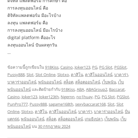
ดิจิทัล แพลตฟอร์ม การศึกษา คือ
การลงทุนออนไลน์ คือ
ดิจิทัลแพลตฟอร์ม มีอะไรบ้าง
ลงทุน แพลตฟอร์ม คือ
การลงทุนออนไลน์ มีอะไรบ้าง
digital platform คืออะไร
ลงทุนออนไลน์ ปันผลทุกวัน
…
ข้อความนี้ถูกเขียนใน
918Kiss
,
Casino
,
Joker123
,
PG
,
PG Slot
,
PGSlot
,
Pussy888
,
Slot
,
Slot Online
,
Slotxo
,
คาสิโน
,
คาสิโนออนไลน์
,
บาคาร่า
,
บาคาร่าออนไลน์
,
พนันออนไลน์
,
สล็อต
,
สล็อตออนไลน์
,
เว็บพนัน
,
เว็บ
พนันออนไลน์
และติดป้ายกำกับ
918Kiss
,
ABA
,
ABAGroup2
,
Baccarat
,
Casino
,
Joker123
,
Joker123th
,
Ngernn
,
no1huay
,
PG
,
PG Slot
,
PGSlot
,
PunPro777
,
Pussy888
,
sagame168th
,
sexybaccarat168
,
Slot
,
Slot
Online
,
Slotxo
,
คาสิโน
,
คาสิโนออนไลน์
,
บาคาร่า
,
บาคาร่าออนไลน์
,
ปั่น
แตก66
,
พนันออนไลน์
,
สล็อต
,
สล็อตออนไลน์
,
เกมยิงปลา
,
เว็บพนัน
,
เว็บ
พนันออนไลน์
บน
30 กรกฎาคม 2024