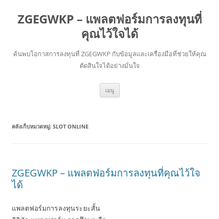
ZGEGWKP – แพลตฟอร์มการลงทุนที่
คุณไว้ใจได้
ค้นพบโอกาสการลงทุนที่ ZGEGWKP กับข้อมูลและเครื่องมือที่ช่วยให้คุณ
ตัดสินใจได้อย่างมั่นใจ
ข้าม
เมนู
ไป
ยัง
เนื้อหา
คลังเก็บหมวดหมู่:
SLOT ONLINE
ZGEGWKP – แพลตฟอร์มการลงทุนที่คุณไว้ใจ
ได้
แพลตฟอร์มการลงทุนระยะสั้น