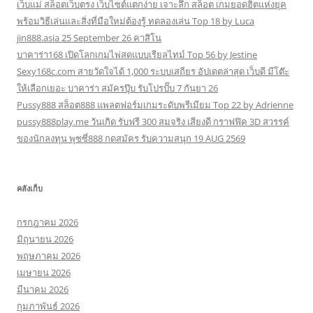
เว็บแม่ สล็อตเว็บตรง เว็บไซต์แตกง่าย เจาะลึก สล็อต เกมยอดฮิตแห่งยุค
พร้อมวิธีเล่นและสิ่งที่มือใหม่ต้องรู้ ทดลองเล่น Top 18 by Luca
jin888.asia 25 September 26 คาสิโน
บาคาร่า168 เปิดโลกเกมไพ่สดแบบเรียลไทม์ Top 56 by Jestine
Sexy168c.com สายวัดใจได้ 1,000 ระบบเสถียร อัปเดตล่าสุด เว็บดี มีโต๊ะ
ให้เลือกเยอะ บาคาร่า สมัครปุ๊บ รับโปรปั๊บ 7 กันยา 26
Pussy888 สล็อต888 แพลตฟอร์มเกมระดับพรีเมียม Top 22 by Adrienne
pussy888play.me วันเกิด รับฟรี 300 สมจริง เสียงดี กราฟฟิค 3D สวรรค์
ของนักลงทุน พุซซี่888 กดสมัคร รับความสนุก 19 AUG 2569
คลังเก็บ
กรกฎาคม 2026
มิถุนายน 2026
พฤษภาคม 2026
เมษายน 2026
มีนาคม 2026
กุมภาพันธ์ 2026