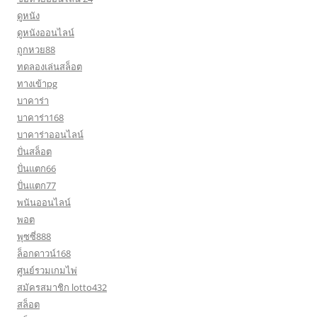
ดูหนัง
ดูหนังออนไลน์
ถูกหวย88
ทดลองเล่นสล็อต
ทางเข้าpg
บาคาร่า
บาคาร่า168
บาคาร่าออนไลน์
ปั่นสล็อต
ปั่นแตก66
ปั่นแตก77
พนันออนไลน์
พอต
พุซซี่888
ล็อกดาวน์168
ศูนย์รวมเกมไพ่
สมัครสมาชิก lotto432
สล็อต