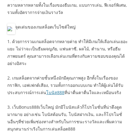
ความหลากหลายทั้งในเรื่องของธีมเกม, แบบการเล่น, ฟีเจอร์พิเศษ,
รวมทั้งอัตราการจ่ายเงินรางวัล
จุดเด่นของเกมสล็อตเว็บไซต์ใหญ่
1. ด้วยการรวมเกมสล็อตจากหลายค่าย ทำให้มีเกมให้เลือกเล่นเยอะ
แยะ ไม่ว่าจะเป็นธีมผจญภัย, แฟนตาซี, ผลไม้, ตำนาน, หรือธีม
ภาพยนตร์ คุณสามารถเลือกเล่นเกมที่ตรงกับความชอบของคุณได้
อย่างอิสระ
2. เกมสล็อตจากค่ายชั้นหนึ่งมักมีคุณภาพสูง อีกทั้งในเรื่องของ
กราฟิก, เอฟเฟกต์เสียง, รวมทั้งการออกแบบเกม ทำให้ผู้เล่นได้รับ
ประสบการณ์การเล่น
โบนัส888
ที่น่าตื่นตาตื่นใจและเหมือนจริง
3. เว็บBonus888เว็บใหญ่ มักมีโบนัสแล้วก็โปรโมชั่นที่น่าดึงดูด
มากมาย อย่างเช่น โบนัสต้อนรับ, โบนัสฝากเงิน, และก็โปรโมชั่
นอื่นๆที่ช่วยเพิ่มช่องทางสำหรับในการชนะรางวัลและเพิ่มความ
สนุกสนานร่าเริงในการเล่นสล็อต888