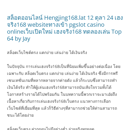
สล็อตออนไลน์ Hengjing168.lat 12 ตุลา 24 เฮง
จริง168 websiteทางเข้า pgslot casino
onlineเว็บเปิดใหม่ เฮงจริง168 ทดลองเล่น Top
64 by Jay
สล็อตเว็บไซต์ตรง แตกง่าย เล่นง่าย ได้เงินจริง
ในปัจจุบัน การเล่นเฮงจริง168เป็นที่นิยมเพิ่มขึ้นอย่างต่อเนื่อง โดย
เฉพาะกับ สล็อตเว็บตรง แตกง่าย เล่นง่าย ได้เงินจริง ซึ่งมีการพรี
เซนเทชั่นเกมที่หลากหลายจากค่ายดัง แล้วก็ระบบซึ่งสามารถทำ
เงินได้จริง ทำให้ผู้เล่นเฮงจริง168สามารถบันเทิงใจรวมทั้งได้
โอกาสสร้างรายได้ไปพร้อมกัน ในบทความนี้พวกเราจะมาเอ๋ยถึง
เนื้อหาเกี่ยวกับการเล่นเฮงจริง168เว็บตรง แนวทางการเลือก
เว็บไซต์ที่เยี่ยมที่สุด แล้วก็วิธีต่างๆที่สามารถช่วยให้ท่านสามารถ
ชนะได้โดยง่าย
สล็อตเว็บตรง ฝากถอนไม่มีอย่างต่ำ จ่ายจริงทุกยอด