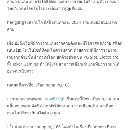
สามารถเล่นเฮงจริง168ได้อย่างสบายใจโดยไม่จำเป็นที่จะต้องมา
วิตกกังวลหรือกลุ้มใจประเด็นการสูญเสียเงิน
hengjing168 เว็บไซต์สล็อตแตกง่าย 2024 รวมเกมยอดนิยม ทุก
ค่าย
เมื่อเอ๋ยถึงเว็บที่มีการรวมเกมจากค่ายดังและมีโอกาสแตกง่าย สล็อต
เป็นเยี่ยมในเว็บไซต์ที่คุณไม่ควรพลาด ด้วยความที่มีการรวบรวม
เกมจากค่ายชั้นนำทั่วทั้งโลก ยกตัวอย่างเช่น PG Slot, Slotxo รวม
ทั้ง Joker Gaming ทำให้ผู้เล่นสามารถเลือกเล่นเกมที่ปรารถนาได้
อย่างนานัปการ
เหตุผลที่ควรที่จะเลือก hengjing168
• รวมเกมจากทุกค่าย:
เฮงจริง168
เว็บแห่งนี้มีการเก็บรวบรวมเกม
สล็อตจากค่ายดังทั่วโลก ทำให้ท่านสามารถเลือกเล่นเกมสล็อต
ออนไลน์ที่ตรงกับสไตล์ของคุณ
• โบนัสแตกง่าย: hengjing168 โด่งดังในเรื่องเกี่ยวกับการที่เกม