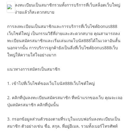
ลงทะเบียนเป็นสมาชิกรวมทั้งการบริการที่เว็บสล็อตเว็บใหญ่
ง่ายแล้วก็สะดวกสบาย
การลงทะเบียนเป็นสมาชิกและการบริการที่เว็บไซต์bonus888
เว็บไซต์ใหญ่ เป็นกรรมวิธีที่ง่ายและสะดวกสบาย คุณสามารถลง
ทะเบียนสมัครสมาชิกและเริ่มเล่นเกมโบนัส888ได้ในเวลาอันสั้น
นอกจากนั้น การบริการลูกค้ายังเป็นสิ่งที่เว็บไซต์bonus888เว็บ
ใหญ่ให้ความใส่ใจอย่างมาก
แนวทางการสมัครเป็นสมาชิก
1. เข้าไปที่เว็บไซต์ของเว็บโบนัส888เว็บไซต์ใหญ่
2. คลิกที่ปุ่มลงทะเบียนสมัครสมาชิก ที่หน้าแรกของเว็บ คุณจะเจอ
ปุ่มสมัครสมาชิก คลิกที่ปุ่มนั้น
3. กรอกข้อมูลส่วนตัวของตามที่ระบุในแบบฟอร์มลงทะเบียนเป็น
สมาชิก ตัวอย่างเช่น ชื่อ, สกุล, ที่อยู่อีเมล, รวมทั้งเบอร์โทรศัพท์