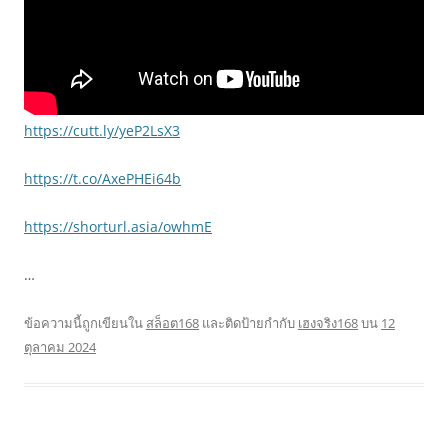
https://cutt.ly/yeP2LsX3
https://t.co/AxePHEi64b
https://shorturl.asia/owhmE
…
ข้อความนี้ถูกเขียนใน
สล็อต168
และติดป้ายกำกับ
เฮงจริง168
บน
12
ตุลาคม 2024