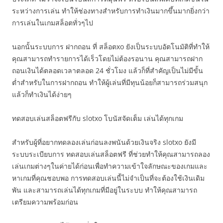
ระหว่างการเล่น ทำให้ช่องทางสำหรับการทำเงินมากขึ้นมากยิ่งกว่า
การเล่นในเกมสล็อตทั่วๆไป
นอกนั้นระบบการ ฝากถอน ที่ สล็อตxo ยังเป็นระบบอัตโนมัติที่ทำให้
คุณสามารถทำรายการได้เร็วโดยไม่ต้องรอนาน คุณสามารถฝาก
ถอนเงินได้ตลอดเวลาตลอด 24 ชั่วโมง แล้วก็ที่สำคัญเป็นไม่มีขั้น
ต่ำสำหรับในการฝากถอน ทำให้ผู้เล่นที่มีทุนน้อยก็สามารถร่วมสนุก
แล้วก็ทำเงินได้ง่ายๆ
ทดสอบเล่นสล็อตฟรีกับ slotxo โบนัสจัดเต็ม เล่นได้ทุกเกม
สำหรับผู้ที่อยากทดลองเล่นก่อนลงพนันด้วยเงินจริง slotxo ยังมี
ระบบระเบียบการ ทดสอบเล่นสล็อตฟรี ที่ช่วยทำให้คุณสามารถลอง
เล่นเกมต่างๆในค่ายได้ก่อนเพื่อทำความเข้าใจลักษณะของเกมและ
หาเกมที่คุณชอบพอ การทดสอบเล่นนี้ไม่จำเป็นที่จะต้องใช้เงินเดิม
พัน และสามารถเล่นได้ทุกเกมที่มีอยู่ในระบบ ทำให้คุณสามารถ
เตรียมความพร้อมก่อน