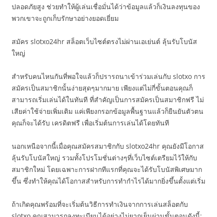
ปลอดภัยสูง ช่วยทำให้ผู้เล่นเชื่อมั่นได้ว่าข้อมูลแล้วก็เงินลงทุนของ
พวกเขาจะถูกเก็บรักษาอย่างยอดเยี่ยม
สมัคร slotxo24hr สล็อตเว็บไซต์ตรงไม่ผ่านเอเย่นต์ ลุ้นรับโบนัส
ใหญ่
สำหรับคนไหนกันที่พอใจแล้วก็ปรารถนาเข้าร่วมเล่นกับ slotxo การ
สมัครเป็นสมาชิกนั้นง่ายสุดๆมากมาย เพียงแต่ไม่กี่ขั้นตอนคุณก็
สามารถเริ่มเล่นได้ในทันที ที่สำคัญเป็นการสมัครเป็นสมาชิกฟรี ไม่
เสียค่าใช้จ่ายเพิ่มเติม แค่เพียงกรอกข้อมูลพื้นฐานแล้วก็ยืนยันตัวตน
คุณก็จะได้รับ เครดิตฟรี เพื่อเริ่มต้นการเล่นได้โดยทันที
นอกเหนือจากนี้เมื่อคุณสมัครสมาชิกกับ slotxo24hr คุณยังมีโอกาส
ลุ้นรับโบนัสใหญ่ รวมทั้งโปรโมชั่นต่างๆที่เว็บไซต์เตรียมไว้ให้กับ
สมาชิกใหม่ โดยเฉพาะการฝากทีแรกที่คุณจะได้รับโบนัสพิเศษมาก
ขึ้น ซึ่งทำให้คุณได้โอกาสสำหรับการทำกำไรได้มากยิ่งขึ้นตั้งแต่เริ่ม
ถ้าเกิดคุณพร้อมที่จะเริ่มต้นวิธีการทำเงินจากการเล่นสล็อตกับ
slotxo คุณสามารถลงทะเบียนได้อย่างไม่ยากเย็นผ่านขั้นตอนดังนี้: