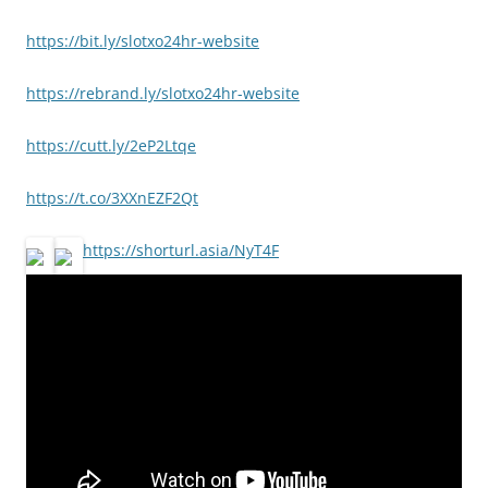
https://bit.ly/slotxo24hr-website
https://rebrand.ly/slotxo24hr-website
https://cutt.ly/2eP2Ltqe
https://t.co/3XXnEZF2Qt
https://shorturl.asia/NyT4F