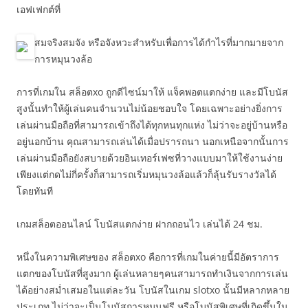
เอฟเฟกต์ที่
สมจริงสมจัง หรือจังหวะสำหรับเพื่อการได้กำไรที่มากมายจาก
การหมุนวงล้อ
การที่เกมใน สล็อตxo ถูกดีไซน์มาให้ แจ็คพอตแตกง่าย และมีโบนัส
สูงนั้นทำให้ผู้เล่นคนจำนวนไม่น้อยชอบใจ โดยเฉพาะอย่างยิ่งการ
เล่นผ่านมือถือที่สามารถเข้าถึงได้ทุกหนทุกแห่ง ไม่ว่าจะอยู่บ้านหรือ
อยู่นอกบ้าน คุณสามารถเล่นได้เมื่อปรารถนา นอกเหนือจากนั้นการ
เล่นผ่านมือถือยังสบายด้วยอินเทอร์เฟซที่วางแบบมาให้ใช้งานง่าย
เพียงแต่กดไม่กี่ครั้งก็สามารถเริ่มหมุนวงล้อแล้วก็ลุ้นรับรางวัลได้
โดยทันที
เกมสล็อตออนไลน์ โบนัสแตกง่าย ฝากถอนไว เล่นได้ 24 ชม.
หนึ่งในความพิเศษของ สล็อตxo คือการที่เกมในค่ายนี้มีอัตราการ
แตกของโบนัสที่สูงมาก ผู้เล่นหลายๆคนสามารถทำเงินจากการเล่น
ได้อย่างสม่ำเสมอในแต่ละวัน โบนัสในเกม slotxo นั้นมีหลากหลาย
ประเภท ไม่ว่าจะเป็นโบนัสการหมุนฟรี หรือโบนัสพิเศษที่เกิดขึ้นใน