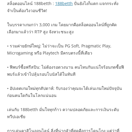
สล็อตออนไลน์ 188betth :
188betth
ปั่นยังไงก็แตก แจกกระทั่ง
จำเป็นต้องวิงวอนชีวิต!
ในบรรดาเกมกว่า 3,000 เกม โดยมากคือสล็อตออนไลน์ที่ถูกคัด
เลือกมาแล้วว่า RTP สูง จังหวะชนะสูง
• รวมค่ายยักษ์ใหญ่: ไม่ว่าจะเป็น PG Soft, Pragmatic Play,
Microgaming หรือ Playtech มีครบตรงนี้ที่เดียว
• ฟีพบร์ซื้อฟรีสปิน: ไม่ต้องรอดวงนาน คนไหนกันแน่ใจร้อนกดซื้อฟี
พบร์แล้วเข้าไปลุ้นรอบโบนัสได้ในทันที
• อัปเดตเกมใหม่ทุกสัปดาห์: รับรองว่าคุณจะได้เล่นเกมใหม่ปัจจุบัน
ก่อนคนใดกันในโลกแน่นอน
เล่นกับ 188betth มั่นใจทุกก้าว ความปลอดภัยและการเงินระดับ
ทวีปเอเชีย
การเล่นคาสิโนออนไลน์ สิ่งที่น่ากลัวที่สุดคือการโดนโกง แต่ว่าที่