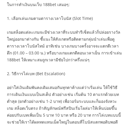
ในการทำเงินบนเว็บ 188bet เสมอๆ:
1. เลือกเล่นเกมตามตารางเวลาโบนัส (Slot Time)
เกมสล็อตแต่ละเกมจะมีช่วงเวลาที่ระบบทำรีเซ็ตแล้วก็ปล่อยรางวัล
ใหญ่ออกมาต่างกัน ชี้แนะให้สังเกตหรือติดตามกลุ่มนำเล่นเพื่อดู
ตารางเวลาโบนัสไทม์ อาทิเช่น บางเกมบางครั้งอาจจะแตกดีเวลา
ดึก (01.00 – 03.00 น.) หรือบางเกมแตกดีตอนเวลาเย็น การเข้าเล่น
188bet ให้เหมาะสมถูกเวลามีชัยไปกว่าครึ่งแน่ๆ
2. วิธีการไล่เบท (Bet Escalation)
อย่าใส่เงินเดิมพันคงเดิมเสมอกันทุกตาค้างแต่ว่าเริ่มเล่น ให้ใช้วิธี
การเดินเงินแบบเป็นสเต็ป ตัวอย่างเช่น เริ่มต้น 10 ตาแรกด้วยเบท
ต่ำสุด (ยกตัวอย่างเช่น 1-2 บาท) เพื่อวอร์มระบบและก็มองจังหวะ
เกม สล็อตเว็บตรง ถ้าสัญลักษณ์ฟรีสปินเริ่มโผล่มาให้เห็นบ่อยขึ้น
ค่อยปรับเบทเพิ่มเป็น 5 บาท 10 บาท หรือ 20 บาท การไล่เบทแบบนี้
จะช่วยให้เราได้ผลทดแทนเม็ดใหญ่ในตอนที่โบนัสแตกพอดิบพอดี