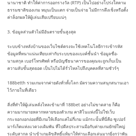
นานาชาติ ทำให้ค่าการออกรางวัล (RTP) เป็นไปอย่างโปร่งใสตาม
ธรรมชาติของเกม หมุนเป็นแตก จ่ายเป็นจ่าย ไม่มีการดึงเช็งหรือตั้ง
ค่าล็อกผลให้ผู้เล่นเสียเปรียบแน่ๆ
3. ข้อมูลส่วนตัวไม่มีอันตรายขั้นสูงสุด
ระบบข้างหลังบ้านของเว็บไซต์ตรงจะใช้เทคโนโลยีการเข้ารหัส
ข้อมูลที่หนาแน่นเทียบเท่ากับระบบของแบงค์ชั้นนำ ข้อมูลชื่อ-
นามสกุล เบอร์โทรศัพท์ หรือบัญชีธนาคารของคุณจะถูกเก็บเป็น
ความลับขั้นสุดยอด เป็นไปไม่ได้รั่วไหลไปถึงบุคคลที่สามชัวร์ๆ
188betth รวมเกมจากค่ายดังทั่วทั้งโลก มัดรวมความสนุกสนานเอา
ไว้ภายในที่เดียว
สิ่งที่ทำให้ผู้เล่นหลั่งไหลเข้ามาที่ 188bet อย่างไม่ขาดสาย ก็คือ
ความมากมายหลากหลายของตัวเกม คาสิโนแห่งนี้ไม่ใช่เว็บ
กระจอกงอกง่อยที่มีเกมให้เลือกแค่ไม่กี่เกม แม้กระนั้นที่นี่คือ ซูเปอร์
มาร์เก็ตแห่งแวดวงเดิมพัน ที่ไปดีลประสานมือกับค่ายเกมยักษ์ใหญ่
ระดับสากล นำเข้าเกมลิขสิทธิ์แท้มาให้ท่านเลือกเล่นมากยิ่งกว่าพัน