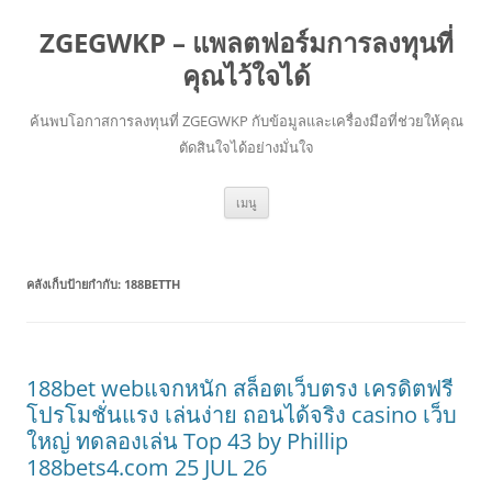
ZGEGWKP – แพลตฟอร์มการลงทุนที่
คุณไว้ใจได้
ค้นพบโอกาสการลงทุนที่ ZGEGWKP กับข้อมูลและเครื่องมือที่ช่วยให้คุณ
ตัดสินใจได้อย่างมั่นใจ
ข้าม
เมนู
ไป
ยัง
เนื้อหา
คลังเก็บป้ายกำกับ:
188BETTH
188bet webแจกหนัก สล็อตเว็บตรง เครดิตฟรี
โปรโมชั่นแรง เล่นง่าย ถอนได้จริง casino เว็บ
ใหญ่ ทดลองเล่น Top 43 by Phillip
188bets4.com 25 JUL 26