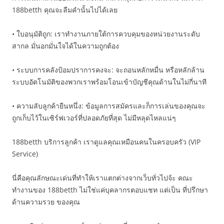
188betth คุณจะลืมคำนั้นไปได้เลย
• ใบอนุมัติถูก: เราทำงานภายใต้การควบคุมของหน่วยงานระดับ
สากล มั่นอกมั่นใจได้ในความถูกต้อง
• ระบบการคลังป้อมปราการคงจะ: จะถอนหลักหมื่น หรือหลักล้าน
ระบบอัตโนมัติของพวกเราพร้อมโอนเข้าบัญชีคุณด้านในไม่กี่นาที
• ความลับลูกค้ายืนหนึ่ง: ข้อมูลการสมัครและก็การเล่นของคุณจะ
ถูกเก็บไว้ในเซิร์ฟเวอร์ที่ปลอดภัยที่สุด ไม่มีหลุดไหลแน่ๆ
188betth บริการลูกค้า เราดูแลคุณเหมือนคนในครอบครัว (VIP
Service)
นี่คือคุณลักษณะเด่นที่ทำให้เราแตกต่างจากเว็บทั่วไปจ้ะ คณะ
ทำงานของ 188betth ไม่ใช่แค่บุคลากรตอบแชท แต่เป็น ที่ปรึกษา
ด้านความรวย ของคุณ