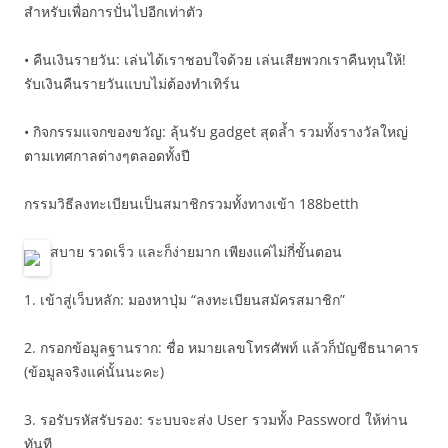
สำหรับเพื่อการปั่นไปอีกเท่าตัว
• คืนเงินรายวัน: เล่นได้เราชอบใจด้วย เล่นเสียพวกเราคืนทุนให้!
รับเงินคืนรายวันแบบไม่ต้องทำเทิร์น
• กิจกรรมแจกของขวัญ: ลุ้นรับ gadget สุดล้ำ รวมทั้งรางวัลใหญ่
ตามเทศกาลต่างๆตลอดทั้งปี
กรรมวิธีลงทะเบียนเป็นสมาชิกรวมทั้งทางเข้า 188betth
สบาย รวดเร็ว และก็ง่ายมาก เพียงแค่ไม่กี่ขั้นตอน
1. เข้าสู่เว็บหลัก: มองหาปุ่ม “ลงทะเบียนสมัครสมาชิก”
2. กรอกข้อมูลฐานราก: ชื่อ หมายเลขโทรศัพท์ แล้วก็บัญชีธนาคาร
(ข้อมูลจริงแค่นั้นนะคะ)
3. รอรับรหัสรับรอง: ระบบจะส่ง User รวมทั้ง Password ให้ท่าน
ทันที