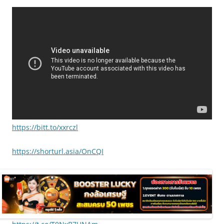
https://bitt.to/xxrczl
https://shorturl.asia/OnCQI