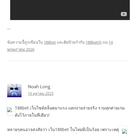
…
ข้อความนี้ถูกเขียนใน
188bet
และติดป้ายกำกับ
188betth
บน
14
พฤษภาคม 2026
Noah Long
10 ตุลาคม 2025
188bet เว็บไซต์สล็อตมาแรง แตกง่ายจ่ายจริง รวมทุกค่ายเกม
ดังไว้ภายในที่เดียว!
หลายๆคนอาจสงสัยว่า เว็บ188bet ในไทยมีเป็นร้อย เพราะเหตุ