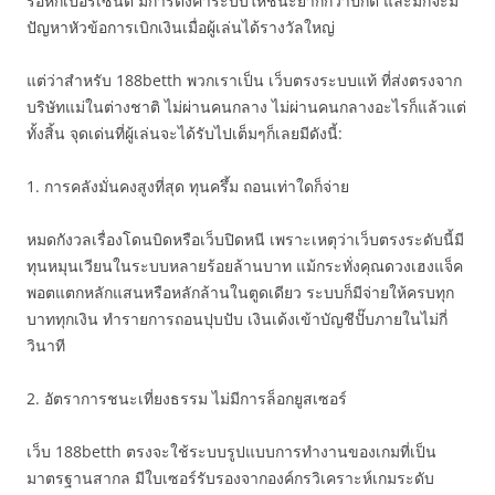
รอหักเปอร์เซ็นต์ มีการตั้งค่าระบบให้ชนะยากกว่าปกติ และมักจะมี
ปัญหาหัวข้อการเบิกเงินเมื่อผู้เล่นได้รางวัลใหญ่
แต่ว่าสำหรับ 188betth พวกเราเป็น เว็บตรงระบบแท้ ที่ส่งตรงจาก
บริษัทแม่ในต่างชาติ ไม่ผ่านคนกลาง ไม่ผ่านคนกลางอะไรก็แล้วแต่
ทั้งสิ้น จุดเด่นที่ผู้เล่นจะได้รับไปเต็มๆก็เลยมีดังนี้:
1. การคลังมั่นคงสูงที่สุด ทุนครึ้ม ถอนเท่าใดก็จ่าย
หมดกังวลเรื่องโดนบิดหรือเว็บปิดหนี เพราะเหตุว่าเว็บตรงระดับนี้มี
ทุนหมุนเวียนในระบบหลายร้อยล้านบาท แม้กระทั่งคุณดวงเฮงแจ็ค
พอตแตกหลักแสนหรือหลักล้านในตูดเดียว ระบบก็มีจ่ายให้ครบทุก
บาททุกเงิน ทำรายการถอนปุบปับ เงินเด้งเข้าบัญชีปั๊บภายในไม่กี่
วินาที
2. อัตราการชนะเที่ยงธรรม ไม่มีการล็อกยูสเซอร์
เว็บ 188betth ตรงจะใช้ระบบรูปแบบการทำงานของเกมที่เป็น
มาตรฐานสากล มีใบเซอร์รับรองจากองค์กรวิเคราะห์เกมระดับ