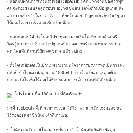
• แอดมินผ่านการเทรนด์มาอย่างยอดเยี่ยม: คณะทำงานของเราทุก
คนจะต้องผ่านหลักสูตรอบรมอย่างเข้มข้น อีกทั้งด้านข้อมูลเกมและ
มารยาทสำหรับในการบริการ เพื่อพร้อมตอบปัญหาแล้วก็ขจัดปัญหา
ให้คุณได้อย่างเร็วและเรียบร้อยที่สุด
• ดูแลตลอด 24 ชั่วโมง: ไม่ว่าคุณจะฝากเงินไม่เข้า เกมค้าง หรือ
ใคร่รู้แนวทางเล่นเกมใหม่ๆแอดมินของเราพร้อมสแตนด์บายช่วย
คุณโดยทันทีผ่านวิถีทางแชทสดแล้วก็ Line
• ตั้งใจเหมือนคนในบ้าน: พวกเรามั่นใจว่าการบริการที่ดีเป็นการฟัง
แล้วก็เข้าใจสมาชิกทุกท่าน 188betth เราจึงพร้อมดูแลคุณด้วย
ความจริงใจเพื่อให้คุณได้รับประสบการณ์การเล่นที่ดีเยี่ยมที่สุด
โปรโมชั่นเด็ด 188betth ที่ต้องรีบคว้า!
มาที่ 188betth ทั้งที จะมาตัวเปล่าได้ไง? พวกเราจัดแจงของขวัญ
ไว้รอคอยสมาชิกใหม่แล้วก็เก่าเยอะ
• โบนัสต้อนรับคาสิโน: ฝากครั้งแรกรับโบนัสเพิ่มทันที เพิ่มทุน