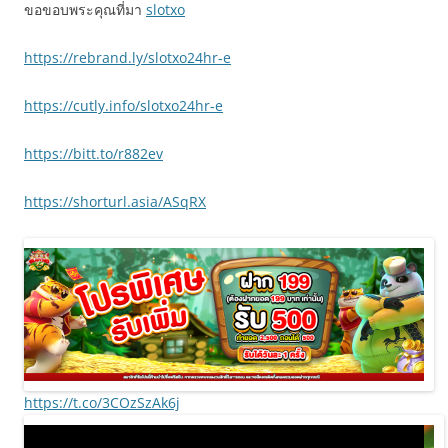
ขอขอบพระคุณที่มา
slotxo
https://rebrand.ly/slotxo24hr-e
https://cutly.info/slotxo24hr-e
https://bitt.to/r882ev
https://shorturl.asia/ASqRX
https://t.co/3COzSzAk6j