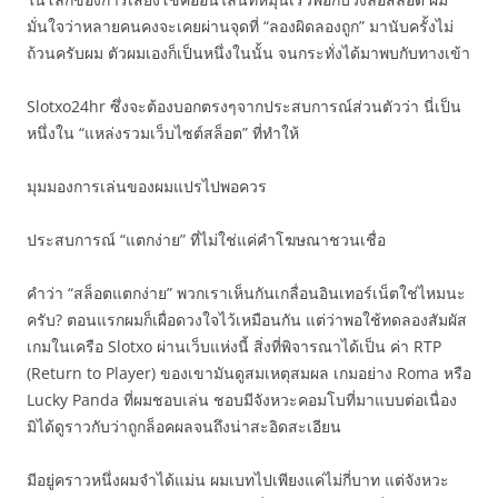
มั่นใจว่าหลายคนคงจะเคยผ่านจุดที่ “ลองผิดลองถูก” มานับครั้งไม่
ถ้วนครับผม ตัวผมเองก็เป็นหนึ่งในนั้น จนกระทั่งได้มาพบกับทางเข้า
Slotxo24hr ซึ่งจะต้องบอกตรงๆจากประสบการณ์ส่วนตัวว่า นี่เป็น
หนึ่งใน “แหล่งรวมเว็บไซต์สล็อต” ที่ทำให้
มุมมองการเล่นของผมแปรไปพอควร
ประสบการณ์ “แตกง่าย” ที่ไม่ใช่แค่คำโฆษณาชวนเชื่อ
คำว่า “สล็อตแตกง่าย” พวกเราเห็นกันเกลื่อนอินเทอร์เน็ตใช่ไหมนะ
ครับ? ตอนแรกผมก็เผื่อดวงใจไว้เหมือนกัน แต่ว่าพอใช้ทดลองสัมผัส
เกมในเครือ Slotxo ผ่านเว็บแห่งนี้ สิ่งที่พิจารณาได้เป็น ค่า RTP
(Return to Player) ของเขามันดูสมเหตุสมผล เกมอย่าง Roma หรือ
Lucky Panda ที่ผมชอบเล่น ชอบมีจังหวะคอมโบที่มาแบบต่อเนื่อง
มิได้ดูราวกับว่าถูกล็อคผลจนถึงน่าสะอิดสะเอียน
มีอยู่คราวหนึ่งผมจำได้แม่น ผมเบทไปเพียงแค่ไม่กี่บาท แต่จังหวะ