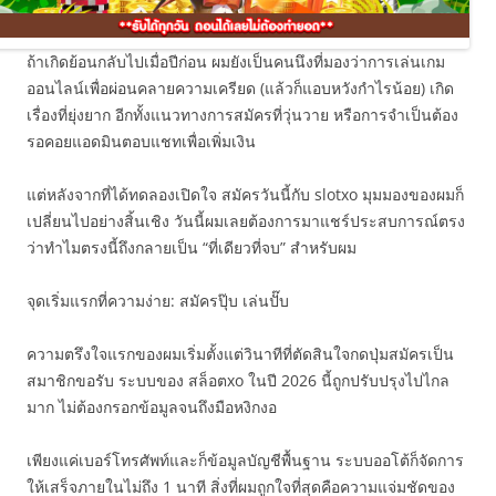
ถ้าเกิดย้อนกลับไปเมื่อปีก่อน ผมยังเป็นคนนึงที่มองว่าการเล่นเกม
ออนไลน์เพื่อผ่อนคลายความเครียด (แล้วก็แอบหวังกำไรน้อย) เกิด
เรื่องที่ยุ่งยาก อีกทั้งแนวทางการสมัครที่วุ่นวาย หรือการจำเป็นต้อง
รอคอยแอดมินตอบแชทเพื่อเพิ่มเงิน
แต่หลังจากที่ได้ทดลองเปิดใจ สมัครวันนี้กับ slotxo มุมมองของผมก็
เปลี่ยนไปอย่างสิ้นเชิง วันนี้ผมเลยต้องการมาแชร์ประสบการณ์ตรง
ว่าทำไมตรงนี้ถึงกลายเป็น “ที่เดียวที่จบ” สำหรับผม
จุดเริ่มแรกที่ความง่าย: สมัครปุ๊บ เล่นปั๊บ
ความตรึงใจแรกของผมเริ่มตั้งแต่วินาทีที่ตัดสินใจกดปุ่มสมัครเป็น
สมาชิกขอรับ ระบบของ สล็อตxo ในปี 2026 นี้ถูกปรับปรุงไปไกล
มาก ไม่ต้องกรอกข้อมูลจนถึงมือหงิกงอ
เพียงแค่เบอร์โทรศัพท์และก็ข้อมูลบัญชีพื้นฐาน ระบบออโต้ก็จัดการ
ให้เสร็จภายในไม่ถึง 1 นาที สิ่งที่ผมถูกใจที่สุดคือความแจ่มชัดของ