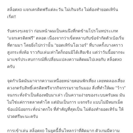
สล็อตxo แจกเครดิตฟรีแต่ละวัน ไม่เกินจริง ไม่ต้องทำยอดเทิร์น
เริ่ด!!
รับตรงๆเลยว่า ก่อนหน้าผมเป็นคนนึงที่กดข้ามโปรโมทประเภท
“แจกเครดิตฟรี” ตลอด เนื่องจากว่าเข็ดหลาบกับข้อจำกัดตัวเบ้อเริ่ม
ที่ตามมา โดยยิ่งไปกว่านั้น “ยอดเทิร์นโอเวอร์” ที่บางครั้งบางคราว
สูงกระทั่งท้อ ราวกับเล่นเท่าใดก็ถอนมิได้เสียเชิง แต่ว่าวันนี้อยากจะ
มาแชร์ประสบการณ์ที่เปลี่ยนแปลงความคิดผมไปเลยกับ สล็อตxo
ครับ
จุดกำเนิดมันมาจากความเหนื่อยหน่ายตอนพักเที่ยง เลยทดลองเสี่ยง
ดวงกดรับสิทธิ์เครดิตฟรีจากกิจกรรมรายวันมอง สิ่งที่ทำให้ผม “ว้าว”
จนกระทั่งจำเป็นต้องหยิบมาเล่า เป็นความง่ายของระบบครับผม มัน
ไม่ใช่แค่การตลาดคำโต แต่มันเป็นการ แจกจริง แบบไม่มีหมกเม็ด
ข้อแม้น้อยกระทั่งน่าตกใจ ที่สำคัญที่สุดเป็น ไม่ต้องทำยอดเทิร์น ให้
ปวดศรีษะนะครับ
การเข้าเล่น สล็อตxo ในยุคนี้ลื่นไหลกว่าที่คิดมาก ตัวเกมมีความ