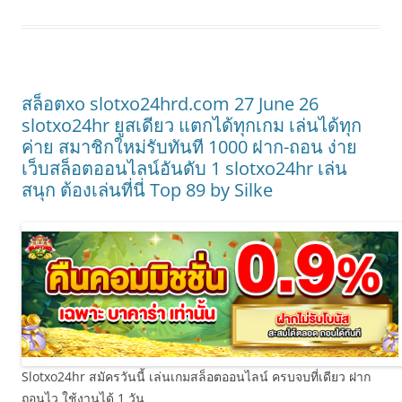
สล็อตxo slotxo24hrd.com 27 June 26
slotxo24hr ยูสเดียว แตกได้ทุกเกม เล่นได้ทุก
ค่าย สมาชิกใหม่รับทันที 1000 ฝาก-ถอน ง่าย
เว็บสล็อตออนไลน์อันดับ 1 slotxo24hr เล่น
สนุก ต้องเล่นที่นี่ Top 89 by Silke
Slotxo24hr สมัครวันนี้ เล่นเกมสล็อตออนไลน์ ครบจบที่เดียว ฝาก
ถอนไว ใช้งานได้ 1 วัน