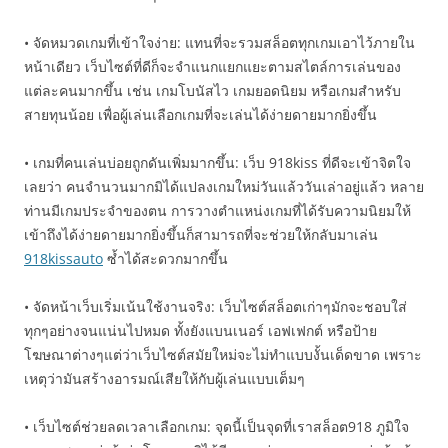
• จัดหมวดเกมที่เข้าใจง่าย: แทนที่จะรวมสล็อตทุกเกมเอาไว้ภายใน
หน้าเดียว เว็บไซต์ที่ดีก็จะจำแนกแยกแยะตามสไตล์การเล่นของ
แต่ละคนมากขึ้น เช่น เกมโบนัสไว เกมยอดนิยม หรือเกมสำหรับ
สายทุนน้อย เพื่อผู้เล่นเลือกเกมที่จะเล่นได้ง่ายดายมากยิ่งขึ้น
• เกมที่คนเล่นบ่อยถูกดันเพิ่มมากขึ้น: เว็บ 918kiss ที่ดีจะเข้าจิตใจ
เลยว่า คนจำนวนมากมิได้แปลงเกมใหม่วันแล้ววันเล่าอยู่แล้ว หลาย
ท่านมีเกมประจำของตน การวางตำแหน่งเกมที่ได้รับความนิยมให้
เข้าถึงได้ง่ายดายมากยิ่งขึ้นก็สามารถที่จะช่วยให้กลับมาเล่น
918kissauto
ซ้ำได้สะดวกมากขึ้น
• จัดหน้าเว็บเริ่มเน้นใช้งานจริง: เว็บไซต์สล็อตเก่าๆมักจะชอบใส่
ทุกๆอย่างจนแน่นไปหมด ทั้งยังแบนเนอร์ เอฟเฟกต์ หรือป้าย
โฆษณาต่างๆแต่ว่าเว็บไซต์สมัยใหม่จะไม่ทำแบบงั้นเด็ดขาด เพราะ
เหตุว่ามันสร้างอารมณ์เสียให้กับผู้เล่นแบบเต็มๆ
• เว็บไซต์ช่วยลดเวลาเลือกเกม: จุดนี้เป็นจุดที่เราสล็อต918 ภูมิใจ