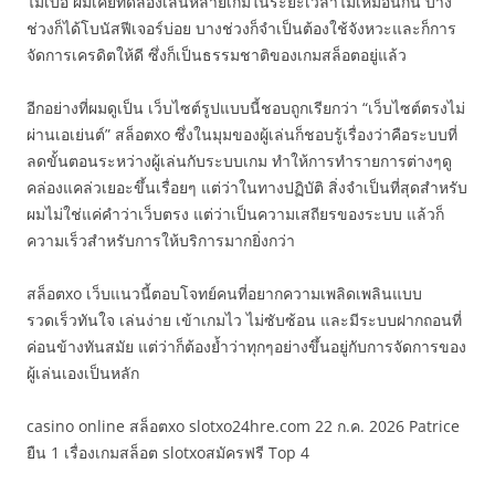
ไม่เบื่อ ผมเคยทดลองเล่นหลายเกมในระยะเวลาไม่เหมือนกัน บาง
ช่วงก็ได้โบนัสฟีเจอร์บ่อย บางช่วงก็จำเป็นต้องใช้จังหวะและก็การ
จัดการเครดิตให้ดี ซึ่งก็เป็นธรรมชาติของเกมสล็อตอยู่แล้ว
อีกอย่างที่ผมดูเป็น เว็บไซต์รูปแบบนี้ชอบถูกเรียกว่า “เว็บไซต์ตรงไม่
ผ่านเอเย่นต์” สล็อตxo ซึ่งในมุมของผู้เล่นก็ชอบรู้เรื่องว่าคือระบบที่
ลดขั้นตอนระหว่างผู้เล่นกับระบบเกม ทำให้การทำรายการต่างๆดู
คล่องแคล่วเยอะขึ้นเรื่อยๆ แต่ว่าในทางปฏิบัติ สิ่งจำเป็นที่สุดสำหรับ
ผมไม่ใช่แค่คำว่าเว็บตรง แต่ว่าเป็นความเสถียรของระบบ แล้วก็
ความเร็วสำหรับการให้บริการมากยิ่งกว่า
สล็อตxo เว็บแนวนี้ตอบโจทย์คนที่อยากความเพลิดเพลินแบบ
รวดเร็วทันใจ เล่นง่าย เข้าเกมไว ไม่ซับซ้อน และมีระบบฝากถอนที่
ค่อนข้างทันสมัย แต่ว่าก็ต้องย้ำว่าทุกๆอย่างขึ้นอยู่กับการจัดการของ
ผู้เล่นเองเป็นหลัก
casino online สล็อตxo slotxo24hre.com 22 ก.ค. 2026 Patrice
ยืน 1 เรื่องเกมสล็อต slotxoสมัครฟรี Top 4