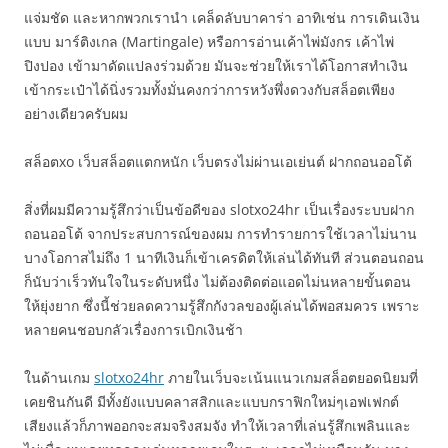
แจ่มชัด และหากพวกเรานำ เคล็ดลับบาคาร่า อาทิเช่น การเดินเงิน
แบบ มาร์ติงเกล (Martingale) หรือการอ่านเค้าไพ่มังกร เค้าไพ่
ปิงปอง เข้ามาดัดแปลงร่วมด้วย มันจะช่วยให้เราได้โอกาสทำเงิน
เข้ากระเป๋าได้นิ่งรวมทั้งมั่นคงกว่าการหวังพึ่งดวงกับสล็อตเพียง
อย่างเดียวครับผม
สล็อตxo เว็บสล็อตแตกหนัก เว็บตรงไม่ผ่านเอเย่นต์ ฝากถอนออโต้
สิ่งที่ผมมีความรู้สึกว่าเป็นข้อดีของ slotxo24hr เป็นเรื่องระบบฝาก
ถอนออโต้ จากประสบการณ์ของผม การทำรายการใช้เวลาไม่นาน
บางโอกาสไม่ถึง 1 นาทีเงินก็เข้าเครดิตให้เล่นได้ทันที ส่วนตอนถอน
ก็นับว่าเร็วทันใจในระดับหนึ่ง ไม่ต้องติดต่อแอดไม่นหลายขั้นตอน
ให้ยุ่งยาก ซึ่งนี้ช่วยลดความรู้สึกกังวลของผู้เล่นได้พอสมควร เพราะ
หลายคนชอบกลัวเรื่องการเบิกเงินช้า
ในด้านเกม
slotxo24hr
ภายในเว็บจะเน้นแนวเกมสล็อตยอดนิยมที่
เคยชินกันดี มีทั้งยังแบบคลาสสิกและแบบกราฟิกใหม่ๆเอฟเฟกต์
เสียงแล้วก็ภาพออกจะสมจริงสมจัง ทำให้เวลาที่เล่นรู้สึกเพลินและ