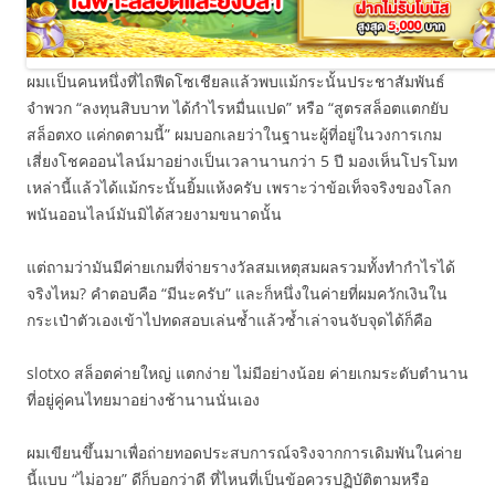
ผมเเป็นคนหนึ่งที่ไถฟีดโซเชียลแล้วพบแม้กระนั้นประชาสัมพันธ์
จำพวก “ลงทุนสิบบาท ได้กำไรหมื่นแปด” หรือ “สูตรสล็อตแตกยับ
สล็อตxo แค่กดตามนี้” ผมบอกเลยว่าในฐานะผู้ที่อยู่ในวงการเกม
เสี่ยงโชคออนไลน์มาอย่างเป็นเวลานานกว่า 5 ปี มองเห็นโปรโมท
เหล่านี้แล้วได้แม้กระนั้นยิ้มแห้งครับ เพราะว่าข้อเท็จจริงของโลก
พนันออนไลน์มันมิได้สวยงามขนาดนั้น
แต่ถามว่ามันมีค่ายเกมที่จ่ายรางวัลสมเหตุสมผลรวมทั้งทำกำไรได้
จริงไหม? คำตอบคือ “มีนะครับ” และก็หนึ่งในค่ายที่ผมควักเงินใน
กระเป๋าตัวเองเข้าไปทดสอบเล่นซ้ำแล้วซ้ำเล่าจนจับจุดได้ก็คือ
slotxo สล็อตค่ายใหญ่ แตกง่าย ไม่มีอย่างน้อย ค่ายเกมระดับตำนาน
ที่อยู่คู่คนไทยมาอย่างช้านานนั่นเอง
ผมเขียนขึ้นมาเพื่อถ่ายทอดประสบการณ์จริงจากการเดิมพันในค่าย
นี้แบบ “ไม่อวย” ดีก็บอกว่าดี ที่ไหนที่เป็นข้อควรปฏิบัติตามหรือ