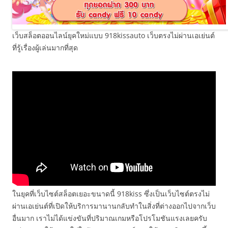
เว็บสล็อตออนไลน์ยุคใหม่แบบ 918kissauto เว็บตรงไม่ผ่านเอเย่นต์
ที่รู้เรื่องผู้เล่นมากที่สุด
ในยุคที่เว็บไซต์สล็อตเยอะขนาดนี้ 918kiss ซึ่งเป็นเว็บไซต์ตรงไม่
ผ่านเอเย่นต์ที่เปิดให้บริการมานานกลับทำในสิ่งที่ต่างออกไปจากเว็บ
อื่นมาก เราไม่ได้แข่งขันที่ปริมาณเกมหรือโปรโมชันแรงเลยครับ