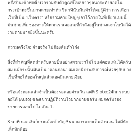
ฟรีสปินเข้าพอดี บวกรวมกับตัวคูณที่ไหลยาวๆจนกระทั่งยอดใน
กระเป๋าพุ่งขึ้นมาหลายเท่าตัว วินาทีนันมันทำให้ผมรู้ดีว่า การเลือก
เว็บที่เป็น “เว็บตรง” หรือรวมค่ายใหญ่ๆเอาไว้ภายในที่เดียวแบบนี้
มันช่วยเพิ่มช่องทางให้พวกเราเจอเกมที่กำลังอยู่ในช่วงแจกโบนัสได้
ง่ายดายมากยิ่งขึ้นนะครับ
ความตรึงใจ: จ่ายจริง ไม่ต้องลุ้นตัวโก่ง
สิ่งที่สำคัญที่สุดสำหรับสายปั่นอย่างพวกเราไม่ใช่แค่ตอนเล่นได้ครับ
ผม แม้กระนั้นมันเป็น “ตอนถอน” ผมเคยมีประสบการณ์ห่วยๆกับบาง
เว็บที่พอได้ยอดใหญ่แล้วแอดมินหายเงียบ
หรือแจ้งถอนแล้วจำเป็นต้องรอคอยผ่านวัน แต่ที่ Slotxo24hr ระบบ
ออโต้ (Auto) ของเขาปฏิบัติงานไวมากมายขอรับ ผมกดรับรอง
รายการถอนไป ไม่เกิน 1-
3 นาที ยอดเงินก็กระเด้งเข้าบัญชีธนาคารแบบเต็มจำนวน ไม่มีหัก
เล็กหักน้อย