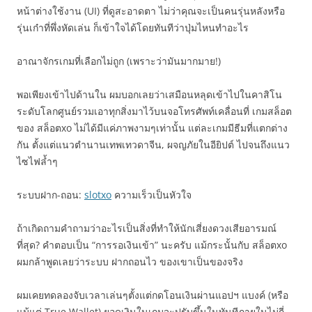
หน้าต่างใช้งาน (UI) ที่ดูสะอาดตา ไม่ว่าคุณจะเป็นคนรุ่นหลังหรือ
รุ่นเก๋าที่พึ่งหัดเล่น ก็เข้าใจได้โดยทันทีว่าปุ่มไหนทำอะไร
อาณาจักรเกมที่เลือกไม่ถูก (เพราะว่ามันมากมาย!)
พอเพียงเข้าไปด้านใน ผมบอกเลยว่าเสมือนหลุดเข้าไปในคาสิโน
ระดับโลกศูนย์รวมเอาทุกสิ่งมาไว้บนจอโทรศัพท์เคลื่อนที่ เกมสล็อต
ของ สล็อตxo ไม่ได้มีแค่ภาพงามๆเท่านั้น แต่ละเกมมีธีมที่แตกต่าง
กัน ตั้งแต่แนวตำนานเทพเทวดาจีน, ผจญภัยในอียิปต์ ไปจนถึงแนว
ไซไฟล้ำๆ
ระบบฝาก-ถอน:
slotxo
ความเร็วเป็นหัวใจ
ถ้าเกิดถามคำถามว่าอะไรเป็นสิ่งที่ทำให้นักเสี่ยงดวงเสียอารมณ์
ที่สุด? คำตอบเป็น “การรอเงินเข้า” นะครับ แม้กระนั้นกับ สล็อตxo
ผมกล้าพูดเลยว่าระบบ ฝากถอนไว ของเขาเป็นของจริง
ผมเคยทดลองจับเวลาเล่นๆตั้งแต่กดโอนเงินผ่านแอปฯ แบงค์ (หรือ
แม้แต่ True Wallet) ยอดเงินในเกมจะปรับขึ้นในทันทีภายในไม่กี่