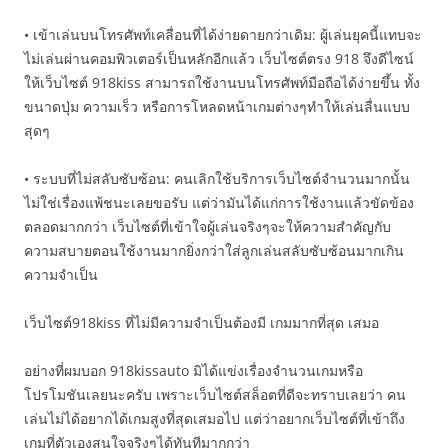
• เข้าเล่นบนโทรศัพท์เคลื่อนที่ได้ง่ายดายกว่าเดิม: ผู้เล่นยุคนี้แทบจะ
ไม่เล่นผ่านคอมพิวเตอร์เป็นหลักอีกแล้ว เว็บไซต์ตรง 918 จึงดีไซน์
ให้เว็บไซต์ 918kiss สามารถใช้งานบนโทรศัพท์มือถือได้ง่ายขึ้น ทั้ง
ขนาดปุ่ม ความเร็ว หรือการโหลดหน้าเกมต่างๆทำให้เล่นลื่นแบบ
สุดๆ
• ระบบที่ไม่สลับซับซ้อน: คนเลิกใช้บริการเว็บไซต์จำนวนมากนั้น
ไม่ใช่เรื่องแพ้ชนะเลยขอรับ แต่ว่ามันได้แก่การใช้งานแล้วขัดข้อง
ตลอดมากกว่า เว็บไซต์ที่เข้าใจผู้เล่นจริงๆจะให้ความสำคัญกับ
ความสบายตอนใช้งานมากยิ่งกว่าใส่ลูกเล่นสลับซับซ้อนมากเกิน
ความจำเป็น
เว็บไซต์918kiss ที่ไม่มีความจำเป็นต้องมี เกมมากที่สุด เสมอ
อย่างที่ผมบอก 918kissauto มิได้แข่งเรื่องจำนวนเกมหรือ
โปรโมชันเลยนะครับ เพราะเว็บไซต์สล็อตที่ดีจะทราบเลยว่า คน
เล่นไม่ได้อยากได้เกมสูงที่สุดเสมอไป แต่ว่าอยากเว็บไซต์ที่เข้าถึง
เกมที่ตัวเองสนใจจริงๆได้ทันทีมากกว่า