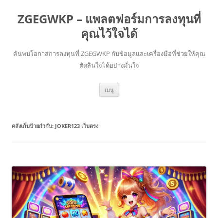
ZGEGWKP – แพลตฟอร์มการลงทุนที่
คุณไว้ใจได้
ค้นพบโอกาสการลงทุนที่ ZGEGWKP กับข้อมูลและเครื่องมือที่ช่วยให้คุณ
ตัดสินใจได้อย่างมั่นใจ
ข้าม
เมนู
ไป
ยัง
เนื้อหา
คลังเก็บป้ายกำกับ:
JOKER123 เว็บตรง