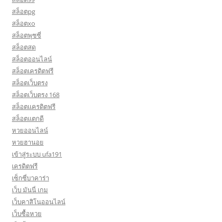
สล็อตpg
สล็อตxo
สล็อตพุซซี่
สล็อตสด
สล็อตออนไลน์
สล็อตเครดิตฟรี
สล็อตเว็บตรง
สล็อตเว็บตรง 168
สล็อตเเครดิตฟรี
สล็อตแตกดี
หวยออนไลน์
หวยฮานอย
เข้าสู่ระบบ ufa191
เครดิตฟรี
เซ็กซี่บาคาร่า
เว็บ มันนี่ เกม
เว็บคาสิโนออนไลน์
เว็บซื้อหวย