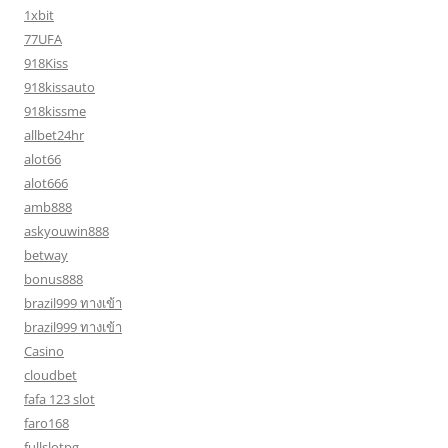
1xbit
77UFA
918Kiss
918kissauto
918kissme
allbet24hr
alot66
alot666
amb888
askyouwin888
betway
bonus888
brazil999 ทางเข้า
brazil999 ทางเข้า
Casino
cloudbet
fafa 123 slot
faro168
fullslotpg