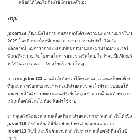
สล็อตได้โดยไม่ต้องใช้เงินของตัวเอง
สรุป
joker123
เป็นหนึ่งในค่ายเกมสล็อตที่ได้รับความนิยมอย่างมากในปี
2025 โดยมีเกมสล็อตที่แตกง่ายและสามารถทำกำไรได้จริง
นอกจากนี้ยังมีการออกแบบเกมที่สนุกสนานและมาพร้อมกับฟีเจอร์
พิเศษที่จะช่วยเพิ่มโอกาสในการชนะรางวัลใหญ่ ไม่ว่าจะเป็นฟีเจอร์
ฟรีสปิน การคูณรางวัล หรือแจ็คพอตใหญ่
การเล่น
joker123
ผ่านมือถือยังช่วยให้คุณสามารถเล่นสล็อตได้ทุก
ที่ทุกเวลา พร้อมกับการฝาก-ถอนที่ง่ายและรวดเร็วผ่านระบบออโต้
นอกจากนี้ยังมีการทดลองเล่นฟรีเพื่อให้คุณสามารถฝึกฝนทักษะการ
เล่นสล็อตได้โดยไม่ต้องเสียค่าใช้จ่าย
หากคุณกำลังมองหาเกมสล็อตที่แตกง่ายและสามารถทำกำไรได้จริง
joker123
คือตัวเลือกที่ดีที่สุดสำหรับคุณ! ลองเล่นเกมจาก
joker123
วันนี้และเริ่มต้นการทำกำไรจากเกมสล็อตที่ดีที่สุดในปี
2025!