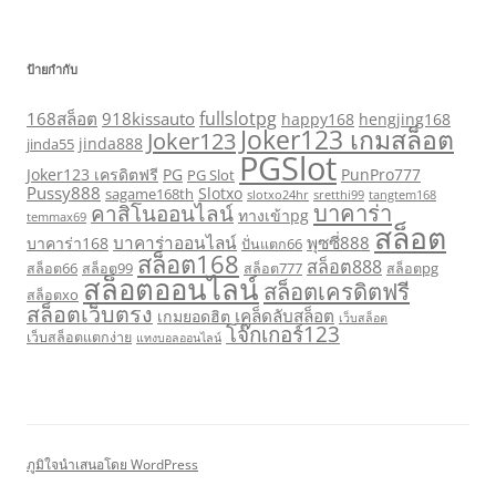
ป้ายกำกับ
fullslotpg
168สล็อต
918kissauto
happy168
hengjing168
Joker123 เกมสล็อต
Joker123
jinda888
jinda55
PGSlot
Joker123 เครดิตฟรี
PG
PunPro777
PG Slot
Pussy888
Slotxo
sagame168th
slotxo24hr
sretthi99
tangtem168
บาคาร่า
คาสิโนออนไลน์
ทางเข้าpg
temmax69
สล็อต
บาคาร่าออนไลน์
พุซซี่888
บาคาร่า168
ปั่นแตก66
สล็อต168
สล็อต888
สล็อต66
สล็อต99
สล็อต777
สล็อตpg
สล็อตออนไลน์
สล็อตเครดิตฟรี
สล็อตxo
สล็อตเว็บตรง
เคล็ดลับสล็อต
เกมยอดฮิต
เว็บสล็อต
โจ๊กเกอร์123
เว็บสล็อตแตกง่าย
แทงบอลออนไลน์
ภูมิใจนำเสนอโดย WordPress