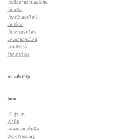
เว็บซื้อหวยฮานอยพิเศษ
เว็บพนัน
เว็บพนันออนไลน์
เว็บสล็อต
เว็บหวยออนไลน์
แทงบอลออนไลน์
แพนด้า555
โจ๊กเกอร์123
ความเห็นล่าสุด
นิยาม
เข้าสู่ระบบ
เข้าฟีด
แสดงความเห็นฟีด
WordPress.org