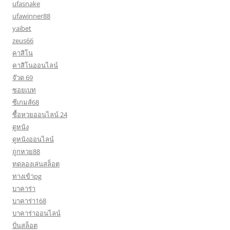
ufasnake
ufawinner88
yaibet
zeus66
คาสิโน
คาสิโนออนไลน์
จ๊วด 69
ซอยเบท
ซีเกมส์68
ซื้อหวยออนไลน์ 24
ดูหนัง
ดูหนังออนไลน์
ถูกหวย88
ทดลองเล่นสล็อต
ทางเข้าpg
บาคาร่า
บาคาร่า168
บาคาร่าออนไลน์
ปั่นสล็อต