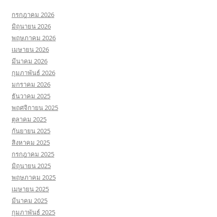
กรกฎาคม 2026
มิถุนายน 2026
พฤษภาคม 2026
เมษายน 2026
มีนาคม 2026
กุมภาพันธ์ 2026
มกราคม 2026
ธันวาคม 2025
พฤศจิกายน 2025
ตุลาคม 2025
กันยายน 2025
สิงหาคม 2025
กรกฎาคม 2025
มิถุนายน 2025
พฤษภาคม 2025
เมษายน 2025
มีนาคม 2025
กุมภาพันธ์ 2025