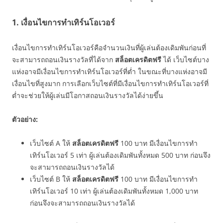
1. เงื่อนไขการทำเทิร์นโอเวอร์
เงื่อนไขการทำเทิร์นโอเวอร์คือจำนวนเงินที่ผู้เล่นต้องเดิมพันก่อนที่
จะสามารถถอนเงินรางวัลที่ได้จาก
สล็อตเครดิตฟรี
ได้ เว็บไซต์บาง
แห่งอาจมีเงื่อนไขการทำเทิร์นโอเวอร์ที่ต่ำ ในขณะที่บางแห่งอาจมี
เงื่อนไขที่สูงมาก การเลือกเว็บไซต์ที่มีเงื่อนไขการทำเทิร์นโอเวอร์ที่
ต่ำจะช่วยให้ผู้เล่นมีโอกาสถอนเงินรางวัลได้ง่ายขึ้น
ตัวอย่าง:
เว็บไซต์ A ให้
สล็อตเครดิตฟรี
100 บาท มีเงื่อนไขการทำ
เทิร์นโอเวอร์ 5 เท่า ผู้เล่นต้องเดิมพันทั้งหมด 500 บาท ก่อนจึง
จะสามารถถอนเงินรางวัลได้
เว็บไซต์ B ให้
สล็อตเครดิตฟรี
100 บาท มีเงื่อนไขการทำ
เทิร์นโอเวอร์ 10 เท่า ผู้เล่นต้องเดิมพันทั้งหมด 1,000 บาท
ก่อนจึงจะสามารถถอนเงินรางวัลได้