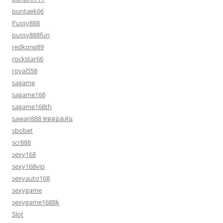
puntaek66
Pussy888
pussy888fun
redkong89
rockstar66
royal558
sagame
sagame168
sagame168th
sawan888 ทดลองเล่น
sbobet
scr888
sexy168
sexy168vip
sexyauto168
sexygame
sexygame1688k
Slot