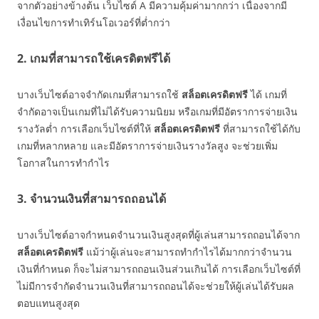
จากตัวอย่างข้างต้น เว็บไซต์ A มีความคุ้มค่ามากกว่า เนื่องจากมี
เงื่อนไขการทำเทิร์นโอเวอร์ที่ต่ำกว่า
2. เกมที่สามารถใช้เครดิตฟรีได้
บางเว็บไซต์อาจจำกัดเกมที่สามารถใช้
สล็อตเครดิตฟรี
ได้ เกมที่
จำกัดอาจเป็นเกมที่ไม่ได้รับความนิยม หรือเกมที่มีอัตราการจ่ายเงิน
รางวัลต่ำ การเลือกเว็บไซต์ที่ให้
สล็อตเครดิตฟรี
ที่สามารถใช้ได้กับ
เกมที่หลากหลาย และมีอัตราการจ่ายเงินรางวัลสูง จะช่วยเพิ่ม
โอกาสในการทำกำไร
3. จำนวนเงินที่สามารถถอนได้
บางเว็บไซต์อาจกำหนดจำนวนเงินสูงสุดที่ผู้เล่นสามารถถอนได้จาก
สล็อตเครดิตฟรี
แม้ว่าผู้เล่นจะสามารถทำกำไรได้มากกว่าจำนวน
เงินที่กำหนด ก็จะไม่สามารถถอนเงินส่วนเกินได้ การเลือกเว็บไซต์ที่
ไม่มีการจำกัดจำนวนเงินที่สามารถถอนได้จะช่วยให้ผู้เล่นได้รับผล
ตอบแทนสูงสุด