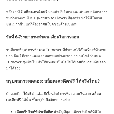
หลังจากได้
สล็อตเครดิตฟรี
มาแล้ว ก็เริ่มทดลองเล่นเกมสล็อตต่างๆ
พบว่าบางเกมมี RTP (Return to Player) ที่สูงกว่า ทำให้มีโอกาส
ชนะมากขึ้น แต่ก็ต้องอาศัยโชคช่วยด้วยเช่นกัน
วันที่ 6-7: พยายามทำตามเงื่อนไขการถอน
วันที่ยากที่สุด! การทำตาม Turnover ที่กำหนดไว้เป็นเรื่องที่ท้าทาย
มาก ต้องใช้เวลาและความอดทนอย่างมาก บางเว็บไซต์กำหนด
Turnover สูงเกินไป ทำให้แทบจะเป็นไปไม่ได้เลยที่จะถอนเงินออก
มาได้จริง
สรุปผลการทดลอง:
สล็อตเครดิตฟรี
ได้จริงไหม?
คำตอบคือ:
ได้จริง!
แต่… มีเงื่อนไข! การที่จะถอนเงินจาก
สล็อต
เครดิตฟรี
ได้นั้น ขึ้นอยู่กับปัจจัยหลายอย่าง:
เลือกเว็บไซต์ที่น่าเชื่อถือ:
สำคัญที่สุด! เลือกเว็บไซต์ที่มีใบ