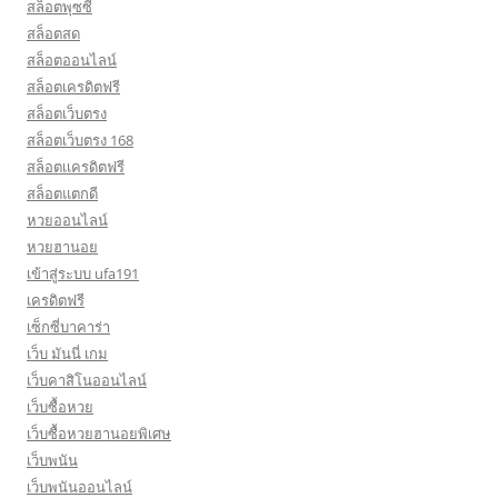
สล็อตพุซซี่
สล็อตสด
สล็อตออนไลน์
สล็อตเครดิตฟรี
สล็อตเว็บตรง
สล็อตเว็บตรง 168
สล็อตเเครดิตฟรี
สล็อตแตกดี
หวยออนไลน์
หวยฮานอย
เข้าสู่ระบบ ufa191
เครดิตฟรี
เซ็กซี่บาคาร่า
เว็บ มันนี่ เกม
เว็บคาสิโนออนไลน์
เว็บซื้อหวย
เว็บซื้อหวยฮานอยพิเศษ
เว็บพนัน
เว็บพนันออนไลน์