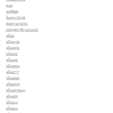
พอต
พุซซี่888
ล็อกดาวน์168
ศูนย์รวมเกมไพ่
สมัครสมาชิก lotto432
สล็อต
สล็อต168
สล็อต456
สล็อต55
สล็อต66
สล็อต666
สล็อต777
สล็อต888
สล็อต918
สล็อต918kiss
สล็อต99
สล็อตpg
สล็อตxo