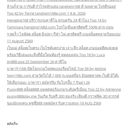
ล้านก็จ่าย การันตี กำไรหลักแสน tangtem168 ห้ามพลาด โปรดีรออยู่
Top 42 by Terrie tangtem168e.com 1 ส.ค. 2026
Hengjing168 บริการเกมคาสิโน ครบครัน 24 ชั่วโมง Top 14 by
Tammara hengjing168d.com โปรโมชั่นเครดิตฟรี 100% ฝาก-ถอน
รวดเร็ว ไลฟ์สด สล็อต ยิงปลา กีฬา ไพ่ เครดิตฟรี เกมสล็อตหลายร้อยแบบ
11 August 2569
เว็บแม่ สล็อตเว็บตรง เว็บไซต์แตกง่าย เจาะลึก สล็อต เกมยอดฮิตแห่งยุค
พร้อมวิธีเล่นและสิ่งที่มือใหม่ต้องรู้ ทดลองเล่น Top 18 by Luca
jin888.asia 25 September 26 คาสิโน
บาคาร่า168 เปิดโลกเกมไพ่สดแบบเรียลไทม์ Top 56 by Jestine
Sexy168c.com สายวัดใจได้ 1,000 ระบบเสถียร อัปเดตล่าสุด เว็บดี มีโต๊ะ
ให้เลือกเยอะ บาคาร่า สมัครปุ๊บ รับโปรปั๊บ 7 กันยา 26
Pussy888 สล็อต888 แพลตฟอร์มเกมระดับพรีเมียม Top 22 by Adrienne
pussy888play.me วันเกิด รับฟรี 300 สมจริง เสียงดี กราฟฟิค 3D สวรรค์
ของนักลงทุน พุซซี่888 กดสมัคร รับความสนุก 19 AUG 2569
คลังเก็บ