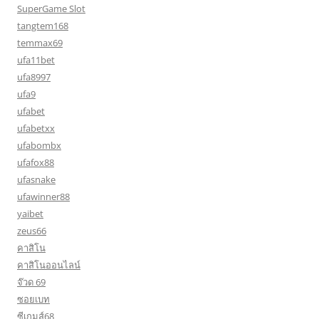
SuperGame Slot
tangtem168
temmax69
ufa11bet
ufa8997
ufa9
ufabet
ufabetxx
ufabombx
ufafox88
ufasnake
ufawinner88
yaibet
zeus66
คาสิโน
คาสิโนออนไลน์
จ๊วด 69
ซอยเบท
ซีเกมส์68