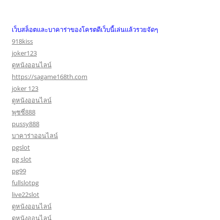
เว็บสล็อตและบาคาร่าของโครตดีเว็บนี้เล่นแล้วรวยจัดๆ
918kiss
joker123
ดูหนังออนไลน์
https://sagame168th.com
joker 123
ดูหนังออนไลน์
พุซซี่888
pussy888
บาคาร่าออนไลน์
pgslot
pg slot
pg99
fullslotpg
live22slot
ดูหนังออนไลน์
ดูหนังออนไลน์