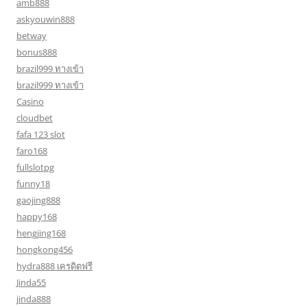
amb888
askyouwin888
betway
bonus888
brazil999 ทางเข้า
brazil999 ทางเข้า
Casino
cloudbet
fafa 123 slot
faro168
fullslotpg
funny18
gaojing888
happy168
hengjing168
hongkong456
hydra888 เครดิตฟรี
Jinda55
jinda888