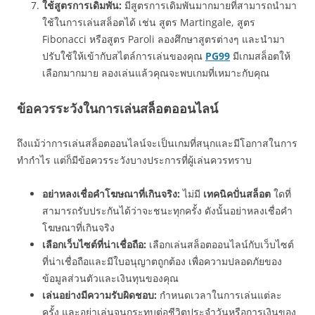
ใช้สูตรการเดิมพัน:
มีสูตรการเดิมพันมากมายที่สามารถนำมา
ใช้ในการเล่นสล็อตได้ เช่น สูตร Martingale, สูตร
Fibonacci หรือสูตร Paroli ลองศึกษาสูตรต่างๆ และนำมา
ปรับใช้ให้เข้ากับสไตล์การเล่นของคุณ
PG99
มีเกมสล็อตให้
เลือกมากมาย ลองเล่นแล้วคุณจะพบเกมที่เหมาะกับคุณ
ข้อควรระวังในการเล่นสล็อตออนไลน์
ถึงแม้ว่าการเล่นสล็อตออนไลน์จะเป็นเกมที่สนุกและมีโอกาสในการ
ทำกำไร แต่ก็มีข้อควรระวังบางประการที่ผู้เล่นควรทราบ
อย่าหลงเชื่อคำโฆษณาที่เกินจริง:
ไม่มี
เทคนิคปั่นสล็อต
ใดที่
สามารถรับประกันได้ว่าจะชนะทุกครั้ง ดังนั้นอย่าหลงเชื่อคำ
โฆษณาที่เกินจริง
เลือกเว็บไซต์ที่น่าเชื่อถือ:
เลือกเล่นสล็อตออนไลน์กับเว็บไซต์
ที่น่าเชื่อถือและมีใบอนุญาตถูกต้อง เพื่อความปลอดภัยของ
ข้อมูลส่วนตัวและเงินทุนของคุณ
เล่นอย่างมีความรับผิดชอบ:
กำหนดเวลาในการเล่นแต่ละ
ครั้ง และอย่าเล่นจนกระทบต่อชีวิตประจำวันหรือการเงินของ