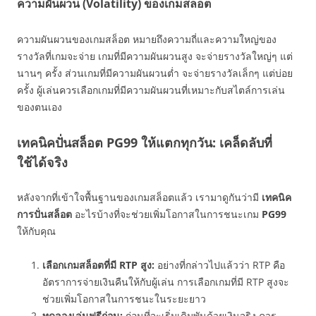
ความผันผวน (Volatility) ของเกมสล็อต
ความผันผวนของเกมสล็อต หมายถึงความถี่และความใหญ่ของ
รางวัลที่เกมจะจ่าย เกมที่มีความผันผวนสูง จะจ่ายรางวัลใหญ่ๆ แต่
นานๆ ครั้ง ส่วนเกมที่มีความผันผวนต่ำ จะจ่ายรางวัลเล็กๆ แต่บ่อย
ครั้ง ผู้เล่นควรเลือกเกมที่มีความผันผวนที่เหมาะกับสไตล์การเล่น
ของตนเอง
เทคนิคปั่นสล็อต PG99 ให้แตกทุกวัน: เคล็ดลับที่
ใช้ได้จริง
หลังจากที่เข้าใจพื้นฐานของเกมสล็อตแล้ว เรามาดูกันว่ามี
เทคนิค
การปั่นสล็อต
อะไรบ้างที่จะช่วยเพิ่มโอกาสในการชนะเกม
PG99
ให้กับคุณ
เลือกเกมสล็อตที่มี RTP สูง:
อย่างที่กล่าวไปแล้วว่า RTP คือ
อัตราการจ่ายเงินคืนให้กับผู้เล่น การเลือกเกมที่มี RTP สูงจะ
ช่วยเพิ่มโอกาสในการชนะในระยะยาว
ทดลองเล่นฟรีก่อน:
ก่อนที่จะเริ่มเดิมพันด้วยเงินจริง ควร