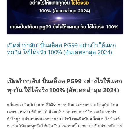
เปิดตำราลับ! ปั่นสล็อต PG99 อย่างไรให้แตก
ทุกวัน ใช้ได้จริง 100% (อัพเดทล่าสุด 2024)
เปิดตำราลับ! ปั่นสล็อต
PG99
อย่างไรให้แตก
ทุกวัน ใช้ได้จริง 100% (อัพเดทล่าสุด 2024)
สล็อตออนไลน์เป็นเกมที่ได้รับความนิยมอย่างมากในปัจจุบัน โดย
เฉพาะ
PG99
ที่มีเกมให้เลือกเล่นมากมายและมีโอกาสในการทำ
กำไรสูง แต่หลายคนอาจจะสงสัยว่ามี
เทคนิคปั่นสล็อต
อะไรบ้างที่
จะช่วยให้แตกทุกวันได้จริง ในบทความนี้ เราจะมาเปิดตำราลับ เผย