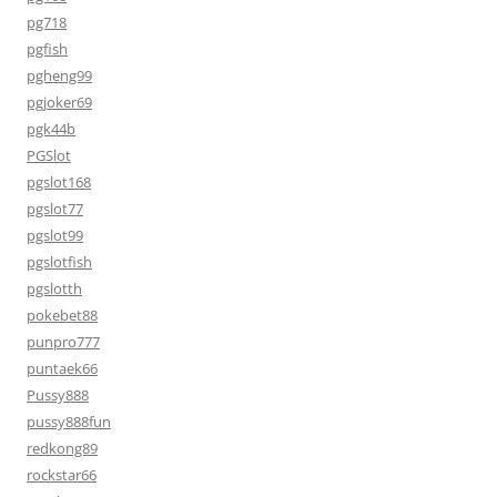
pg718
pgfish
pgheng99
pgjoker69
pgk44b
PGSlot
pgslot168
pgslot77
pgslot99
pgslotfish
pgslotth
pokebet88
punpro777
puntaek66
Pussy888
pussy888fun
redkong89
rockstar66