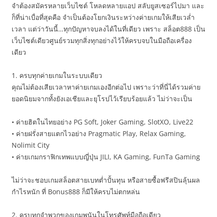
จำต้องสมัครหลายเว็บไซต์ โหลดหลายแอป สลับยูสเซอร์ไปมา และ
ก็ที่น่าเบื่อที่สุดคือ จำเป็นต้องโยกเงินระหว่างค่ายเกมให้เสียเวล่ำ
เวลา แต่ว่าวันนี้…ทุกปัญหาจบลงได้ในที่เดียว เพราะ สล็อต888 เป็น
เว็บไซต์เดียวศูนย์รวมทุกสิ่งทุกอย่างไว้ให้ครบจบในมือถือเครื่อง
เดียว
1. ครบทุกค่ายเกมในระบบเดียว
คุณไม่ต้องเสียเวลาหาค่ายเกมเองอีกต่อไป เพราะว่าที่นี่ได้รวมค่าย
ยอดนิยมจากทั้งยังเอเชียและยุโรปไว้เรียบร้อยแล้ว ไม่ว่าจะเป็น
• ค่ายฮิตในไทยอย่าง PG Soft, Joker Gaming, SlotXO, Live22
• ค่ายฝรั่งสายแตกไวอย่าง Pragmatic Play, Relax Gaming,
Nolimit City
• ค่ายเกมกราฟิกเทพแบบญี่ปุ่น JILI, KA Gaming, FunTa Gaming
ไม่ว่าจะชอบเกมสล็อตสายเบทต่ำปั้นทุน หรือสายซื้อฟรีสปินลุ้นผล
กำไรหนัก ที่ Bonus888 ก็มีให้ครบไม่ตกหล่น
2. ครบทุกจำพวกของเกมพนันในโทรศัพท์มือถือเดียว