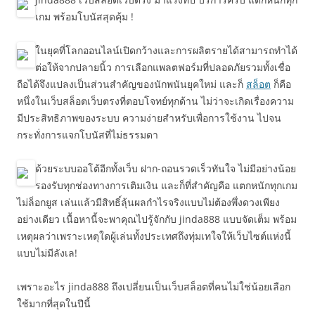
เกม พร้อมโบนัสสุดคุ้ม !
ในยุคที่โลกออนไลน์เปิดกว้างและการผลิตรายได้สามารถทำได้
ต่อให้จากปลายนิ้ว การเลือกแพลตฟอร์มที่ปลอดภัยรวมทั้งเชื่อ
ถือได้จึงแปลงเป็นส่วนสำคัญของนักพนันยุคใหม่ และก็
สล็อต
ก็คือ
หนึ่งในเว็บสล็อตเว็บตรงที่ตอบโจทย์ทุกด้าน ไม่ว่าจะเกิดเรื่องความ
มีประสิทธิภาพของระบบ ความง่ายสำหรับเพื่อการใช้งาน ไปจน
กระทั่งการแจกโบนัสที่ไม่ธรรมดา
ด้วยระบบออโต้อีกทั้งเว็บ ฝาก-ถอนรวดเร็วทันใจ ไม่มีอย่างน้อย
รองรับทุกช่องทางการเติมเงิน และก็ที่สำคัญคือ แตกหนักทุกเกม
ไม่ล็อกยูส เล่นแล้วมีสิทธิ์ลุ้นผลกำไรจริงแบบไม่ต้องพึ่งดวงเพียง
อย่างเดียว เนื้อหานี้จะพาคุณไปรู้จักกับ jinda888 แบบจัดเต็ม พร้อม
เหตุผลว่าเพราะเหตุใดผู้เล่นทั้งประเทศถึงทุ่มเทใจให้เว็บไซต์แห่งนี้
แบบไม่มีลังเล!
เพราะอะไร jinda888 ถึงเปลี่ยนเป็นเว็บสล็อตที่คนไม่ใช่น้อยเลือก
ใช้มากที่สุดในปีนี้