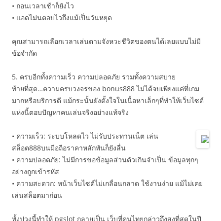
• ถอนเวลาเช้าก็ยังไว
• แอดไม่นตอบไวถึงแม้เป็นวันหยุด
คุณสามารถเลือกเวลาเล่นตามจังหวะชีวิตของตนได้เลยแบบไม่มี
ข้อจำกัด
5. ครบอีกทั้งความเร็ว ความปลอดภัย รวมทั้งความสบาย
ท้ายที่สุด…ความครบวงจรของ bonus888 ไม่ได้จบเพียงแค่ที่เกม
มากหรือบริการดี แม้กระนั้นยังตั้งใจในเนื้อหาเล็กๆที่ทำให้เว็บไซต์
แห่งนี้ตอบปัญหาคนเล่นจริงอย่างแท้จริง
• ความเร็ว: ระบบโหลดไว ไม่รับประทานเน็ต เล่น
สล็อต888บนมือถือราคาหลักพันก็ยังลื่น
• ความปลอดภัย: ไม่มีการขอข้อมูลส่วนตัวเกินจำเป็น ข้อมูลทุกๆ
อย่างถูกเข้ารหัส
• ความสะดวก: หน้าเว็บไซต์ไม่เกลื่อนกลาด ใช้งานง่าย แม้ไม่เคย
เล่นสล็อตมาก่อน
ทั้งปวงนี้ทำให้ pgslot กลายเป็น เว็บที่คนไทยกล่าวถึงสูงที่สุดในปี