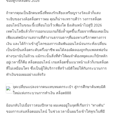
ของคู่รักสล็อตปี 2026
ถ้าหากคุณเป็นอีกคนหนึ่งที่หลงรักเสียงเหรียญรางวัลแล้วก็แสง
ระยิบของวงล้อสล็อตราวผม คุณก็น่าจะทราบดีว่า วงการสล็อต
ออนไลน์ในขณะนี้เปลี่ยนไปเร็วเพียงใด ยิ่งเดินหน้าไปสู่ปี 2026
เทคโนโลยีแล้วก็การออกแบบเกมก็ยิ่งล้ำยุคขึ้นเรื่อยจากที่ผมเคยเป็น
เพียงแต่พนักงานสถานที่ทำงานธรรมดาๆที่มองหาเสรีภาพทางการ
เงิน และได้ก้าวเข้าสู่โลกของการเดิมพันออนไลน์จนกระทั่งเปลี่ยน
เป็นนักปั่นสล็อตระดับครึ่งอาชีพ ผมได้ลองผิดลองถูกกับแพลตฟอร์ม
ต่างๆมานับไม่ถ้วน แม้กระนั้นสิ่งที่ทำให้ผมจำต้องหยุดและก็ปักหลัก
อยู่เวลานี้ก็คือ สล็อตออนไลน์ เกมสล็อตชั้นแนวหน้าแล้วก็เกมสล็อต
ที่ไม่เหมือนใคร ซึ่งเป็นผู้ให้บริการที่สร้างมิติใหม่ให้กับกระบวนการ
ทำเงินของผมอย่างแท้จริง
จุดเปลี่ยนแปลงจากคนแทบหมดกระเป๋า สู่การศึกษาค้นพบมิติ
ใหม่แห่งกระบวนการทำเงิน สล็อต888
ย้อนกลับไปเมื่อราวสองปีกลาย ผมเคยอยู่ในจุดที่เรียกว่า “ทางตัน”
ของการเล่นสล็อตออนไลน์ ในช่วงเวลานั้นผมวิ่งเข้าใส่ทุกเว็บที่มี