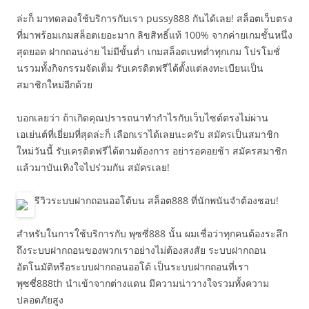
ล่ะก็ มาทดลองใช้บริการกับเรา pussy888 กันได้เลย! สล็อตเว็บตรง
ที่มาพร้อมเกมสล็อตเยอะมาก ลิขสิทธิ์แท้ 100% จากค่ายเกมชั้นหนึ่ง
สุดยอด ฝากถอนง่าย ไม่มีขั้นต่ำ เกมสล็อตเบทต่ำทุกเกม โปรโมชั่
นรวมทั้งกิจกรรมจัดเต็ม รับเครดิตฟรีได้ตั้งแต่ลงทะเบียนเป็น
สมาชิกใหม่อีกด้วย
บอกเลยว่า ถ้าเกิดคุณปรารถนาทำกำไรกับเว็บไซต์ตรงไม่ผ่าน
เอเย่นต์ที่เยี่ยมที่สุดล่ะก็ เลือกเราได้เลยนะครับ สมัครเป็นสมาชิก
ใหม่วันนี้ รับเครดิตฟรีได้ตามต้องการ อย่ารอคอยช้า สมัครสมาชิก
แล้วมาบันเทิงใจไปร่วมกัน สมัครเลย!
รีวิวระบบฝากถอนออโต้บน สล็อต888 ที่นักพนันจำต้องชอบ!
สำหรับในการใช้บริการกับ พุซซี่888 นั้น ผมเชื่อว่าทุกคนต้องระลึก
ถึงระบบฝากถอนของพวกเราอย่างไม่ต้องสงสัย ระบบฝากถอน
อัตโนมัติหรือระบบฝากถอนออโต้ เป็นระบบฝากถอนที่เรา
พุซซี่888th นำเข้าจากต่างแดน มีความน่าวางใจรวมทั้งความ
ปลอดภัยสูง