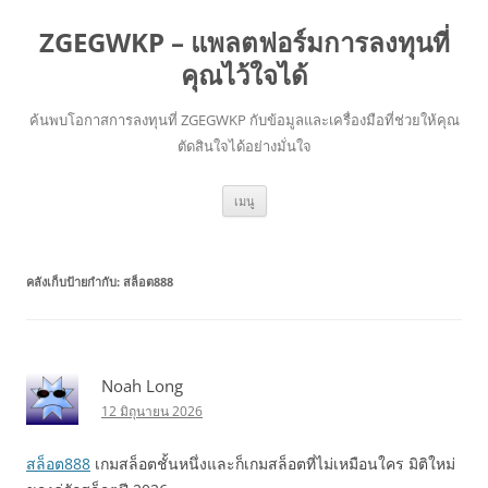
ZGEGWKP – แพลตฟอร์มการลงทุนที่
คุณไว้ใจได้
ค้นพบโอกาสการลงทุนที่ ZGEGWKP กับข้อมูลและเครื่องมือที่ช่วยให้คุณ
ตัดสินใจได้อย่างมั่นใจ
ข้าม
เมนู
ไป
ยัง
เนื้อหา
คลังเก็บป้ายกำกับ:
สล็อต888
Noah Long
12 มิถุนายน 2026
สล็อต888
เกมสล็อตชั้นหนึ่งและก็เกมสล็อตที่ไม่เหมือนใคร มิติใหม่