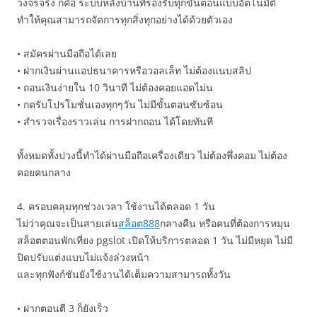
วงจรจริง ก็คือ ระบบหลังบ้านที่รองรับทุกขั้นตอนแบบอัตโนมัติ
ทำให้คุณสามารถจัดการทุกสิ่งทุกอย่างได้ด้วยตัวเอง
• สมัครผ่านมือถือได้เลย
• ฝากเงินผ่านแอปธนาคารหรือวอลเล็ท ไม่ต้องแนบสลิป
• ถอนเงินง่ายใน 10 วินาที ไม่ต้องคอยแอดไม่น
• กดรับโปรโมชั่นเองทุกๆวัน ไม่มีขั้นตอนซับซ้อน
• สำรวจเรื่องราวเล่น การฝากถอน ได้โดยทันที
ทั้งหมดทั้งปวงนี้ทำได้ผ่านมือถือเครื่องเดียว ไม่ต้องพึ่งคอม ไม่ต้อง
คอยคนกลาง
4. ครอบคลุมทุกช่วงเวลา ใช้งานได้ตลอด 1 วัน
ไม่ว่าคุณจะเป็นสายเล่น
สล็อต888
กลางคืน หรือคนที่ต้องการหมุน
สล็อตตอนพักเที่ยง pgslot เปิดให้บริการตลอด 1 วัน ไม่มีหยุด ไม่มี
ปิดปรับแต่งแบบไม่แจ้งล่วงหน้า
และทุกฟังก์ชันยังใช้งานได้เต็มความสามารถทั้งวัน
• ฝากตอนตี 3 ก็ยังเร็ว