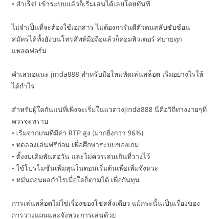
• สำเร็จ! เข้าระบบแล้วก็เริ่มเล่นได้เลยโดยทันที
ไม่จำเป็นที่จะต้องใช้เอกสาร ไม่ต้องการันตีตัวตนสลับซับซ้อน
สมัครได้ทั้งยังบนโทรศัพท์มือถือแล้วก็คอมพิวเตอร์ สบายทุก
แพลตฟอร์ม
คำเสนอแนะ jinda888 สำหรับมือใหม่หัดเล่นสล็อต เริ่มอย่างไรให้
ได้กำไร
สำหรับผู้ใดกันแน่ที่เพิ่งจะเริ่มในแวดวงjinda888 นี่คือวิถีทางง่ายๆที่
ควรจะทราบ
• เริ่มจากเกมที่มีค่า RTP สูง (มากยิ่งกว่า 96%)
• ทดลองเล่นฟรีก่อน เพื่อศึกษาระบบของเกม
• ตั้งงบเดิมพันต่อวัน และไม่ควรเล่นเกินที่วางไว้
• ใช้โปรโมชั่นเพิ่มทุนในตอนเริ่มต้นเพื่อเพิ่มจังหวะ
• หมั่นถอนผลกำไรเมื่อใดก็ตามได้ เพื่อกันทุน
การเล่นสล็อตไม่ใช่เรื่องของโชคสิ่งเดียว แม้กระนั้นเป็นเรื่องของ
การวางแผนและจังหวะการเล่นด้วย