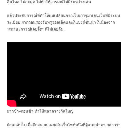
ลื่นไหล ไม่สะดุด ไม่ทำให้อารมณ์ไม่ดีระหว่างเล่น
แล้วประสบการณ์ที่ทำให้ผมเปลี่ยนจากเว็บเก่าๆมาเล่นเว็บที่มีระบบ
ระเบียบ ฝากถอนรองรับทรูวอลเล็ตและก็แบงค์ชั้นนำ ก็เนื่องจาก
“สถานะการณ์เจ็บจี๊ด” ที่ไม่เคยลืม…
ฝากช้า–ถอนช้า ทำให้พลาดรางวัลใหญ่
ย้อนกลับไปเมื่อปีก่อน ผมเคยเล่นเว็บไซต์หนึ่งที่ผู้แนะนำมา กล่าวว่า