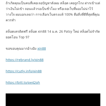
ถ้าเกิดคุณเป็นคนที่เคยเจอปัญหาดังผม สล็อต เคยถูกโกง ฝากเข้าแต่
ว่าเงินไม่เข้า ถอนแล้วรอเป็นชั่วโมง หรือเจอเว็บที่มองไม่น่าไว้
วางใจ ผมบอกเลยว่า การเลือกเว็บตรงแท้ 100% คือสิ่งที่ดีที่สุดที่คุณ
ควรทำ
สล็อตเครดิตฟรี สล็อต xin88 14 ม.ค. 26 Patsy ใหม่ สล็อตไม่จำกัด
ยอดโอน Top 97
ขอขอบคุณมากอ้างอิง
xin88
https://rebrand.ly/xin88
https://cutly.info/xin88
https://bitt.to/pe42qh