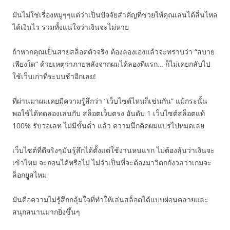
มันไม่ใช่เรื่องหมูๆๆแต่ว่าเป็นปัจจัยสำคัญที่ช่วยให้คุณเล่นได้ลื่นไหล
ได้เงินไว รวมทั้งแน่ใจว่าเงินจะไม่หาย
ถ้าหากคุณเป็นสายสล็อตตัวจริง ต้องลองเองแล้วจะทราบว่า “สบาย
เพียงใด” ด้วยเหตุว่าภายหลังจากผมได้ลองทีแรก… ก็ไม่เคยกลับไป
ใช้เว็บเก่าที่ระบบช้าอีกเลย!
ที่ผ่านมาผมเคยมีความรู้สึกว่า “เว็บไซต์ไหนก็เช่นกัน” แม้กระนั้น
พอใช้ได้ทดลองเล่นกับ สล็อตเว็บตรง อันดับ 1 เว็บไซต์สล็อตแท้
100% รับวอเลท ไม่มีขั้นต่ำ แล้ว ความนึกคิดผมแปรไปหมดเลย
เว็บไซต์ที่ดีจริงๆมันรู้สึกได้ตั้งแต่ใช้งานหนแรก ไม่ต้องลุ้นว่าเงินจะ
เข้าไหม จะถอนได้หรือไม่ ไม่จำเป็นที่จะต้องมาวิตกกังวลว่าเกมจะ
ล็อกยูสไหม
มันคือความไม่รู้สึกกลุ้มใจที่ทำให้เล่นสล็อตได้แบบผ่อนคลายและ
สนุกสนานมากยิ่งขึ้นๆ