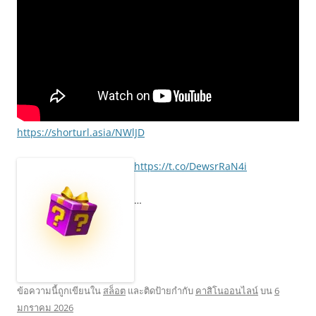
https://shorturl.asia/NWlJD
https://t.co/DewsrRaN4i
…
ข้อความนี้ถูกเขียนใน
สล็อต
และติดป้ายกำกับ
คาสิโนออนไลน์
บน
6
มกราคม 2026