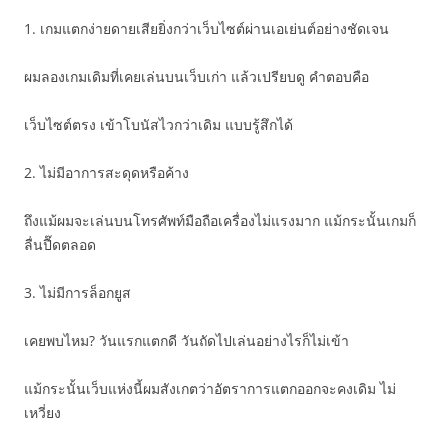
1. เกมแตกง่ายดายเสียยิ่งกว่าเว็บไซต์ผ่านเอเย่นต์อย่างชัดเจน
ผมลองเกมเดิมที่เคยเล่นบนเว็บเก่า แล้วเปรียบดู คำตอบคือ
เว็บไซต์ตรง เข้าโบนัสไวกว่าเดิม แบบรู้สึกได้
2. ไม่มีอาการสะดุดหรือค้าง
ถึงแม้ผมจะเล่นบนโทรศัพท์มือถือเครื่องไม่แรงมาก แม้กระนั้นเกมก็
ลื่นปื๊ดตลอด
3. ไม่มีการล็อกยูส
เคยพบไหม? วันแรกแตกดี วันถัดไปเล่นอย่างไรก็ไม่เข้า
แม้กระนั้นเว็บแห่งนี้ผมสังเกตว่าอัตราการแตกออกจะคงเดิม ไม่
เหวี่ยง