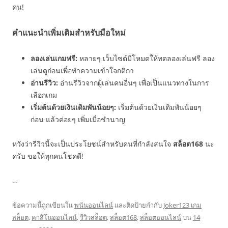
คน!
คำแนะนำเพิ่มเติมสำหรับมือใหม่
ลองเล่นเกมฟรี:
หลายๆ เว็บไซต์มีโหมดให้ทดลองเล่นฟรี ลอง
เล่นดูก่อนเพื่อทำความเข้าใจกติกา
อ่านรีวิว:
อ่านรีวิวจากผู้เล่นคนอื่นๆ เพื่อเป็นแนวทางในการ
เลือกเกม
เริ่มต้นด้วยเงินเดิมพันน้อยๆ:
เริ่มต้นด้วยเงินเดิมพันน้อยๆ
ก่อน แล้วค่อยๆ เพิ่มเมื่อชำนาญ
หวังว่ารีวิวนี้จะเป็นประโยชน์สำหรับคนที่กำลังสนใจ
สล็อต168
นะ
ครับ ขอให้ทุกคนโชคดี!
…
ข้อความนี้ถูกเขียนใน
พนันออนไลน์
และติดป้ายกำกับ
Joker123 เกม
สล็อต
,
คาสิโนออนไลน์
,
รีวิวสล็อต
,
สล็อต168
,
สล็อตออนไลน์
บน
14