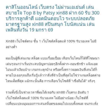
คาสิโนออนไลน์ เว็บตรง ไม่ผ่านเอเย่นต์ เล่น
สบายใจ Top 8 by Patsy xin88 ฝาก 60 รับ 300
บริการลูกค้าดี แอดมินตอบไว ระบบปลอดภัย
มาตรฐานสูง xin88 สปินสนุก โบนัสแน่น เล่น
เพลินทั้งวัน 19 มกรา 69
Xin88 เว็บไซต์ตรง ชั้น 1 เว็บไซต์สล็อตแท้ 100% รับวอเลท ไม่มี
อย่างต่ำ
ผมเป็นผู้ที่เล่นเกม สล็อต แบบเรื่อยเปื่อย เลือกเว็บไหนก็ได้ที่โฆษณา
เด่นๆจนกว่าเริ่มประสบปัญหาบ่อยๆอีกทั้งฝาก–ถอนชักช้า แจ้งแอด
ไม่นแล้วเงียบบ้าง เกมกระตุกบ้าง หรือครั้งคราวยอดเงินที่เล่นได้ก็
หายไปเฉยๆจนถึงเริ่มรู้แล้วว่าสิ่งที่จำเป็นที่สุดไม่ใช่ว่าเกมสล็อตค่าย
ไหนเด็ดที่สุด แม้กระนั้นคือ การเลือกเว็บไซต์ที่ “เชื่อถือได้” จริงๆ
รวมทั้งนี่เป็นช่วงเวลาที่ผมได้เจอกับ xin88 เว็บตรง อันดับ 1
เว็บไซต์สล็อตแท้ 100% รับวอเลท ไม่มีอย่างน้อย เว็บไซต์ที่
เปลี่ยนแปลงมุมมองการเล่นสล็อตของผมไปแบบทั้งหมด จนกระทั่ง