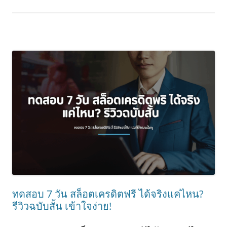
ทดสอบ 7 วัน สล็อตเครดิตฟรี ได้จริงแค่ไหน?
รีวิวฉบับสั้น เข้าใจง่าย!