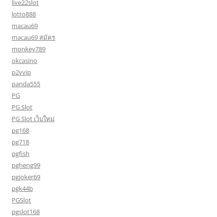
live22slot
lotto888
macau69
macau69 สมัคร
monkey789
okcasino
p2vvip
panda555
PG
PG Slot
PG Slot เว็บใหม่
pg168
pg718
pgfish
pgheng99
pgjoker69
pgk44b
PGSlot
pgslot168