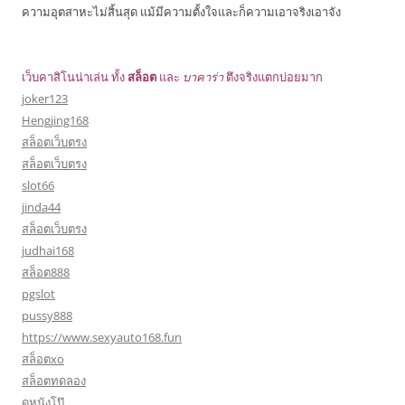
ความอุตสาหะไม่สิ้นสุด แม้มีความตั้งใจและก็ความเอาจริงเอาจัง
เว็บคาสิโนน่าเล่น ทั้ง
สล็อต
และ
บาคาร่า
ตึงจริงแตกบ่อยมาก
joker123
Hengjing168
สล็อตเว็บตรง
สล็อตเว็บตรง
slot66
jinda44
สล็อตเว็บตรง
judhai168
สล็อต888
pgslot
pussy888
https://www.sexyauto168.fun
สล็อตxo
สล็อตทดลอง
ดูหนังโป๊