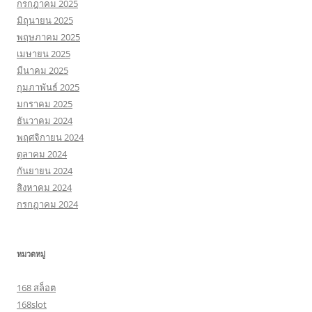
กรกฎาคม 2025
มิถุนายน 2025
พฤษภาคม 2025
เมษายน 2025
มีนาคม 2025
กุมภาพันธ์ 2025
มกราคม 2025
ธันวาคม 2024
พฤศจิกายน 2024
ตุลาคม 2024
กันยายน 2024
สิงหาคม 2024
กรกฎาคม 2024
หมวดหมู่
168 สล็อต
168slot