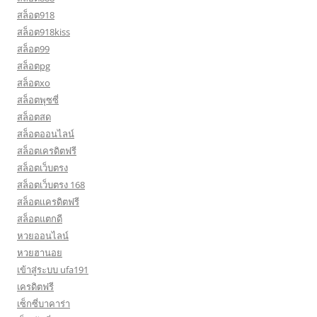
สล็อต918
สล็อต918kiss
สล็อต99
สล็อตpg
สล็อตxo
สล็อตพุซซี่
สล็อตสด
สล็อตออนไลน์
สล็อตเครดิตฟรี
สล็อตเว็บตรง
สล็อตเว็บตรง 168
สล็อตเเครดิตฟรี
สล็อตแตกดี
หวยออนไลน์
หวยฮานอย
เข้าสู่ระบบ ufa191
เครดิตฟรี
เซ็กซี่บาคาร่า