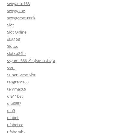
sexyauto168
sexygame
sexygame1688k
Slot
Slot Online
slot168
Slotxo
slotxo24hr
ssgame666 เข้าสู่ระบบ ล่าสุด
ssru
SuperGame Slot
tangtem168
temmax69
ufa11bet
ufa8997
ufa9
ufabet
ufabetxx
ufabombx