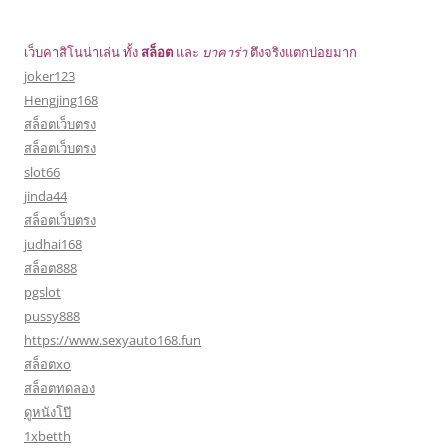
เว็บคาสิโนน่าเล่น ทั้ง
สล็อต
และ
บาคาร่า
ตึงจริงแตกบ่อยมาก
joker123
Hengjing168
สล็อตเว็บตรง
สล็อตเว็บตรง
slot66
jinda44
สล็อตเว็บตรง
judhai168
สล็อต888
pgslot
pussy888
https://www.sexyauto168.fun
สล็อตxo
สล็อตทดลอง
ดูหนังโป๊
1xbetth