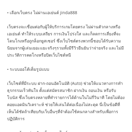
• เลือกเว็บตรง ไม่ผ่านเอเย่นต์ jinda888
เว็บตรงจะเชื่อมต่อกับผู้ให้บริการเกมโดยตรง ไม่ผ่านตัวกลางหรือ
เอเย่นต์ ทำให้ระบบเสถียร การเงินโปร่งใส และก็ลดการเสี่ยงที่จะ
โดนโกงหรือถูกล็อกยูสเซอร์ ซึ่งเว็บไซต์ตรงพวกนี้ชอบได้รับความ
นิยมจากผู้เล่นเยอะแยะจริงๆรวมทั้งมีรีวิวยืนยันว่าจ่ายจริง และไม่มี
ประวัติการคดโกงหรือปิดเว็บไซต์หนี
• ระบบออโต้เต็มรูปแบบ
เว็บไซต์ที่มีระบบ ฝาก-ถอนอัตโนมัติ (Auto) ช่วยให้แนวทางการทำ
ธุรกรรมเร็วทันใจ ตั้งแต่สมัครสมาชิก ฝากเงิน ถอนเงิน หรือรับ
โบนัส ซึ่งเว็บตรงหลายที่ทำรายการได้ด้านในไม่กี่วินาที โดยไม่ต้อง
คอยแอดมินวิเคราะห์ ช่วยให้เล่นได้ต่อเนื่องไม่สะดุด นี่เป็นข้อดีที่
เห็นได้ชัดถ้าเทียบกับเว็บอื่นๆที่จำต้องใช้คนกลางสำหรับเพื่อการ
ปฏิบัติการ