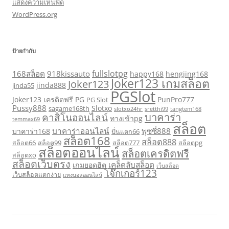
แสดงความเห็นฟีด
WordPress.org
ป้ายกำกับ
fullslotpg
168สล็อต
918kissauto
happy168
hengjing168
Joker123 เกมสล็อต
Joker123
jinda888
jinda55
PGSlot
Joker123 เครดิตฟรี
PG
PunPro777
PG Slot
Pussy888
Slotxo
sagame168th
slotxo24hr
sretthi99
tangtem168
บาคาร่า
คาสิโนออนไลน์
ทางเข้าpg
temmax69
สล็อต
บาคาร่าออนไลน์
พุซซี่888
บาคาร่า168
ปั่นแตก66
สล็อต168
สล็อต888
สล็อต66
สล็อต99
สล็อต777
สล็อตpg
สล็อตออนไลน์
สล็อตเครดิตฟรี
สล็อตxo
สล็อตเว็บตรง
เคล็ดลับสล็อต
เกมยอดฮิต
เว็บสล็อต
โจ๊กเกอร์123
เว็บสล็อตแตกง่าย
แทงบอลออนไลน์