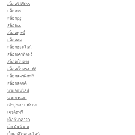
สล็อต918kiss
สล็อต99
สล็อตpg
สล็อตxo
สล็อตพุซซี่
สล็อตสด
สล็อตออนไลน์
สล็อตเครดิตฟรี
สล็อตเว็บตรง
สล็อตเว็บตรง 168
สล็อตเเครดิตฟรี
สล็อตแตกดี
หวยออนไลน์
หวยฮานอย
เข้าสู่ระบบ ufa191
เครดิตฟรี
เซ็กซี่บาคาร่า
เว็บ มันนี่ เกม
เว็บคาสิโนออนไลน์