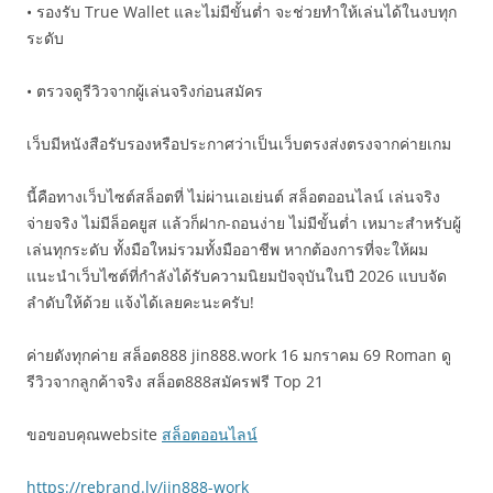
• รองรับ True Wallet และไม่มีขั้นต่ำ จะช่วยทำให้เล่นได้ในงบทุก
ระดับ
• ตรวจดูรีวิวจากผู้เล่นจริงก่อนสมัคร
เว็บมีหนังสือรับรองหรือประกาศว่าเป็นเว็บตรงส่งตรงจากค่ายเกม
นี้คือทางเว็บไซต์สล็อตที่ ไม่ผ่านเอเย่นต์ สล็อตออนไลน์ เล่นจริง
จ่ายจริง ไม่มีล็อคยูส แล้วก็ฝาก-ถอนง่าย ไม่มีขั้นต่ำ เหมาะสำหรับผู้
เล่นทุกระดับ ทั้งมือใหม่รวมทั้งมืออาชีพ หากต้องการที่จะให้ผม
แนะนำเว็บไซต์ที่กำลังได้รับความนิยมปัจจุบันในปี 2026 แบบจัด
ลำดับให้ด้วย แจ้งได้เลยคะนะครับ!
ค่ายดังทุกค่าย สล็อต888 jin888.work 16 มกราคม 69 Roman ดู
รีวิวจากลูกค้าจริง สล็อต888สมัครฟรี Top 21
ขอขอบคุณwebsite
สล็อตออนไลน์
https://rebrand.ly/jin888-work