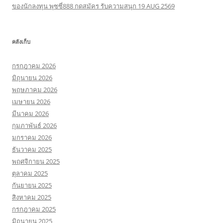
ของนักลงทุน พุซซี่888 กดสมัคร รับความสนุก 19 AUG 2569
คลังเก็บ
กรกฎาคม 2026
มิถุนายน 2026
พฤษภาคม 2026
เมษายน 2026
มีนาคม 2026
กุมภาพันธ์ 2026
มกราคม 2026
ธันวาคม 2025
พฤศจิกายน 2025
ตุลาคม 2025
กันยายน 2025
สิงหาคม 2025
กรกฎาคม 2025
มิถุนายน 2025