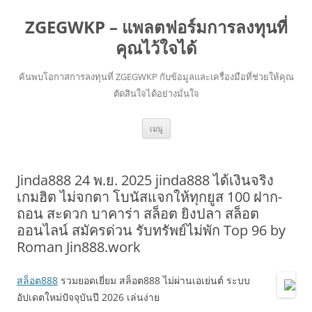
ZGEGWKP – แพลตฟอร์มการลงทุนที่
คุณไว้ใจได้
ค้นพบโอกาสการลงทุนที่ ZGEGWKP กับข้อมูลและเครื่องมือที่ช่วยให้คุณ
ตัดสินใจได้อย่างมั่นใจ
ข้าม
เมนู
ไป
ยัง
เนื้อหา
Jinda888 24 พ.ย. 2025 jinda888 ได้เงินจริง
เกมฮิต ไม่จกตา โบนัสแจกให้ทุกยูส 100 ฝาก-
ถอน สะดวก บาคาร่า สล็อต ยิงปลา สล็อต
ออนไลน์ สมัครด่วน รับทรัพย์ไม่พัก Top 96 by
Roman Jin888.work
สล็อต888
รวมยอดเยี่ยม สล็อต888 ไม่ผ่านเอเย่นต์ ระบบ
อัปเดตใหม่ปัจจุบันปี 2026 เล่นง่าย