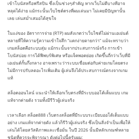
เข้าโบนัสหรือฟรีสปิน ซึ่งเป็นช่วงๆสำคัญ หากเว็บไม่ดีบางทีอาจ
หลุดได้ง่าย แม้กระนั้นเว็บไซต์ตรงที่ผมเล่นมา ไม่เคยมีปัญหานั้น
เลย เล่นสม่ำเสมอได้สุขใจ
ในแง่ของ อัตราการจ่าย (RTP) ผมสังเกตว่าเว็บไซต์ไม่ผ่านเอเย่นต์
หลายที่ให้ความรู้ความเข้าใจสึก “แตกง่ายดายกว่า” แม้จะทราบว่า
เกมสล็อตคือระบบสุ่ม แม้กระนั้นจากประสบการณ์จริง การเข้า
โบนัสบ่อย การได้ฟีพบร์พิเศษ หรือแจ็คพอตย่อย เกิดขึ้นถี่กว่าเว็บที่มี
เอเย่นต์กั้นกึ่งกลาง อาจเพราะว่าระบบเชื่อมต่อกับค่ายเกมโดยตรง
ไม่มีการปรับลดอะไรเพิ่มเติม ผู้เล่นจึงได้ประสบการณ์ตรงจากเกม
แท้
สล็อตออนไลน์ แนะนำให้เลือกเว็บตรงที่มีระบบออโต้เต็มแบบ เกม
แท้จากค่ายดัง รวมทั้งมีรีวิวผู้เล่นจริง
เวลาเลือก สล็อต888 เว็บตรงสล็อตที่มีระบบระเบียบออโต้เต็มแบบ
อย่าง เกมแท้จากค่ายดัง แล้วก็รีวิวผู้เล่นจริง ซึ่งเป็นสิ่งจำเป็นเพื่อให้
เล่นได้โดยสวัสดิภาพและเชื่อมั่น ในปี 2026 นั้นมีหลักเกณฑ์หลาย
ชนิดที่ควรจะพิจารณา ดังต่อไปนี้ครับผม: