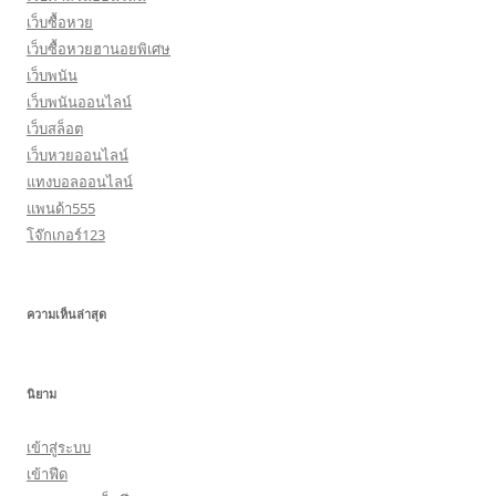
เว็บซื้อหวย
เว็บซื้อหวยฮานอยพิเศษ
เว็บพนัน
เว็บพนันออนไลน์
เว็บสล็อต
เว็บหวยออนไลน์
แทงบอลออนไลน์
แพนด้า555
โจ๊กเกอร์123
ความเห็นล่าสุด
นิยาม
เข้าสู่ระบบ
เข้าฟีด