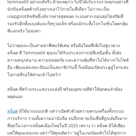
temmax69 อย่างแท้จริง ด้วยเหตุว่าเว็บนี้ได้เก็บรวบรวมทุกๆอย่างที่
นักปั่นสล็อตตัวจริงอยากเอาไว้ภายในที่เดียว ไม่ว่าจะเป็น
เกมpgslotลิขสิทธิ์แท้จากค่ายสุดยอด ระบบฝาก-ถอนสุดไฮสปีดที่
รองรับอีกทั้งแบงค์และก็ทรูวอเล็ท หรือแม้กระทั้งโปรโมชั่นโคตรคุ้ม
ที่แจกจริง ไม่จกตา
ไม่ว่าคุณจะเป็นสายล่าฟีพบร์พิเศษ หรือมือใหม่ที่เพิ่งไปสู่แวดวง
สล็อต ที่ Temmax69 คุณจะได้รับประสบการณ์ที่เหนือชั้น ทั้งยัง
ความสนุกสนาน ความปลอดภัย และความคุ้มที่หาไม่ได้จากเว็บไซต์
อื่น เพียงแค่ลงทะเบียนเป็นสมาชิกวันนี้ ก็เสมือนเปิดประตูสู่โลกแห่ง
โอกาสที่รอให้ท่านเข้าไปคว้า!
สล็อต ที่สร้างกระแสแรงแห่งปี พร้อมจุดขายที่ทำให้ทุกคนจำต้อง
หยุดมอง
สล็อต
มิได้มาแบบปกติ แต่ว่าเปิดตัวด้วยความครบเครื่องทั้งระบบ
การบริการ รวมทั้งความน่านับถือ จนถึงกลายเป็นชื่อที่ถูกเอ๋ยถึงมาก
ที่สุดในวงการสล็อตเมืองไทยในปี 2025 เพราะว่า สล็อต มิได้เพียง
แค่ให้คุณเล่นเกม แต่ว่าให้คุณคิดว่า “อยู่ในเกมป้อมหัวใจได้ทุกการ