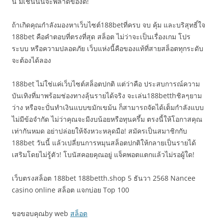
นี้ มิเช่นนั้นจะพลาดของดี!
ถ้าเกิดคุณกำลังมองหาเว็บไซต์188betที่ครบ จบ คุ้ม และบริสุทธิ์ใจ
188bet คือคำตอบที่ตรงที่สุด สล็อต ไม่ว่าจะเป็นเรื่องเกม โปร
ระบบ หรือความปลอดภัย เว็บแห่งนี้คือของแท้ที่สายสล็อตทุกระดับ
จะต้องได้ลอง
188bet ไม่ใช่แค่เว็บไซต์สล็อตปกติ แต่ว่าคือ ประสบการณ์ความ
บันเทิงที่มาพร้อมช่องทางลุ้นรายได้จริง จะเล่น188betthชิลๆยาม
ว่าง หรือจะปั่นทำเงินแบบขมักเขม้น ก็สามารถจัดได้เต็มกำลังแบบ
ไม่มีข้อจำกัด ไม่ว่าคุณจะมีงบน้อยหรือทุนครึ้ม ตรงนี้ให้โอกาสคุณ
เท่ากันหมด อย่าปล่อยให้จังหวะหลุดมือ! สมัครเป็นสมาชิกกับ
188bet วันนี้ แล้วเปลี่ยนการหมุนสล็อตปกติให้กลายเป็นรายได้
เสริมโดยไม่รู้ตัว! โบนัสคอยคุณอยู่ แจ็คพอตแตกแล้วไม่รอผู้ใด!
เว็บตรงสล็อต 188bet 188betth.shop 5 ธันวา 2568 Nancee
casino online สล็อต แจกบ่อย Top 100
ขอขอบคุณby web
สล็อต