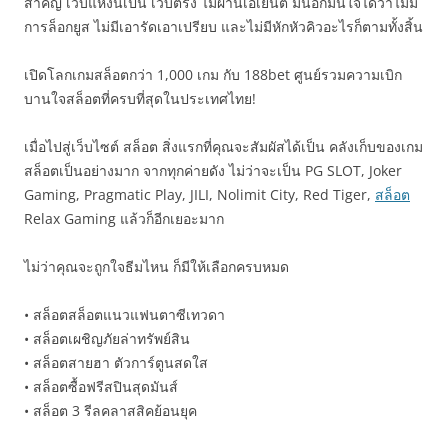
สำคัญ เว็บแห่งนี้เป็น เว็บตรง ไม่ผ่านเอเย่นต์ มั่นอกมั่นใจได้ว่าไม่มี
การล็อกยูส ไม่มีเอารัดเอาเปรียบ และไม่มีหักหัวคิวอะไรก็ตามทั้งสิ้น
เปิดโลกเกมสล็อตกว่า 1,000 เกม กับ 188bet ศูนย์รวมความเบิก
บานใจสล็อตที่ครบที่สุดในประเทศไทย!
เมื่อไปสู่เว็บไซต์ สล็อต สิ่งแรกที่คุณจะสัมผัสได้เป็น คลังเก็บของเกม
สล็อตเป็นอย่างมาก จากทุกค่ายดัง ไม่ว่าจะเป็น PG SLOT, Joker
Gaming, Pragmatic Play, JILI, Nolimit City, Red Tiger,
สล็อต
Relax Gaming แล้วก็อีกเยอะมาก
ไม่ว่าคุณจะถูกใจธีมไหน ก็มีให้เลือกครบหมด
• สล็อตสล็อตแนวแฟนตาซีเทวดา
• สล็อตเผชิญภัยล่าทรัพย์สิน
• สล็อตสายฮา ตัวการ์ตูนสดใส
• สล็อตซื้อฟรีสปินสุดมันส์
• สล็อต 3 รีลคลาสสิคย้อนยุค