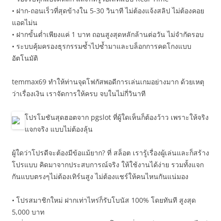
• ฝาก-ถอนเร็วที่สุดข้างใน 5-30 วินาที ไม่ต้องแจ้งสลิป ไม่ต้องคอย
แอดไม่น
• ฝากขั้นต่ำเพียงแค่ 1 บาท ถอนสูงสุดหลักล้านต่อวัน ไม่จำกัดรอบ
• ระบบคุ้มครองธุรกรรมซ้ำไปซ้ำมาและบล็อกการคดโกงแบบ
อัตโนมัติ
temmax69 ทำให้ท่านจุดโฟกัสพอดีการเล่นเกมอย่างมาก ด้วยเหตุ
ว่าเรื่องเงิน เราจัดการให้ครบ จบในไม่กี่วินาที
โปรโมชันสุดฮอตจาก pgslot ที่ผู้ใดเห็นก็ต้องว้าว เพราะให้จริง
แจกจริง แบบไม่ต้องลุ้น
ผู้ใดว่าโปรดีจะต้องมีข้อแม้ยาก? ที่ สล็อต เรารู้เรื่องผู้เล่นและก็สร้าง
โปรแบบ คิดมาจากประสบการณ์จริง ให้ใช้งานได้ง่าย รวมทั้งแจก
กันแบบตรงๆไม่ต้องเทิร์นสูง ไม่ต้องแชร์ให้คนไหนกันแน่มอง
• โปรสมาชิกใหม่ ฝากเท่าไหร่ก็รับโบนัส 100% โดยทันที สูงสุด
5,000 บาท