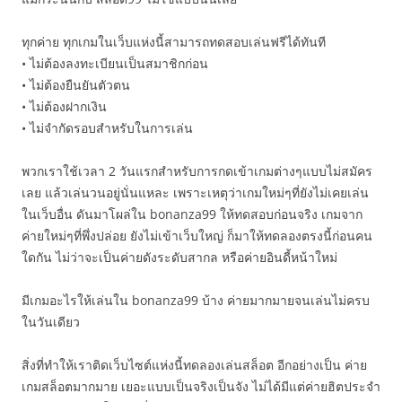
ทุกค่าย ทุกเกมในเว็บแห่งนี้สามารถทดสอบเล่นฟรีได้ทันที
• ไม่ต้องลงทะเบียนเป็นสมาชิกก่อน
• ไม่ต้องยืนยันตัวตน
• ไม่ต้องฝากเงิน
• ไม่จำกัดรอบสำหรับในการเล่น
พวกเราใช้เวลา 2 วันแรกสำหรับการกดเข้าเกมต่างๆแบบไม่สมัคร
เลย แล้วเล่นวนอยู่นั่นแหละ เพราะเหตุว่าเกมใหม่ๆที่ยังไม่เคยเล่น
ในเว็บอื่น ดันมาโผล่ใน bonanza99 ให้ทดสอบก่อนจริง เกมจาก
ค่ายใหม่ๆที่พึ่งปล่อย ยังไม่เข้าเว็บใหญ่ ก็มาให้ทดลองตรงนี้ก่อนคน
ใดกัน ไม่ว่าจะเป็นค่ายดังระดับสากล หรือค่ายอินดี้หน้าใหม่
มีเกมอะไรให้เล่นใน bonanza99 บ้าง ค่ายมากมายจนเล่นไม่ครบ
ในวันเดียว
สิ่งที่ทำให้เราติดเว็บไซต์แห่งนี้ทดลองเล่นสล็อต อีกอย่างเป็น ค่าย
เกมสล็อตมากมาย เยอะแบบเป็นจริงเป็นจัง ไม่ได้มีแต่ค่ายฮิตประจำ