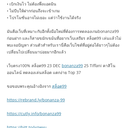
• เบิกเงินไว ไม่ต้องพึ่งแอดมิน
• ไม่บีบให้ฝากก่อนถึงจะเข้าเกม
• โปรโมชั่นอาจไม่เยอะ แต่ว่าใช้งานได้จริง
มันคือเว็บที่เหมาะกับอีกทั้งมือใหม่ที่ต้องการทดลองเกมbonanza99
ก่อนฝาก และก็สายขมักเขม้นที่อยากเว็บเสถียร สล็อต99 เล่นแล้วไม่
พบเจอปัญหา ส่วนตัวสำหรับเรานี่คือเว็บไซต์ที่อยู่ต่อได้ยาวๆไม่ต้อง
เปลี่ยนไปเปลี่ยนมาบ่อยมากอีกแล้ว
เว็บตรง100% สล็อต99 23 DEC
bonanza99
25 Tiffani คาสิโน
ออนไลน์ ทดลองเล่นสล็อต แตกง่าย Top 37
ขอขอบพระคุณอ้างอิงจาก
สล็อต99
https://rebrand.ly/bonanza-99
https://cutly.info/bonanza99
https://bitt.to/iyzwvu