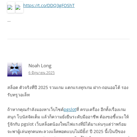
https://t.co/DDQ3gFOShT
…
Noah Long
6 มิถุนายน 2025
สล็อต ตัวจริงที่ปี 2025 รวมเกม แตกแรงทุกเกม ฝาก-ถอนออโต้ รอง
รับทรูวอเล็ท
ถ้าหากคุณกำลังมองหาเว็บไซต์
pgslot
ที่ ครบเครื่อง อีกทั้งเรื่องเกม
สนุก โบนัสจัดเต็ม แล้วก็ความยั่งยืนระดับมืออาชีพ ต้องขอชี้แนะให้
รู้จักกับ pgslot เว็บสล็อตน้องใหม่ไฟแรงที่มิได้มาเล่นๆแต่ว่าพร้อม
จะพาผู้เล่นทุกคนทะลวงแจ็คพอตแบบไม่มียั้ง! ปี 2025 นี้เป็นปีของ