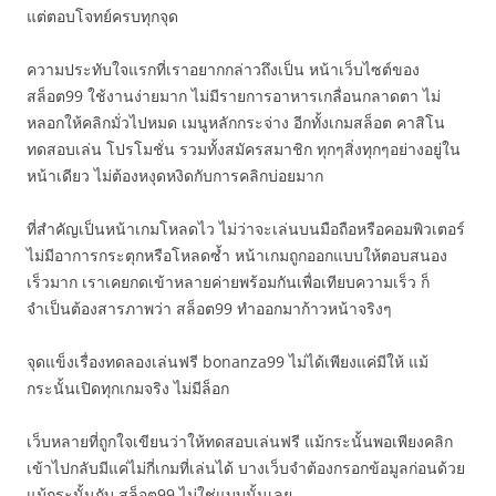
แต่ตอบโจทย์ครบทุกจุด
ความประทับใจแรกที่เราอยากกล่าวถึงเป็น หน้าเว็บไซต์ของ
สล็อต99 ใช้งานง่ายมาก ไม่มีรายการอาหารเกลื่อนกลาดตา ไม่
หลอกให้คลิกมั่วไปหมด เมนูหลักกระจ่าง อีกทั้งเกมสล็อต คาสิโน
ทดสอบเล่น โปรโมชั่น รวมทั้งสมัครสมาชิก ทุกๆสิ่งทุกๆอย่างอยู่ใน
หน้าเดียว ไม่ต้องหงุดหงิดกับการคลิกบ่อยมาก
ที่สำคัญเป็นหน้าเกมโหลดไว ไม่ว่าจะเล่นบนมือถือหรือคอมพิวเตอร์
ไม่มีอาการกระตุกหรือโหลดซ้ำ หน้าเกมถูกออกแบบให้ตอบสนอง
เร็วมาก เราเคยกดเข้าหลายค่ายพร้อมกันเพื่อเทียบความเร็ว ก็
จำเป็นต้องสารภาพว่า สล็อต99 ทำออกมาก้าวหน้าจริงๆ
จุดแข็งเรื่องทดลองเล่นฟรี bonanza99 ไม่ได้เพียงแค่มีให้ แม้
กระนั้นเปิดทุกเกมจริง ไม่มีล็อก
เว็บหลายที่ถูกใจเขียนว่าให้ทดสอบเล่นฟรี แม้กระนั้นพอเพียงคลิก
เข้าไปกลับมีแค่ไม่กี่เกมที่เล่นได้ บางเว็บจำต้องกรอกข้อมูลก่อนด้วย
แม้กระนั้นกับ สล็อต99 ไม่ใช่แบบนั้นเลย