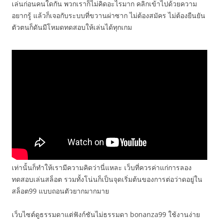
เล่นก่อนคนใดกัน พวกเราก็ไม่คิดอะไรมาก คลิกเข้าไปด้วยความ
อยากรู้ แล้วก็เจอกับระบบที่ขวานผ่าซาก ไม่ต้องสมัคร ไม่ต้องยืนยัน
ตัวตนก็ดันมีโหมดทดสอบให้เล่นได้ทุกเกม
เท่านั้นก็ทำให้เรามีความคิดว่านี่แหละ เว็บที่ควรค่าแก่การลอง
ทดสอบเล่นสล็อต รวมทั้งโน่นก็เป็นจุดเริ่มต้นของการต่อว่าดอยู่ใน
สล็อต99 แบบถอนตัวยากมากมาย
เว็บไซต์ดูธรรมดาแต่ฟังก์ชันไม่ธรรมดา bonanza99 ใช้งานง่าย