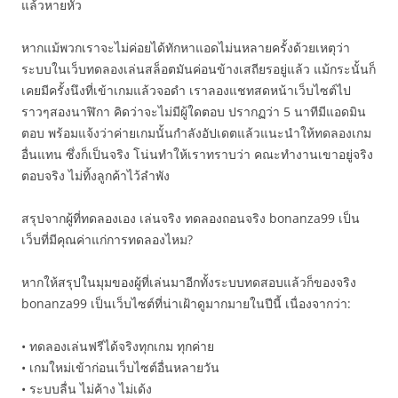
แล้วหายหัว
หากแม้พวกเราจะไม่ค่อยได้ทักหาแอดไม่นหลายครั้งด้วยเหตุว่า
ระบบในเว็บทดลองเล่นสล็อตมันค่อนข้างเสถียรอยู่แล้ว แม้กระนั้นก็
เคยมีครั้งนึงที่เข้าเกมแล้วจอดำ เราลองแชทสดหน้าเว็บไซต์ไป
ราวๆสองนาฬิกา คิดว่าจะไม่มีผู้ใดตอบ ปรากฏว่า 5 นาทีมีแอดมิน
ตอบ พร้อมแจ้งว่าค่ายเกมนั้นกำลังอัปเดตแล้วแนะนำให้ทดลองเกม
อื่นแทน ซึ่งก็เป็นจริง โน่นทำให้เราทราบว่า คณะทำงานเขาอยู่จริง
ตอบจริง ไม่ทิ้งลูกค้าไว้ลำพัง
สรุปจากผู้ที่ทดลองเอง เล่นจริง ทดลองถอนจริง bonanza99 เป็น
เว็บที่มีคุณค่าแก่การทดลองไหม?
หากให้สรุปในมุมของผู้ที่เล่นมาอีกทั้งระบบทดสอบแล้วก็ของจริง
bonanza99 เป็นเว็บไซต์ที่น่าเฝ้าดูมากมายในปีนี้ เนื่องจากว่า:
• ทดลองเล่นฟรีได้จริงทุกเกม ทุกค่าย
• เกมใหม่เข้าก่อนเว็บไซต์อื่นหลายวัน
• ระบบลื่น ไม่ค้าง ไม่เด้ง