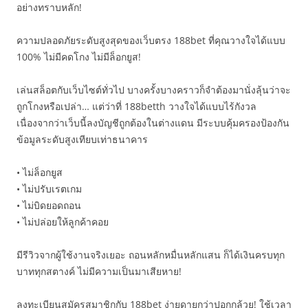
อย่างทราบหลัก!
ความปลอดภัยระดับสูงสุดของเว็บตรง 188bet ที่คุณวางใจได้แบบ
100% ไม่มีคดโกง ไม่มีล็อกยูส!
เล่นสล็อตกับเว็บไซต์ทั่วไป บางครั้งบางคราวก็จำต้องมานั่งลุ้นว่าจะ
ถูกโกงหรือเปล่า… แต่ว่าที่ 188betth วางใจได้แบบไร้กังวล
เนื่องจากว่าเว็บนี้ลงบัญชีถูกต้องในต่างแดน มีระบบคุ้มครองป้องกัน
ข้อมูลระดับสูงเทียบเท่าธนาคาร
• ไม่ล็อกยูส
• ไม่ปรับเรตเกม
• ไม่บิดยอดถอน
• ไม่ปล่อยให้ลูกค้าคอย
มีรีวิวจากผู้ใช้งานจริงเยอะ ถอนหลักหมื่นหลักแสน ก็ได้เงินครบทุก
บาททุกสตางค์ ไม่มีความเป็นมาเสียหาย!
ลงทะเบียนสมัครสมาชิกกับ 188bet ง่ายดายกว่าปอกกล้วย! ใช้เวลา