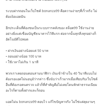
ระบบฝากถอนในเว็บไซต์ bonanza99 คือความง่ายๆที่เร็วจริง ไม่
ต้องง้อแอดมิน
อีกประเด็นที่ต้องชมเป็นระบบการคลังของ สล็อต99 ใช้งานง่าย
อย่างยิ่งแค่เชื่อมบัญชีธนาคารไว้ทีแรก ต่อจากนั้นทุกสิ่งทุกอย่างก็
อัตโนมัติไปหมด
• ฝากเงินอย่างน้อยแค่ 50 บาท
• ถอนอย่างน้อย 100 บาท
• ใช้เวลาไม่เกิน 1 นาที
พวกเราเคยถอนตอนสามนาฬิกา เงินเข้าข้างใน 40 วินาทีแบบไม่
ต้องรอแอดไม่นอนุมัว่ากล่าว ซึ่งนับว่าเร็วมากเมื่อเทียบกับเว็บไซต์
อื่นที่ต้องรอคนตรวจ แล้วก็ที่สำคัญคือไม่เคยโดนหักค่าธรรมเนียม
อะไรก็ตามทั้งฝากและก็ถอน
แอดไม่น bonanza99 ตอบไว แก้ไขปัญหาจริง ไม่ใช่แค่คุยงามๆ