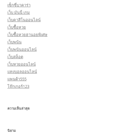
เซ็กซี่บาคาร่า
เว็บ มันนี่ เกม
เว็บคาสิโนออนไลน์
เว็บซื้อหวย
เว็บซื้อหวยฮานอยพิเศษ
เว็บพนัน
เว็บพนันออนไลน์
เว็บสล็อต
เว็บหวยออนไลน์
แทงบอลออนไลน์
แพนด้า555
โจ๊กเกอร์123
ความเห็นล่าสุด
นิยาม