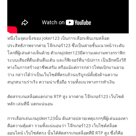
หนึ่งในจุดแข็งของ joker123 เป็นการเลือกเฟ้นเกมสล็อต
ประสิทธิภาพจากค่าย โจ๊กเกอร์123 ซึ่งเป็นค่ายชั้นแนวหน้าระดับ
โลกที่ผู้เล่นต่างเห็นด้วย ตัวเกมjoker123มีความงดงามทางกราฟิก
ระบบเสียงที่ตื่นเต้นตื่นเต้น และก็ฟีเจอร์ที่นานัปการ เป็นอีกหนึ่งวิถี
ทางในการสร้างอาชีพเสริม หรือแม้แต่การกล่าวโทษเบิกบานยาม
ว่าง กล่าวได้ว่าเป็นเว็บไซต์ที่ครบถ้วนบริบูรณ์ทั้งยังด้านความ
สนุกสนานร่าเริง ความน่าเชื่อถือ รวมทั้งแนวทางการทำเงิน
คัดสรรเกมสล็อตแตกง่าย RTP สูง จากค่าย โจ๊กเกอร์123 เว็บไซต์
หลัก เล่นที่นี่ แตกแน่นอน
การเลือกเล่นเกมjoker123นั้น ต้นสายปลายเหตุแรกๆที่ผู้เล่นมองหา
คือความคุ้มค่า รวมทั้งแน่นอนว่า โจ๊กเกอร์123 เว็บไซต์สล็อต
ออนไลน์ เว็บไซต์ตรง นั้นได้คัดสรรเกมสล็อตที่มี RTP สูง ซึ่งก็คือ