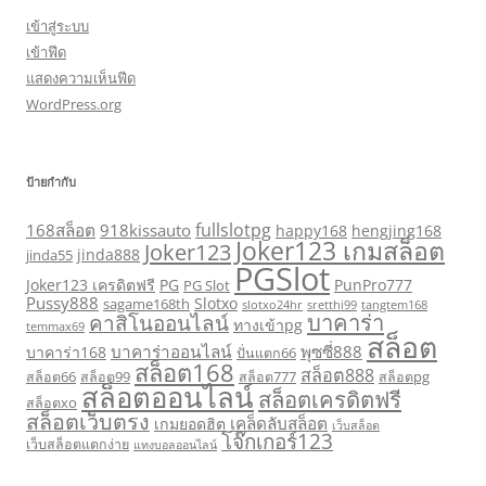
เข้าสู่ระบบ
เข้าฟีด
แสดงความเห็นฟีด
WordPress.org
ป้ายกำกับ
fullslotpg
168สล็อต
918kissauto
happy168
hengjing168
Joker123 เกมสล็อต
Joker123
jinda888
jinda55
PGSlot
Joker123 เครดิตฟรี
PG
PunPro777
PG Slot
Pussy888
Slotxo
sagame168th
slotxo24hr
sretthi99
tangtem168
บาคาร่า
คาสิโนออนไลน์
ทางเข้าpg
temmax69
สล็อต
บาคาร่าออนไลน์
พุซซี่888
บาคาร่า168
ปั่นแตก66
สล็อต168
สล็อต888
สล็อต66
สล็อต99
สล็อต777
สล็อตpg
สล็อตออนไลน์
สล็อตเครดิตฟรี
สล็อตxo
สล็อตเว็บตรง
เคล็ดลับสล็อต
เกมยอดฮิต
เว็บสล็อต
โจ๊กเกอร์123
เว็บสล็อตแตกง่าย
แทงบอลออนไลน์