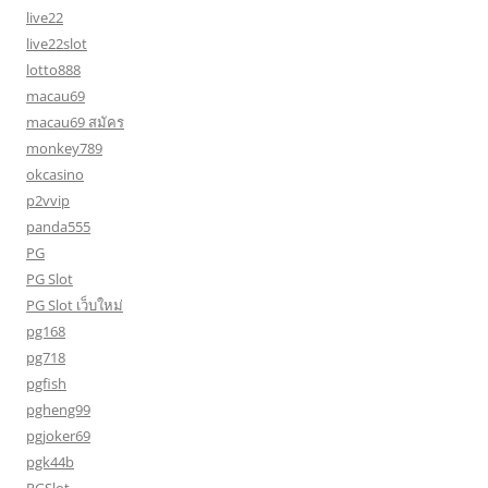
live22
live22slot
lotto888
macau69
macau69 สมัคร
monkey789
okcasino
p2vvip
panda555
PG
PG Slot
PG Slot เว็บใหม่
pg168
pg718
pgfish
pgheng99
pgjoker69
pgk44b