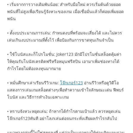
• เริ่มจากการวางเดิมพันน้อย: สำหรับมือใหม่ ควรเริ่มต้นด้วยยอด
พนันที่ไม่สูงเพื่อเรียนรู้จังหวะของเกม เมื่อเชื่อมั่นแล้วก็ค่อยเพิ่มยอด
พนัน
• ตั้งงบประมาณการเล่น: กำหนดงบที่พร้อมจะเสี่ยงได้ และไม่ควร
เล่นเกินงบประมาณที่ตั้งไว้ เพื่อป้องกันการขาดทุนเกินจำเป็น
• ใช้โบนัสและก็โปรโมชั่น: Joker123 มักมีโปรโมชั่นสล็อตคุ้มค่า
ให้คุณรับโบนัสเครดิตฟรีหรือหมุนฟรีสปิน เอามาเพิ่มช่องทางได้
กำไรโดยไม่ต้องลงทุนมากมาย
• หมั่นศึกษาเล่าเรียนรีวิวเกม:
โจ๊กเกอร์123
อ่านรีวิวหรือดูวิดีโอ
แสดงการเล่นเกมสล็อตต่างๆเพื่อทำความเข้าใจลักษณะเด่น ฟีพบร์
โบนัส และวิธีการทำเงินเฉพาะเกม
• ทราบจังหวะหยุดเล่น: ถ้าหากได้กำไรตามเป้าแล้ว ควรหยุดเล่น
โจ๊กเกอร์123ทันที อย่าโลภเล่นต่อจนกระทั่งเสียผลกำไรกลับไป
แนวทางกลุ่มนี้ไม่ใช่สูตรคงที่ แต่ว่าเป็นแถวทางให้ท่านคิดแผนรวม