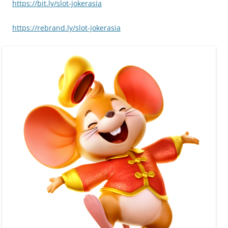
https://bit.ly/slot-jokerasia
https://rebrand.ly/slot-jokerasia