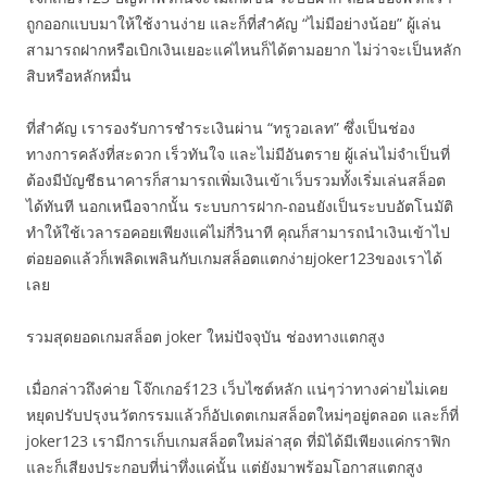
ถูกออกแบบมาให้ใช้งานง่าย และก็ที่สำคัญ “ไม่มีอย่างน้อย” ผู้เล่น
สามารถฝากหรือเบิกเงินเยอะแค่ไหนก็ได้ตามอยาก ไม่ว่าจะเป็นหลัก
สิบหรือหลักหมื่น
ที่สำคัญ เรารองรับการชำระเงินผ่าน “ทรูวอเลท” ซึ่งเป็นช่อง
ทางการคลังที่สะดวก เร็วทันใจ และไม่มีอันตราย ผู้เล่นไม่จำเป็นที่
ต้องมีบัญชีธนาคารก็สามารถเพิ่มเงินเข้าเว็บรวมทั้งเริ่มเล่นสล็อต
ได้ทันที นอกเหนือจากนั้น ระบบการฝาก-ถอนยังเป็นระบบอัตโนมัติ
ทำให้ใช้เวลารอคอยเพียงแค่ไม่กี่วินาที คุณก็สามารถนำเงินเข้าไป
ต่อยอดแล้วก็เพลิดเพลินกับเกมสล็อตแตกง่ายjoker123ของเราได้
เลย
รวมสุดยอดเกมสล็อต joker ใหม่ปัจจุบัน ช่องทางแตกสูง
เมื่อกล่าวถึงค่าย โจ๊กเกอร์123 เว็บไซต์หลัก แน่ๆว่าทางค่ายไม่เคย
หยุดปรับปรุงนวัตกรรมแล้วก็อัปเดตเกมสล็อตใหม่ๆอยู่ตลอด และก็ที่
joker123 เรามีการเก็บเกมสล็อตใหม่ล่าสุด ที่มิได้มีเพียงแค่กราฟิก
และก็เสียงประกอบที่น่าทึ่งแค่นั้น แต่ยังมาพร้อมโอกาสแตกสูง