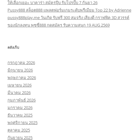
ให้เลือกเยอะ บาคาร่า สมัครปุ๊บ รับโปรปั๊บ 7 กันยา 26
Pussy888 สล็อต888 แพลตฟอร์มเกมระดับพรีเมียม Top 22 by Adrienne
pussy888play.me วันเกิด รับฟรี 300 สมจริง เสียงดี กราฟฟิค 3D สวรรค์
ของนักลงทุน พุซซี่888 กดสมัคร รับความสนุก 19 AUG 2569
คลังเก็บ
กรกฎาคม 2026
มิถุนายน 2026
พฤษภาคม 2026
เมษายน 2026
มีนาคม 2026
กุมภาพันธ์ 2026
มกราคม 2026
ธันวาคม 2025
พฤศจิกายน 2025
ตุลาคม 2025
กันยายน 2025