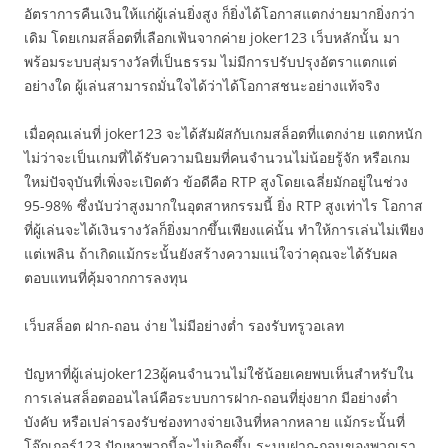
อัตราการคืนเงินให้แก่ผู้เล่นยิ่งสูง ก็ยิ่งได้โอกาสแตกง่ายมากยิ่งกว่า
เดิม โดยเกมสล็อตที่เลือกเฟ้นจากค่าย joker123 เว็บหลักนั้น มา
พร้อมระบบสุ่มรางวัลที่เป็นธรรม ไม่มีการปรับปรุงอัตราแตกแต่
อย่างใด ผู้เล่นสามารถมั่นใจได้ว่าได้โอกาสชนะอย่างแท้จริง
เมื่อคุณเล่นที่ joker123 จะได้สัมผัสกับเกมสล็อตที่แตกง่าย แตกหนัก
ไม่ว่าจะเป็นเกมที่ได้รับความนิยมที่คนจำนวนไม่น้อยรู้จัก หรือเกม
ใหม่ปัจจุบันที่เพิ่งจะเปิดตัว ข้อดีคือ RTP สูงโดยเฉลี่ยมักอยู่ในช่วง
95-98% ซึ่งนับว่าสูงมากในอุตสาหกรรมนี้ ยิ่ง RTP สูงเท่าไร โอกาส
ที่ผู้เล่นจะได้เงินรางวัลก็ยิ่งมากขึ้นเพียงแค่นั้น ทำให้การเล่นไม่เพียง
แต่เพลิน ถ้าเกิดแม้กระนั้นยังสร้างความแน่ใจว่าคุณจะได้รับผล
ตอบแทนที่คุ้มจากการลงทุน
เว็บสล็อต ฝาก-ถอน ง่าย ไม่มีอย่างต่ำ รองรับทรูวอเลท
ปัญหาที่ผู้เล่นjoker123ผู้คนจำนวนไม่ใช้น้อยเคยพบเห็นสำหรับใน
การเล่นสล็อตออนไลน์คือระบบการฝาก-ถอนที่ยุ่งยาก มีอย่างต่ำ
บังคับ หรือเปล่ารองรับช่องทางจ่ายเงินที่หลากหลาย แม้กระนั้นที่
โจ๊กเกอร์123 ปัญหาพวกนี้จะไม่เกิดขึ้น ระบบฝาก-ถอนของพวกเรา