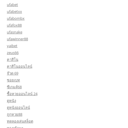
ufabet
ufabetxx
ufabombx
ufafox88
ufasnake
ufawinner88
yaibet
zeus66
คาสิโน
คาสิโนออนไลน์
จ๊วด 69
ซอยเบท
ซีเกมส์68
ซื้อหวยออนไลน์ 24
ดูหนัง
ดูหนังออนไลน์
ถูกหวย88
ทดลองเล่นสล็อต