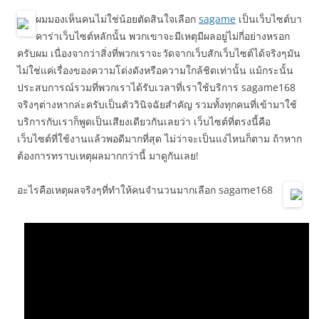
ผมมองเห็นคนไม่ใช่น้อยตัดสินใจเลือก
sagame
เป็นเว็บไซต์บา
คาร่าเว็บไซต์หลักนั้น พวกเขาจะมีเหตุมีผลอยู่ไม่กี่อย่างหรอก
ครับผม เนื่องจากว่าสิ่งที่พวกเราจะวัดจากเว็บสักเว็บไซต์ได้จริงๆมัน
ไม่ใช่แค่เรื่องของความโด่งดังหรือความใกล้ชิดเท่านั้น แม้กระนั้น
ประสบการณ์รวมที่พวกเราได้รับเวลาที่เราใช้บริการ sagame168
จริงๆต่างหากล่ะครับเป็นตัววินิจฉัยสำคัญ รวมทั้งทุกคนที่เข้ามาใช้
บริการกับเราก็พูดเป็นเสียงเดียวกันเลยว่า เว็บไซต์ที่ตรงนี้คือ
เว็บไซต์ที่ใช้งานแล้วพอดีมากที่สุด ไม่ว่าจะเป็นแง่ไหนก็ตาม ถ้าหาก
ต้องการทราบเหตุผลมากกว่านี้ มาดูกันเลย!
อะไรคือเหตุผลจริงๆที่ทำให้คนจำนวนมากเลือก sagame168