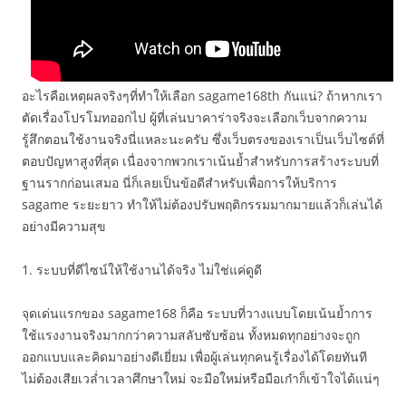
อะไรคือเหตุผลจริงๆที่ทำให้เลือก sagame168th กันแน่? ถ้าหากเรา
ตัดเรื่องโปรโมทออกไป ผู้ที่เล่นบาคาร่าจริงจะเลือกเว็บจากความ
รู้สึกตอนใช้งานจริงนี่แหละนะครับ ซึ่งเว็บตรงของเราเป็นเว็บไซต์ที่
ตอบปัญหาสูงที่สุด เนื่องจากพวกเราเน้นย้ำสำหรับการสร้างระบบที่
ฐานรากก่อนเสมอ นี่ก็เลยเป็นข้อดีสำหรับเพื่อการให้บริการ
sagame ระยะยาว ทำให้ไม่ต้องปรับพฤติกรรมมากมายแล้วก็เล่นได้
อย่างมีความสุข
1. ระบบที่ดีไซน์ให้ใช้งานได้จริง ไม่ใช่แค่ดูดี
จุดเด่นแรกของ sagame168 ก็คือ ระบบที่วางแบบโดยเน้นย้ำการ
ใช้แรงงานจริงมากกว่าความสลับซับซ้อน ทั้งหมดทุกอย่างจะถูก
ออกแบบและคิดมาอย่างดีเยี่ยม เพื่อผู้เล่นทุกคนรู้เรื่องได้โดยทันที
ไม่ต้องเสียเวล่ำเวลาศึกษาใหม่ จะมือใหม่หรือมือเก๋าก็เข้าใจได้แน่ๆ