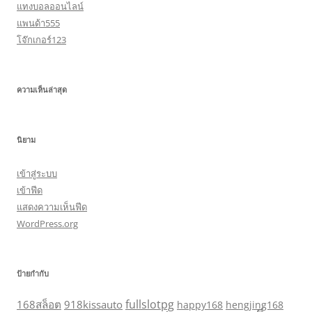
แทงบอลออนไลน์
แพนด้า555
โจ๊กเกอร์123
ความเห็นล่าสุด
นิยาม
เข้าสู่ระบบ
เข้าฟีด
แสดงความเห็นฟีด
WordPress.org
ป้ายกำกับ
fullslotpg
168สล็อต
918kissauto
happy168
hengjing168