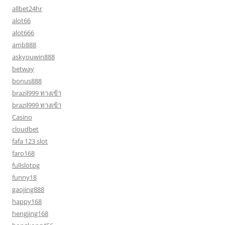
allbet24hr
alot66
alot666
amb888
askyouwin888
betway
bonus888
brazil999 ทางเข้า
brazil999 ทางเข้า
Casino
cloudbet
fafa 123 slot
faro168
fullslotpg
funny18
gaojing888
happy168
hengjing168