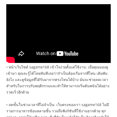
• หน้าเว็บไซต์ sagame168 เข้าใจง่ายตั้งแต่ใช้งาน: เมื่อคุณมองดู
เข้ามา คุณจะรู้ได้โดยทันทีเลยว่าจำเป็นต้องเริ่มจากที่ไหน เดิมพัน
ยังไง และดูข้อมูลที่ได้รับมาจากตรงไหนได้บ้าง มันจะช่วยลดเวลา
สำหรับในการปรับพฤติกรรมและทำให้สามารถเริ่มต้นพนันได้อย่าง
รวดเร็วอีกด้วย
• ลดขั้นในช่วงเวลาที่ไม่จำเป็น: เว็บตรงของเรา sagame168 ไม่มี
รายการอาหารซ้อนหลายชั้น รวมถึงฟังก์ชันที่ใช้งานยากด้วย ทุก