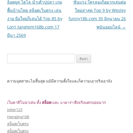
เรื่อง
ล็อคยูส ไฮโล น้ำเต้าปูปลา เกม
ชั่นแรง ใครลองก็อยากเล่นต่อ
พื้นบ้านไทย สล็อตเว็บตรง เล่น
ใหม่ล่าสุด Top 9 by Wesley
ง่าย มือใหม่ก็เล่นได้ Top 85 by
funny18b.com 30 มิถุนายน 26
Lorri tangtem168b.com 17
พนันออนไลน์
→
มีนา 2569
ค้นหา
สำหรับ:
ความอุตสาหะไม่สิ้นสุด แม้มีความตั้งใจและก็ความเอาจริงเอาจัง
เว็บคาสิโนน่าเล่น ทั้ง
สล็อต
และ
บาคาร่า
ตึงจริงแตกบ่อยมาก
joker123
Hengjing168
สล็อตเว็บตรง
สล็อตเว็บตรง