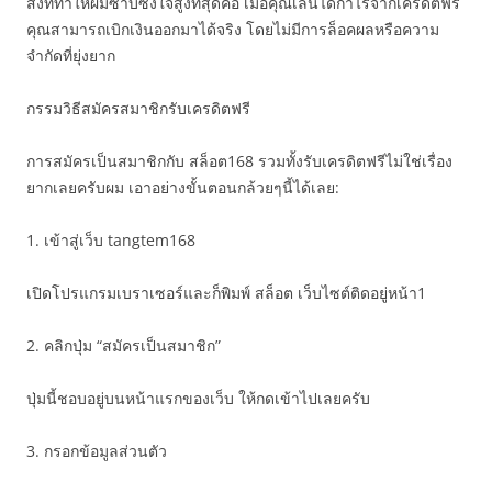
สิ่งที่ทำให้ผมซาบซึ้งใจสูงที่สุดคือ เมื่อคุณเล่นได้กำไรจากเครดิตฟรี
คุณสามารถเบิกเงินออกมาได้จริง โดยไม่มีการล็อคผลหรือความ
จำกัดที่ยุ่งยาก
กรรมวิธีสมัครสมาชิกรับเครดิตฟรี
การสมัครเป็นสมาชิกกับ สล็อต168 รวมทั้งรับเครดิตฟรีไม่ใช่เรื่อง
ยากเลยครับผม เอาอย่างขั้นตอนกล้วยๆนี้ได้เลย:
1. เข้าสู่เว็บ tangtem168
เปิดโปรแกรมเบราเซอร์และก็พิมพ์ สล็อต เว็บไซต์ติดอยู่หน้า1
2. คลิกปุ่ม “สมัครเป็นสมาชิก”
ปุ่มนี้ชอบอยู่บนหน้าแรกของเว็บ ให้กดเข้าไปเลยครับ
3. กรอกข้อมูลส่วนตัว