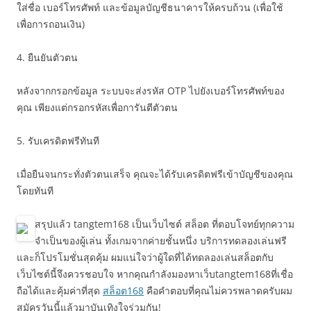
ใส่ชื่อ เบอร์โทรศัพท์ และข้อมูลบัญชีธนาคารให้ครบถ้วน (เพื่อใช้
เพื่อการถอนเงิน)
4. ยืนยันตัวตน
หลังจากกรอกข้อมูล ระบบจะส่งรหัส OTP ไปยังเบอร์โทรศัพท์ของ
คุณ เพียงแต่กรอกรหัสเพื่อการันตีตัวตน
5. รับเครดิตฟรีทันที
เมื่อยืนจนกระทั่งตัวตนเสร็จ คุณจะได้รับเครดิตฟรีเข้าบัญชีของคุณ
โดยทันที
สรุปแล้ว tangtem168 เป็นเว็บไซต์ สล็อต ที่ตอบโจทย์ทุกความ
จำเป็นของผู้เล่น ทั้งเกมจากค่ายชั้นหนึ่ง บริการทดลองเล่นฟรี
และก็โปรโมชั่นสุดคุ้ม ผมแน่ใจว่าผู้ใดที่ได้ทดลองเล่นสล็อตกับ
เว็บไซต์นี้จึงควรชอบใจ หากคุณกำลังมองหาเว็บtangtem168ที่เชื่อ
ถือได้และคุ้มค่าที่สุด
สล็อต168
คือคำตอบที่คุณไม่ควรพลาดครับผม
สมัครวันนี้แล้วมาบันเทิงใจร่วมกัน!