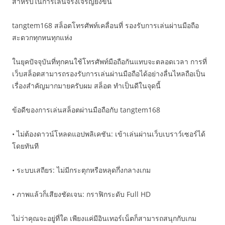
สำหรับในการเล่นจริงเจริญยิ่งขึ้น
tangtem168 สล็อตโทรศัพท์เคลื่อนที่ รองรับการเล่นผ่านมือถือ
สะดวกทุกหนทุกแห่ง
ในยุคปัจจุบันที่ทุกคนใช้โทรศัพท์มือถือกันแทบจะตลอดเวลา การที่
เว็บสล็อตสามารถรองรับการเล่นผ่านมือถือได้อย่างลื่นไหลถือเป็น
เรื่องสำคัญมากมายครับผม สล็อต ทำเป็นดีในจุดนี้
ข้อดีของการเล่นสล็อตผ่านมือถือกับ tangtem168
• ไม่ต้องดาวน์โหลดแอปพลิเคชัน: เข้าเล่นผ่านเว็บเบราว์เซอร์ได้
โดยทันที
• ระบบเสถียร: ไม่มีกระตุกหรือหลุดกึ่งกลางเกม
• ภาพแล้วก็เสียงชัดเจน: กราฟิกระดับ Full HD
ไม่ว่าคุณจะอยู่ที่ใด เพียงแค่มีอินเทอร์เน็ตก็สามารถสนุกกับเกม