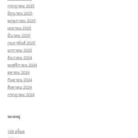
กรกฎาคม 2025
มิถุนายน 2025
พฤษภาคม 2025
เมษายน 2025
มีนาคม 2025
กุมภาพันธ์ 2025
มกราคม 2025
ธันวาคม 2024
พฤศจิกายน 2024
ตุลาคม 2024
กันยายน 2024
สิงหาคม 2024
กรกฎาคม 2024
หมวดหมู่
168 สล็อต