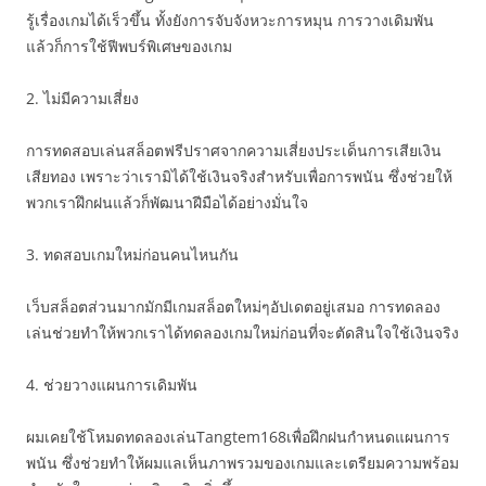
รู้เรื่องเกมได้เร็วขึ้น ทั้งยังการจับจังหวะการหมุน การวางเดิมพัน
แล้วก็การใช้ฟีพบร์พิเศษของเกม
2. ไม่มีความเสี่ยง
การทดสอบเล่นสล็อตฟรีปราศจากความเสี่ยงประเด็นการเสียเงิน
เสียทอง เพราะว่าเรามิได้ใช้เงินจริงสำหรับเพื่อการพนัน ซึ่งช่วยให้
พวกเราฝึกฝนแล้วก็พัฒนาฝีมือได้อย่างมั่นใจ
3. ทดสอบเกมใหม่ก่อนคนไหนกัน
เว็บสล็อตส่วนมากมักมีเกมสล็อตใหม่ๆอัปเดตอยู่เสมอ การทดลอง
เล่นช่วยทำให้พวกเราได้ทดลองเกมใหม่ก่อนที่จะตัดสินใจใช้เงินจริง
4. ช่วยวางแผนการเดิมพัน
ผมเคยใช้โหมดทดลองเล่นTangtem168เพื่อฝึกฝนกำหนดแผนการ
พนัน ซึ่งช่วยทำให้ผมแลเห็นภาพรวมของเกมและเตรียมความพร้อม