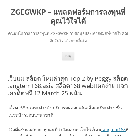
ZGEGWKP – แพลตฟอร์มการลงทุนที่
คุณไว้ใจได้
ค้นพบโอกาสการลงทุนที่ ZGEGWKP กับข้อมูลและเครื่องมือที่ช่วยให้คุณ
ตัดสินใจได้อย่างมั่นใจ
ข้าม
เมนู
ไป
ยัง
เนื้อหา
เว็บแม่ สล็อต ใหม่ล่าสุด Top 2 by Peggy สล็อต
tangtem168.asia สล็อต168 webแตกง่าย แจก
เครดิตฟรี 12 March 25 พนัน
สล็อต168 รวมทุกค่ายดัง บริการทดสอบเล่นสล็อตฟรีทุกค่าย ชั้น
แนวหน้าระดับนานาชาติ
สวัสดีครับผมสหายๆทุกคนที่กำลังมองหาเว็บไซต์เล่น
tangtem168
ที่