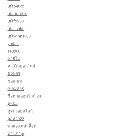
ufabetxx
ufabombx
ufafox88
ufasnake
ufawinner88
yaibet
zeus66
คาสิโน
คาสิโนออนไลน์
จ๊วด 69
ซอยเบท
ซีเกมส์68
ซื้อหวยออนไลน์ 24
ดูหนัง
ดูหนังออนไลน์
ถูกหวย88
ทดลองเล่นสล็อต
ทางเข้าpg