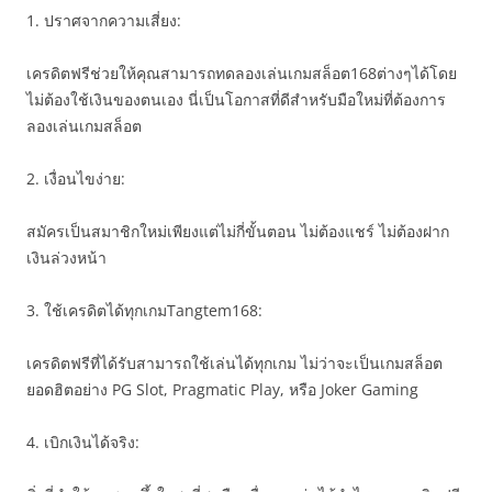
1. ปราศจากความเสี่ยง:
เครดิตฟรีช่วยให้คุณสามารถทดลองเล่นเกมสล็อต168ต่างๆได้โดย
ไม่ต้องใช้เงินของตนเอง นี่เป็นโอกาสที่ดีสำหรับมือใหม่ที่ต้องการ
ลองเล่นเกมสล็อต
2. เงื่อนไขง่าย:
สมัครเป็นสมาชิกใหม่เพียงแต่ไม่กี่ขั้นตอน ไม่ต้องแชร์ ไม่ต้องฝาก
เงินล่วงหน้า
3. ใช้เครดิตได้ทุกเกมTangtem168:
เครดิตฟรีที่ได้รับสามารถใช้เล่นได้ทุกเกม ไม่ว่าจะเป็นเกมสล็อต
ยอดฮิตอย่าง PG Slot, Pragmatic Play, หรือ Joker Gaming
4. เบิกเงินได้จริง: