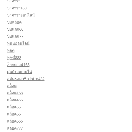
บาคาร่า
บาคาร่า168
บาคาร่าออนไลน์
ปั่นสล็อต
ปั่นแตก66
ปั่นแตก77
พนันออนไลน์
พอต
พุซซี่888
ล็อกดาวน์168
ศูนย์รวมเกมไพ่
สมัครสมาชิก lotto432
สล็อต
สล็อต168
สล็อต456
สล็อต55
สล็อต66
สล็อต666
สล็อต777