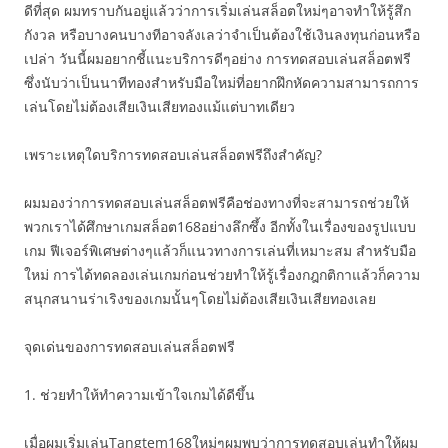
ดีที่สุด ผมทราบกันอยู่แล้วว่าการเริ่มเล่นสล็อตใหม่ๆอาจทำให้รู้สึก
กังวล หรือบางคนบางทีอาจลังเลว่าจำเป็นต้องใช้เงินลงทุนก่อนหรือ
เปล่า วันนี้ผมอยากชี้แนะบริการดีๆอย่าง การทดสอบเล่นสล็อตฟรี
ซึ่งนับว่าเป็นนาทีทองสำหรับมือใหม่ที่อยากฝึกหัดความสามารถการ
เล่นโดยไม่ต้องเสียเงินเสียทองแม้แต่บาทเดียว
เพราะเหตุใดบริการทดสอบเล่นสล็อตฟรีถึงสำคัญ?
ผมมองว่าการทดสอบเล่นสล็อตฟรีคือช่องทางที่จะสามารถช่วยให้
พวกเราได้ศึกษาเกมสล็อต168อย่างลึกซึ้ง อีกทั้งในเรื่องของรูปแบบ
เกม ฟีเจอร์พิเศษต่างๆแล้วก็แนวทางการเล่นที่เหมาะสม สำหรับมือ
ใหม่ การได้ทดลองเล่นเกมก่อนช่วยทำให้รู้เรื่องกฎกติกาแล้วก็ความ
สนุกสนานร่าเริงของเกมนั้นๆโดยไม่ต้องเสียเงินเสียทองเลย
จุดเด่นของการทดสอบเล่นสล็อตฟรี
1. ช่วยทำให้ทำความเข้าใจเกมได้ดีขึ้น
เมื่อผมเริ่มเล่นTangtem168ใหม่ๆผมพบว่าการทดสอบเล่นทำให้ผม