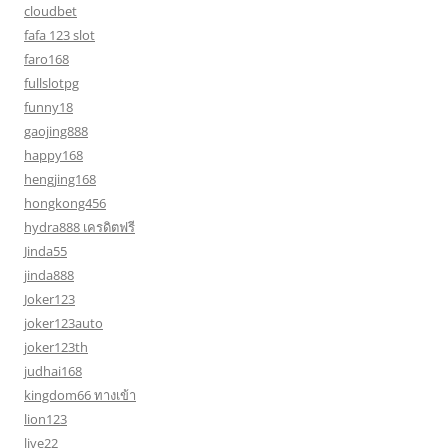
cloudbet
fafa 123 slot
faro168
fullslotpg
funny18
gaojing888
happy168
hengjing168
hongkong456
hydra888 เครดิตฟรี
Jinda55
jinda888
Joker123
joker123auto
joker123th
judhai168
kingdom66 ทางเข้า
lion123
live22