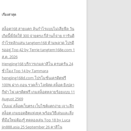
เรื่องล่าสุด
สล็อต168 สายแตก ลุ้นกำไรแบบไม่เสียฟีล วัน
เกิดนี้พี่จัดให้ 300 จ่ายตรง กี่ล้านก็จ่าย การันตี
กำไรหลักแสน tangtem168 ห้ามพลาด โปรดี
รออยู่ Top 42 by Terrie tangtem168e.com 1
ส.ค. 2026
Hengjing168 บริการเกมคาสิโน ครบครัน 24
ชั่วโมง Top 14 by Tammara
hengjing168d.com โปรโมชั่นเครดิตฟรี
100% ฝาก-ถอน รวดเร็ว ไลฟ์สด สล็อต ยิงปลา
กีฬา ไพ่ เครดิตฟรี เกมสล็อตหลายร้อยแบบ 11
August 2569
เว็บแม่ สล็อตเว็บตรง เว็บไซต์แตกง่าย เจาะลึก
สล็อต เกมยอดฮิตแห่งยุค พร้อมวิธีเล่นและสิ่ง
ที่มือใหม่ต้องรู้ ทดลองเล่น Top 18 by Luca
jin888.asia 25 September 26 คาสิโน