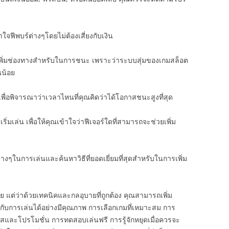
าใจฟีพบร์ต่างๆโดยไม่ต้องเสี่ยงกับเงิน
จเพิ่มช่องทางสำหรับในการชนะ เพราะว่าระบบสุ่มของเกมสล็อต
นน้อย
่อพิจารณาว่าเวลาไหนที่คุณคิดว่าได้โอกาสชนะสูงที่สุด
ริ่มเล่น เพื่อให้คุณเข้าใจว่าฟีเจอร์ใดที่สามารถจะช่วยเพิ่ม
ๆในการเล่นและค้นหาวิธีที่ยอดเยี่ยมที่สุดสำหรับในการเพิ่ม
าย แต่ว่าด้วยเทคนิคและกลอุบายที่ถูกต้อง คุณสามารถเพิ่ม
ับการเล่นได้อย่างมีคุณภาพ การเลือกเกมที่เหมาะสม การ
ัสและโปรโมชั่น การทดสอบเล่นฟรี การรู้จักหยุดเมื่อควรจะ