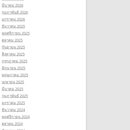
มีนาคม 2026
กุมภาพันธ์ 2026
มกราคม 2026
ธันวาคม 2025
พฤศจิกายน 2025
ตุลาคม 2025
กันยายน 2025
สิงหาคม 2025
กรกฎาคม 2025
มิถุนายน 2025
พฤษภาคม 2025
เมษายน 2025
มีนาคม 2025
กุมภาพันธ์ 2025
มกราคม 2025
ธันวาคม 2024
พฤศจิกายน 2024
ตุลาคม 2024