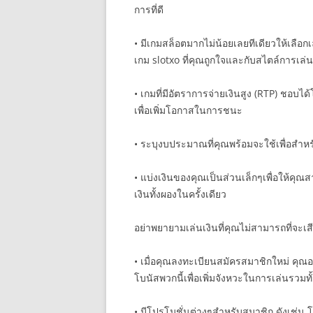
การที่ดี
• มีเกมสล็อตมากไม่น้อยเลยทีเดียวให้เล
เกม slotxo ที่คุณถูกใจและกับสไตล์การเล
• เกมที่มีอัตราการจ่ายเงินสูง (RTP) ชอบได
เพื่อเพิ่มโอกาสในการชนะ
• ระบุงบประมาณที่คุณพร้อมจะใช้เพื่อสำห
• แบ่งเงินของคุณเป็นส่วนเล็กๆเพื่อให้ค
เงินทั้งผองในครั้งเดียว
อย่าพยายามเล่นเงินที่คุณไม่สามารถที่จะเสีย
• เมื่อคุณลงทะเบียนสมัครสมาชิกใหม่ คุณอา
โบนัสพวกนี้เพื่อเพิ่มจังหวะในการเล่นรวมท
• มีโปรโมชั่นต่างๆสำหรับสมาชิก ดังเช่น