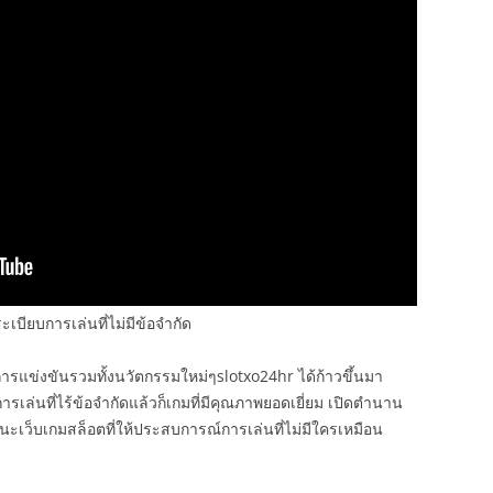
เบียบการเล่นที่ไม่มีข้อจำกัด
รแข่งขันรวมทั้งนวัตกรรมใหม่ๆslotxo24hr ได้ก้าวขึ้นมา
การเล่นที่ไร้ข้อจำกัดแล้วก็เกมที่มีคุณภาพยอดเยี่ยม เปิดตำนาน
นฐานะเว็บเกมสล็อตที่ให้ประสบการณ์การเล่นที่ไม่มีใครเหมือน