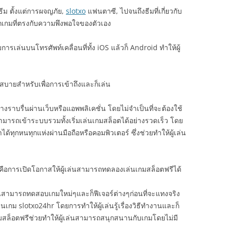
ธีม ตั้งแต่การผจญภัย,
slotxo
แฟนตาซี, ไปจนถึงธีมที่เกี่ยวกับ
อกเกมที่ตรงกับความพึงพอใจของตัวเอง
การเล่นบนโทรศัพท์เคลื่อนที่ทั้ง iOS แล้วก็ Android ทำให้ผู้
บายสำหรับเพื่อการเข้าถึงและก็เล่น
าบรื่นผ่านเว็บหรือแอพพลิเคชั่น โดยไม่จำเป็นที่จะต้องใช้
นสามารถเข้าระบบรวมทั้งเริ่มเล่นเกมสล็อตได้อย่างรวดเร็ว โดย
ทุกหนทุกแห่งผ่านมือถือหรือคอมพิวเตอร์ ซึ่งช่วยทำให้ผู้เล่น
 คือการเปิดโอกาสให้ผู้เล่นสามารถทดลองเล่นเกมสล็อตฟรีได้
นสามารถทดสอบเกมใหม่ๆและก็ฟีเจอร์ต่างๆก่อนที่จะแทงจริง
นเกม slotxo24hr โดยการทำให้ผู้เล่นรู้เรื่องวิธีทำงานและก็
ล็อตฟรีช่วยทำให้ผู้เล่นสามารถสนุกสนานกับเกมโดยไม่มี