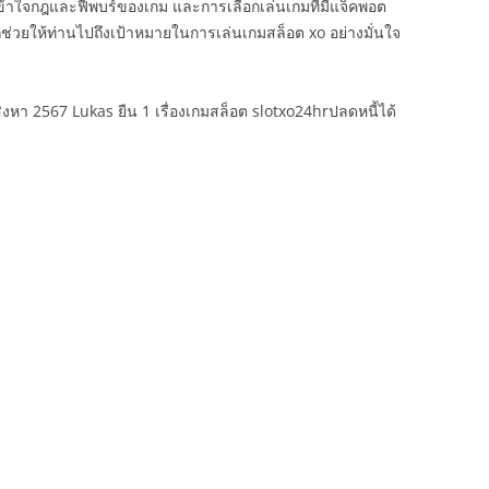
ข้าใจกฎและฟีพบร์ของเกม และการเลือกเล่นเกมที่มีแจ็คพอต
ถช่วยให้ท่านไปถึงเป้าหมายในการเล่นเกมสล็อต xo อย่างมั่นใจ
 สิงหา 2567 Lukas ยืน 1 เรื่องเกมสล็อต slotxo24hrปลดหนี้ได้