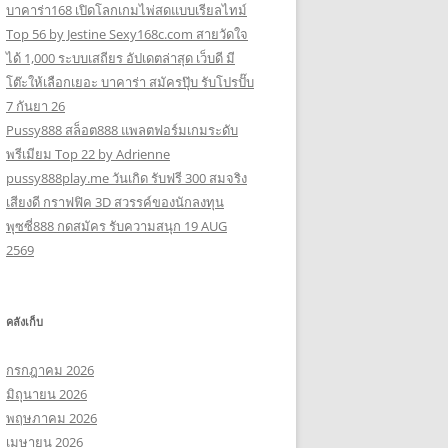
บาคาร่า168 เปิดโลกเกมไพ่สดแบบเรียลไทม์
Top 56 by Jestine Sexy168c.com สายวัดใจ
ได้ 1,000 ระบบเสถียร อัปเดตล่าสุด เว็บดี มี
โต๊ะให้เลือกเยอะ บาคาร่า สมัครปุ๊บ รับโปรปั๊บ
7 กันยา 26
Pussy888 สล็อต888 แพลตฟอร์มเกมระดับ
พรีเมียม Top 22 by Adrienne
pussy888play.me วันเกิด รับฟรี 300 สมจริง
เสียงดี กราฟฟิค 3D สวรรค์ของนักลงทุน
พุซซี่888 กดสมัคร รับความสนุก 19 AUG
2569
คลังเก็บ
กรกฎาคม 2026
มิถุนายน 2026
พฤษภาคม 2026
เมษายน 2026