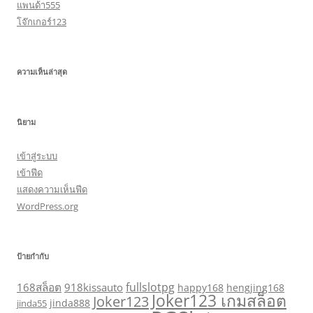
แพนด้า555
โจ๊กเกอร์123
ความเห็นล่าสุด
นิยาม
เข้าสู่ระบบ
เข้าฟีด
แสดงความเห็นฟีด
WordPress.org
ป้ายกำกับ
fullslotpg
168สล็อต
918kissauto
happy168
hengjing168
Joker123 เกมสล็อต
Joker123
jinda888
jinda55