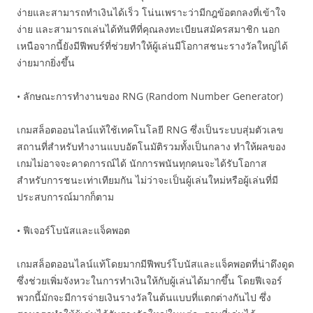
ง่ายและสามารถทำเงินได้เร็ว โน่นเพราะว่ามีกฎข้อตกลงที่เข้าใจ
ง่าย และสามารถเล่นได้ทันทีที่คุณลงทะเบียนสมัครสมาชิก นอก
เหนือจากนี้ยังมีฟีพบร์ที่ช่วยทำให้ผู้เล่นมีโอกาสชนะรางวัลใหญ่ได้
ง่ายมากยิ่งขึ้น
• ลักษณะการทำงานของ RNG (Random Number Generator)
เกมสล็อตออนไลน์แท้ใช้เทคโนโลยี RNG ซึ่งเป็นระบบสุ่มตัวเลข
สถานที่สำหรับทำงานแบบอัตโนมัติรวมทั้งเป็นกลาง ทำให้ผลของ
เกมไม่อาจจะคาดการณ์ได้ นักการพนันทุกคนจะได้รับโอกาส
สำหรับการชนะเท่าเทียมกัน ไม่ว่าจะเป็นผู้เล่นใหม่หรือผู้เล่นที่มี
ประสบการณ์มากก็ตาม
• ฟีเจอร์โบนัสและแจ็คพอต
เกมสล็อตออนไลน์แท้โดยมากมีฟีพบร์โบนัสและแจ็คพอตที่น่าดึงดูด
ซึ่งช่วยเพิ่มจังหวะในการทำเงินให้กับผู้เล่นได้มากขึ้น โดยฟีเจอร์
พวกนี้มักจะมีการจ่ายเงินรางวัลในต้นแบบที่แตกต่างกันไป ซึ่ง