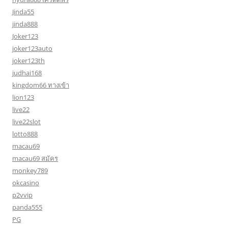
Jinda55
jinda888
Joker123
joker123auto
joker123th
judhai168
kingdom66 ทางเข้า
lion123
live22
live22slot
lotto888
macau69
macau69 สมัคร
monkey789
okcasino
p2vvip
panda555
PG