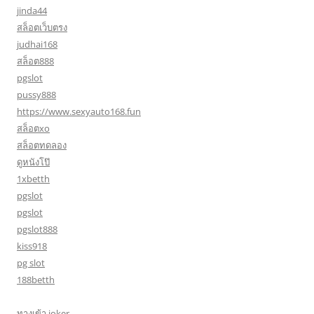
jinda44
สล็อตเว็บตรง
judhai168
สล็อต888
pgslot
pussy888
https://www.sexyauto168.fun
สล็อตxo
สล็อตทดลอง
ดูหนังโป๊
1xbetth
pgslot
pgslot
pgslot888
kiss918
pg slot
188betth
ทางเข้า joker