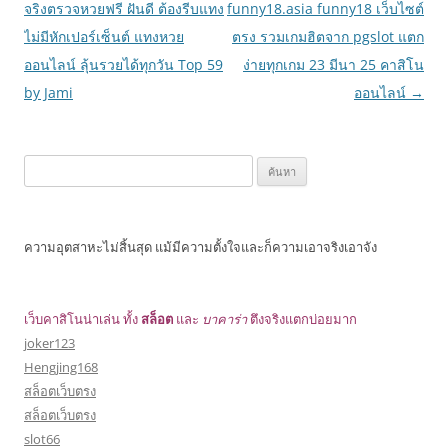
เรื่อง
จริงตรวจหวยฟรี ฝันดี ต้องรีบแทง
funny18.asia funny18 เว็บไซต์
ไม่มีหักเปอร์เซ็นต์ แทงหวย
ตรง รวมเกมฮิตจาก pgslot แตก
ออนไลน์ ลุ้นรวยได้ทุกวัน Top 59
ง่ายทุกเกม 23 มีนา 25 คาสิโน
by Jami
ออนไลน์
→
ค้นหา
สำหรับ:
ความอุตสาหะไม่สิ้นสุด แม้มีความตั้งใจและก็ความเอาจริงเอาจัง
เว็บคาสิโนน่าเล่น ทั้ง
สล็อต
และ
บาคาร่า
ตึงจริงแตกบ่อยมาก
joker123
Hengjing168
สล็อตเว็บตรง
สล็อตเว็บตรง
slot66