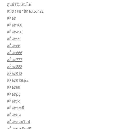
ศูนย์รวมเกมไพ่
สมัครสมาชิก lotto432
สล็อต
สล็อต168
สล็อต456
สล็อต55
สล็อต66
สล็อต666
สล็อต777
สล็อต888
สล็อต918
สล็อต918kiss
สล็อต99
สล็อตpg
สล็อตxo
สล็อตพุซซี่
สล็อตสด
สล็อตออนไลน์
สล็อตเครดิตฟรี