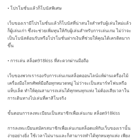
• โปรโมชั่นแล้วก็โบนัสพิเศษ
เว็บของเรามีโปรโมชั่นแล้วก็โบนัสที่น่าสนใจสำหรับผู้เล่นใหม่แล้ว
ก็ผู้เล่นเก่า ซึ่งจะช่วยเพิ่มทุนให้กับผู้เล่นสำหรับการเล่นเกม ไม่ว่าจะ
เป็นโบนัสต้อนรับหรือโปรโมชั่นฝากเงินที่ช่วยให้คุณได้เครดิตมาก
ขึ้น
• การเล่น สล็อต918kiss ที่สะดวกผ่านมือถือ
เว็บของพวกเรารองรับการเล่นเกมสล็อตออนไลน์แท้ผ่านเครื่องไม้
เครื่องมือโทรศัพท์มือถือทุกหมวดหมู่ ไม่ว่าจะเป็นสมาร์ทโฟนหรือ
แท็บเล็ต ทำให้คุณสามารถเล่นได้ทุกหนทุกแห่ง ไม่ต้องเสียเวลาใน
การเดินทางไปเล่นที่คาสิโนจริง
ขั้นตอนการลงทะเบียนเป็นสมาชิกเพื่อเล่นเกม สล็อต918kiss
การลงทะเบียนสมัครสมาชิกเพื่อเล่นเกมสล็อตแท้กับเว็บของเรานั้น
ง่ายอย่างยิ่ง ใช้เวลาไม่นานและก็สามารถทำได้ทุกหนทุกแห่ง เพียง