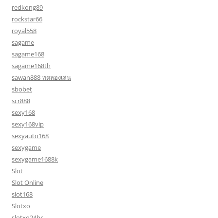
redkong89
rockstar66
royal558
sagame
sagame168
sagame168th
sawan888 ทดลองเล่น
sbobet
scr888
sexy168
sexy168vip
sexyauto168
sexygame
sexygame1688k
Slot
Slot Online
slot168
Slotxo
slotxo24hr