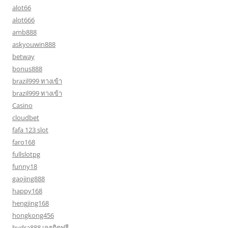
alot66
alot666
amb888
askyouwin888
betway
bonus888
brazil999 ทางเข้า
brazil999 ทางเข้า
Casino
cloudbet
fafa 123 slot
faro168
fullslotpg
funny18
gaojing888
happy168
hengjing168
hongkong456
hydra888 เครดิตฟรี