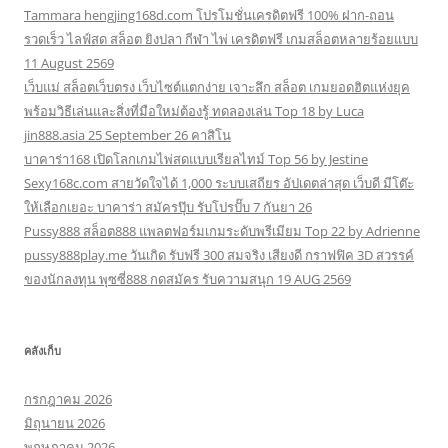
Tammara hengjing168d.com โปรโมชั่นเครดิตฟรี 100% ฝาก-ถอน
รวดเร็ว ไลฟ์สด สล็อต ยิงปลา กีฬา ไพ่ เครดิตฟรี เกมสล็อตหลายร้อยแบบ
11 August 2569
เว็บแม่ สล็อตเว็บตรง เว็บไซต์แตกง่าย เจาะลึก สล็อต เกมยอดฮิตแห่งยุค
พร้อมวิธีเล่นและสิ่งที่มือใหม่ต้องรู้ ทดลองเล่น Top 18 by Luca
jin888.asia 25 September 26 คาสิโน
บาคาร่า168 เปิดโลกเกมไพ่สดแบบเรียลไทม์ Top 56 by Jestine
Sexy168c.com สายวัดใจได้ 1,000 ระบบเสถียร อัปเดตล่าสุด เว็บดี มีโต๊ะ
ให้เลือกเยอะ บาคาร่า สมัครปุ๊บ รับโปรปั๊บ 7 กันยา 26
Pussy888 สล็อต888 แพลตฟอร์มเกมระดับพรีเมียม Top 22 by Adrienne
pussy888play.me วันเกิด รับฟรี 300 สมจริง เสียงดี กราฟฟิค 3D สวรรค์
ของนักลงทุน พุซซี่888 กดสมัคร รับความสนุก 19 AUG 2569
คลังเก็บ
กรกฎาคม 2026
มิถุนายน 2026
พฤษภาคม 2026