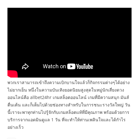
พวกเราสามารถเข้าถึงความเบิกบานใจแล้วก็กิจกรรมต่างๆได้อย่าง
ไม่ยากเย็น หนึ่งในความบันเทิงยอดนิยมสูงสุดในหมู่นักเสี่ยงดวง
ออนไลน์คือ allbet24hr เกมสล็อตออนไลน์ เกมที่มีความสนุก มันส์
ตื่นเต้น และก็เต็มไปด้วยช่องทางสำหรับในการชนะรางวัลใหญ่ วัน
นี้เราจะพาทุกท่านไปรู้จักกับเกมสล็อตแท้ที่มีคุณภาพ พร้อมด้วยการ
บริการจากแอดมินดูแล 1 วัน ที่จะทำให้ท่านเพลินใจและได้กำไร
อย่างเร็ว