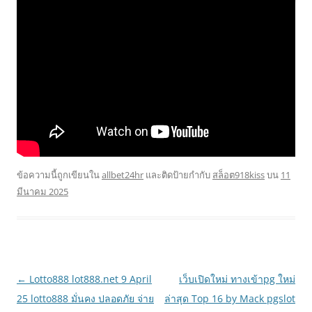
ข้อความนี้ถูกเขียนใน
allbet24hr
และติดป้ายกำกับ
สล็อต918kiss
บน
11
มีนาคม 2025
เมนู
←
Lotto888 lot888.net 9 April
เว็บเปิดใหม่ ทางเข้าpg ใหม่
นำทาง
25 lotto888 มั่นคง ปลอดภัย จ่าย
ล่าสุด Top 16 by Mack pgslot