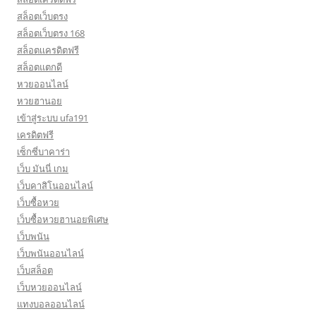
สล็อตเว็บตรง
สล็อตเว็บตรง 168
สล็อตเเครดิตฟรี
สล็อตแตกดี
หวยออนไลน์
หวยฮานอย
เข้าสู่ระบบ ufa191
เครดิตฟรี
เซ็กซี่บาคาร่า
เว็บ มันนี่ เกม
เว็บคาสิโนออนไลน์
เว็บซื้อหวย
เว็บซื้อหวยฮานอยพิเศษ
เว็บพนัน
เว็บพนันออนไลน์
เว็บสล็อต
เว็บหวยออนไลน์
แทงบอลออนไลน์