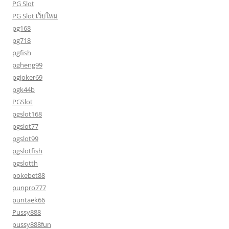
PG Slot
PG Slot เว็บใหม่
pg168
pg718
pgfish
pgheng99
pgjoker69
pgk44b
PGSlot
pgslot168
pgslot77
pgslot99
pgslotfish
pgslotth
pokebet88
punpro777
puntaek66
Pussy888
pussy888fun