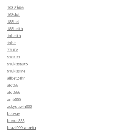
168 สล็อต
168slot
188bet
188betth
1xbetth
1xbit
77UFA
918Kiss
918kissauto
918kissme
allbet24hr
alot66
alot666
amb888
askyouwin888
betway
bonus888
brazil999 ทางเข้า