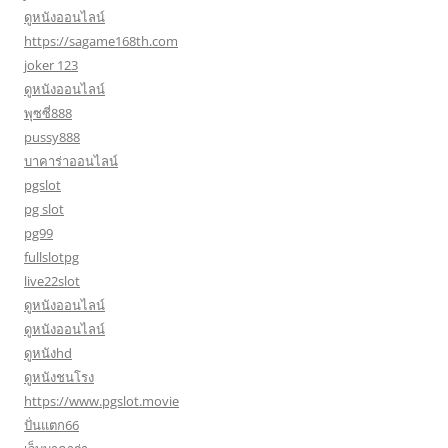
ดูหนังออนไลน์
https://sagame168th.com
joker 123
ดูหนังออนไลน์
พุซซี่888
pussy888
บาคาร่าออนไลน์
pgslot
pg slot
pg99
fullslotpg
live22slot
ดูหนังออนไลน์
ดูหนังออนไลน์
ดูหนังhd
ดูหนังชนโรง
https://www.pgslot.movie
ปั่นแตก66