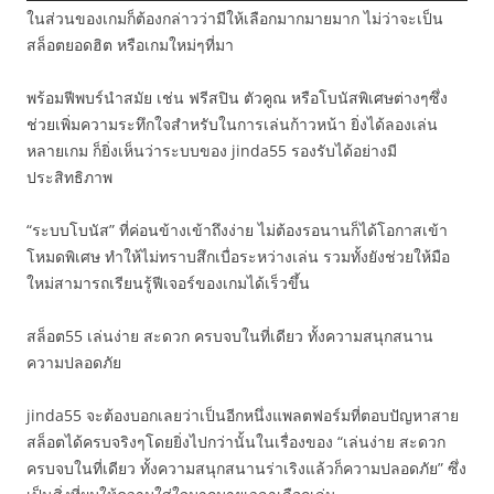
ในส่วนของเกมก็ต้องกล่าวว่ามีให้เลือกมากมายมาก ไม่ว่าจะเป็น
สล็อตยอดฮิต หรือเกมใหม่ๆที่มา
พร้อมฟีพบร์นำสมัย เช่น ฟรีสปิน ตัวคูณ หรือโบนัสพิเศษต่างๆซึ่ง
ช่วยเพิ่มความระทึกใจสำหรับในการเล่นก้าวหน้า ยิ่งได้ลองเล่น
หลายเกม ก็ยิ่งเห็นว่าระบบของ jinda55 รองรับได้อย่างมี
ประสิทธิภาพ
“ระบบโบนัส” ที่ค่อนข้างเข้าถึงง่าย ไม่ต้องรอนานก็ได้โอกาสเข้า
โหมดพิเศษ ทำให้ไม่ทราบสึกเบื่อระหว่างเล่น รวมทั้งยังช่วยให้มือ
ใหม่สามารถเรียนรู้ฟีเจอร์ของเกมได้เร็วขึ้น
สล็อต55 เล่นง่าย สะดวก ครบจบในที่เดียว ทั้งความสนุกสนาน
ความปลอดภัย
jinda55 จะต้องบอกเลยว่าเป็นอีกหนึ่งแพลตฟอร์มที่ตอบปัญหาสาย
สล็อตได้ครบจริงๆโดยยิ่งไปกว่านั้นในเรื่องของ “เล่นง่าย สะดวก
ครบจบในที่เดียว ทั้งความสนุกสนานร่าเริงแล้วก็ความปลอดภัย” ซึ่ง