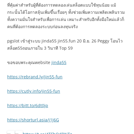
ที่คุ้มค่าสำหรับผู้ที่ต้องการทดลองเล่นสล็อตแบบใช้ทุนน้อย แม้
กระนั้นได้โอกาสลุ้นเพิ่มขึ้นเรื่อยๆ ทั้งช่วยเพิ่มความเพลิดเพลินรวม
ทั้งความมั่นใจสำหรับเพื่อการเล่น เหมาะสำหรับอีกทั้งมือใหม่แล้วก็
คนที่ต้องการทดลองระบบก่อนลงทุนจริง
pgslot เข้าสู่ระบบ jinda55 jin55.fun 20 มิ.ย. 26 Peggy โอนไว
สล็อต55ถอนภายใน 3 วินาที Top 59
ขอขอบพระคุณwebsite
jinda55
https://rebrand.ly/jin55-fun
https://cutly.info/jin55-fun
https://bitt.to/6dt0jp
https://shorturl.asia/j1J6G