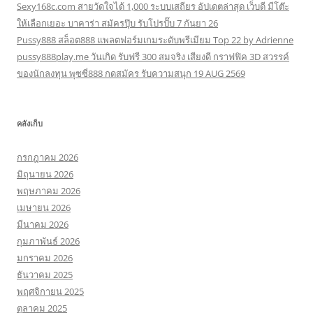
Sexy168c.com สายวัดใจได้ 1,000 ระบบเสถียร อัปเดตล่าสุด เว็บดี มีโต๊ะ
ให้เลือกเยอะ บาคาร่า สมัครปุ๊บ รับโปรปั๊บ 7 กันยา 26
Pussy888 สล็อต888 แพลตฟอร์มเกมระดับพรีเมียม Top 22 by Adrienne
pussy888play.me วันเกิด รับฟรี 300 สมจริง เสียงดี กราฟฟิค 3D สวรรค์
ของนักลงทุน พุซซี่888 กดสมัคร รับความสนุก 19 AUG 2569
คลังเก็บ
กรกฎาคม 2026
มิถุนายน 2026
พฤษภาคม 2026
เมษายน 2026
มีนาคม 2026
กุมภาพันธ์ 2026
มกราคม 2026
ธันวาคม 2025
พฤศจิกายน 2025
ตุลาคม 2025