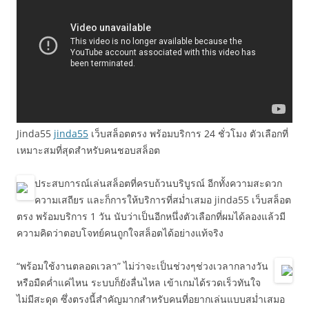
Jinda55
jinda55
เว็บสล็อตตรง พร้อมบริการ 24 ชั่วโมง ตัวเลือกที่
เหมาะสมที่สุดสำหรับคนชอบสล็อต
ประสบการณ์เล่นสล็อตที่ครบถ้วนบริบูรณ์ อีกทั้งความสะดวก
ความเสถียร และก็การให้บริการที่สม่ำเสมอ jinda55 เว็บสล็อต
ตรง พร้อมบริการ 1 วัน นับว่าเป็นอีกหนึ่งตัวเลือกที่ผมได้ลองแล้วมี
ความคิดว่าตอบโจทย์คนถูกใจสล็อตได้อย่างแท้จริง
“พร้อมใช้งานตลอดเวลา” ไม่ว่าจะเป็นช่วงๆช่วงเวลากลางวัน
หรือมืดค่ำแค่ไหน ระบบก็ยังลื่นไหล เข้าเกมได้รวดเร็วทันใจ
ไม่มีสะดุด ซึ่งตรงนี้สำคัญมากสำหรับคนที่อยากเล่นแบบสม่ำเสมอ