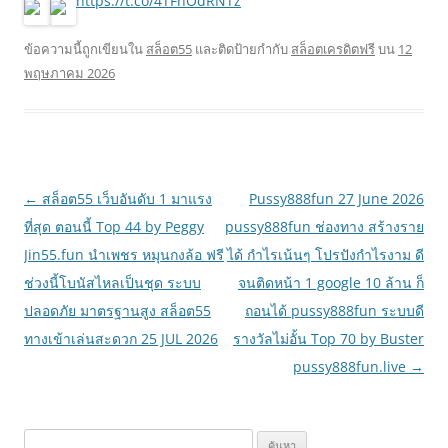
https://t.co/4TFhOdRNTz
ข้อความนี้ถูกเขียนใน
สล็อต55
และติดป้ายกำกับ
สล็อตเครดิตฟรี
บน
12
พฤษภาคม 2026
เมนู
←
สล็อต55 เว็บอันดับ 1 มาแรง
Pussy888fun 27 June 2026
นำทาง
ที่สุด ตอนนี้ Top 44 by Peggy
pussy888fun ช่องทาง สร้างราย
เรื่อง
Jin55.fun นำเพชร หมุนกงล้อ ฟรี
ได้ กำไรเน้นๆ โปรปังกำไรงาม ดี
ช่วงนี้โบนัสไหลเป็นชุด ระบบ
จนติดหน้า 1 google 10 ล้าน ก็
ปลอดภัย มาตรฐานสูง สล็อต55
ถอนได้ pussy888fun ระบบดี
ทางเข้าเล่นสะดวก 25 JUL 2026
รางวัลไม่อั้น Top 70 by Buster
pussy888fun.live
→
ค้นหา