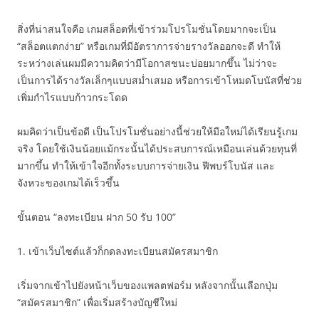
สิ่งที่น่าสนใจคือ เกมสล็อตที่เข้าร่วมโปรโมชั่นโดยมากจะเป็น
“สล็อตแตกง่าย” หรือเกมที่มีอัตราการจ่ายรางวัลออกจะดี ทำให้
ระหว่างเล่นผมมีความคิดว่ามีโอกาสชนะบ่อยมากขึ้น ไม่ว่าจะ
เป็นการได้รางวัลเล็กๆแบบสม่ำเสมอ หรือการเข้าโหมดโบนัสที่ช่วย
เพิ่มกำไรแบบก้าวกระโดด
ผมคิดว่าเป็นข้อดี เป็นโปรโมชั่นอย่างนี้ช่วยให้มือใหม่ได้เรียนรู้เกม
จริง โดยใช้เงินน้อยแม้กระนั้นได้ประสบการณ์เหมือนเล่นด้วยทุนที่
มากขึ้น ทำให้เข้าใจอีกทั้งระบบการจ่ายเงิน ฟีพบร์โบนัส และ
จังหวะของเกมได้เร็วขึ้น
ขั้นตอน “ลงทะเบียน ฝาก 50 รับ 100”
1. เข้าเว็บไซต์แล้วก็กดลงทะเบียนสมัครสมาชิก
เริ่มจากเข้าไปยังหน้าเว็บของแพลตฟอร์ม หลังจากนั้นเลือกปุ่ม
“สมัครสมาชิก” เพื่อเริ่มสร้างบัญชีใหม่