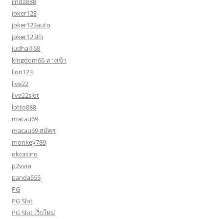
jinda888
Joker123
joker123auto
joker123th
judhai168
kingdom66 ทางเข้า
lion123
live22
live22slot
lotto888
macau69
macau69 สมัคร
monkey789
okcasino
p2vvip
panda555
PG
PG Slot
PG Slot เว็บใหม่