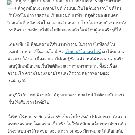
ในฐานะผู้ที่เล่นคาสิโนออนไลน์มาตั้งแต่ยุคแรกๆเราผ่านมา
แล้วดูเหมือนจะทุกเว็บไซต์ ทั้งแบบเว็บไซต์นอก เว็บไซต์ไทย
เว็บไซต์ไม่มีอารยธรรม เว็บแบรนด์ แต่ท้ายที่สุดก็วนลูปเดิมคือ
“ตอนต้นดี หลังๆเริ่มโกง ล็อกยูส ถอนยาก โปรไม่ตรงปก” จนกระทั่ง
เราคิดว่า บางทีอาจไม่มีเว็บป้อมอาจแล้วก็แฟร์กับผู้เล่นจริงๆก็ได้
แต่พอเพียงมีเพื่อนสถานที่สำหรับทำงานในวงการไอทีคาสิโน
แนะนำ เว็บคาสิโนออนไลน์ ชื่อ
เว็บคาสิโนออนไลน์
มาให้ทดลอง
ช่วงแรกก็ลังเล เนื่องจากว่าไม่เคยรู้ชื่อ แต่ว่าพอได้ทดลองเล่นจริง
กลับรู้สึกเหมือนพบเว็บไซต์ที่พวกเราตามหามานาน ทั้งยังเรื่อง
ความเร็ว ความโปร่งสบายใส และก็ความหลากหลายของ
เกมbng55
bng55 เว็บไซต์เดียวเล่นได้ทุกแนวครบทุกสไตล์ ไม่ต้องสลับหลาย
เว็บให้เสียเวลาอีกต่อไป
สิ่งที่ทำให้พวกเรายึด สล็อต55 เป็นเว็บไซต์หลักไปเลยหมายถึงความ
ครบวงจร แบบโดยความเป็นจริง ไม่ใช่แค่มีเกมสล็อตสองค่าย แล้ว
อ้างว่าเป็นคาสิโนครบวงจร แต่ว่า bng55 มีทุกหมวดให้เลือกสลับ