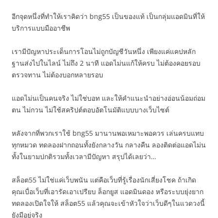
อีกจุดหนึ่งที่ทำให้เราคิดว่า bng55 เป็นของแท้ เป็นกลุ่มแอดมินที่ให้
บริการแบบมืออาชีพ
เรามีปัญหาประเด็นการโอนไม่ถูกบัญชีวันหนึ่ง เพียงแค่แคปหลัก
ฐานส่งไปในไลน์ ไม่ถึง 2 นาที แอดไม่นแก้ให้ครบ ไม่ต้องคอยรอบ
ตรวจทาน ไม่ต้องบอกหลายรอบ
แอดไม่นเป็นคนจริง ไม่ใช่บอท และให้คำแนะนำอย่างอ่อนน้อมถ่อม
ตน ไม่กวน ไม่ใช้สคริปต์ตอบอัตโนมัติแบบบางเว็บไซต์
หลังจากที่พวกเราใช้ bng55 มานานพอเหมาะพอควร เล่นครบแทบ
ทุกหมวด ทดลองฝากถอนทั้งยังกลางวัน กลางคืน ลองติดต่อแอดไม่น
ทั้งในยามปกติรวมทั้งเวลามีปัญหา สรุปได้เลยว่า…
สล็อต55 ไม่ใช่แค่เว็บพนัน แต่คือเว็บที่รู้เรื่องนักเสี่ยงโชค ถ้าเกิด
คุณเบื่อเว็บที่เอารัดเอาเปรียบ ล็อกยูส แอดมินดอง หรือระบบยุ่งยาก
ทดลองเปิดใจให้ สล็อต55 แล้วคุณจะเข้าหัวใจว่าเว็บดีๆในแวดวงนี้
ยังมีอยู่จริง