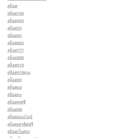
สล็อต
สล็อต168
สล็อต456
สล็อต55
สล็อต66
สล็อต666
สล็อต777
สล็อต888
สล็อต918
สล็อต918kiss
สล็อต99
สล็อตpg
สล็อตxo
สล็อตพุซซี่
สล็อตสด
สล็อตออนไลน์
สล็อตเครดิตฟรี
สล็อตเว็บตรง