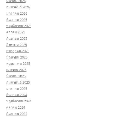
มีนาคม 2026
กุมภาพันธ์ 2026
มกราคม 2026
ธันวาคม 2025
พฤศจิกายน 2025
ตุลาคม 2025
กันยายน 2025
สิงหาคม 2025
กรกฎาคม 2025
มิถุนายน 2025
พฤษภาคม 2025
เมษายน 2025
มีนาคม 2025
กุมภาพันธ์ 2025
มกราคม 2025
ธันวาคม 2024
พฤศจิกายน 2024
ตุลาคม 2024
กันยายน 2024