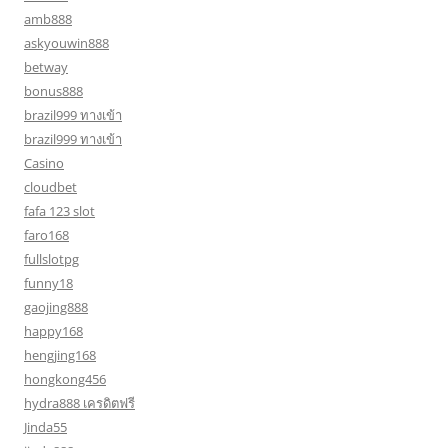
amb888
askyouwin888
betway
bonus888
brazil999 ทางเข้า
brazil999 ทางเข้า
Casino
cloudbet
fafa 123 slot
faro168
fullslotpg
funny18
gaojing888
happy168
hengjing168
hongkong456
hydra888 เครดิตฟรี
Jinda55