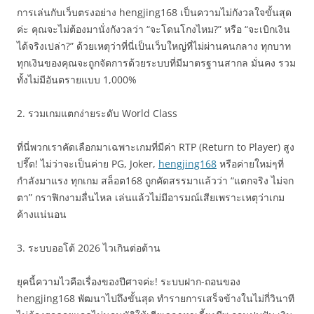
การเล่นกับเว็บตรงอย่าง hengjing168 เป็นความไม่กังวลใจขั้นสุด
ค่ะ คุณจะไม่ต้องมานั่งกังวลว่า “จะโดนโกงไหม?” หรือ “จะเบิกเงิน
ได้จริงเปล่า?” ด้วยเหตุว่าที่นี่เป็นเว็บใหญ่ที่ไม่ผ่านคนกลาง ทุกบาท
ทุกเงินของคุณจะถูกจัดการด้วยระบบที่มีมาตรฐานสากล มั่นคง รวม
ทั้งไม่มีอันตรายแบบ 1,000%
2. รวมเกมแตกง่ายระดับ World Class
ที่นี่พวกเราคัดเลือกมาเฉพาะเกมที่มีค่า RTP (Return to Player) สูง
ปรี๊ด! ไม่ว่าจะเป็นค่าย PG, Joker,
hengjing168
หรือค่ายใหม่ๆที่
กำลังมาแรง ทุกเกม สล็อต168 ถูกคัดสรรมาแล้วว่า “แตกจริง ไม่จก
ตา” กราฟิกงามลื่นไหล เล่นแล้วไม่มีอารมณ์เสียเพราะเหตุว่าเกม
ค้างแน่นอน
3. ระบบออโต้ 2026 ไวเกินต่อต้าน
ยุคนี้ความไวคือเรื่องของปีศาจค่ะ! ระบบฝาก-ถอนของ
hengjing168 พัฒนาไปถึงขั้นสุด ทำรายการเสร็จข้างในไม่กี่วินาที