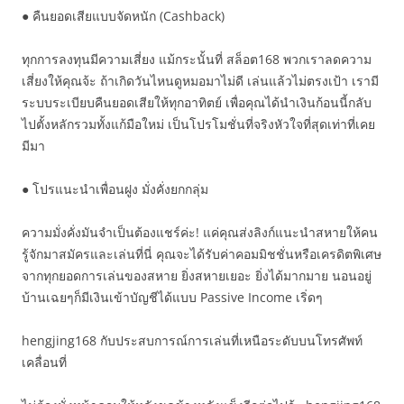
● คืนยอดเสียแบบจัดหนัก (Cashback)
ทุกการลงทุนมีความเสี่ยง แม้กระนั้นที่ สล็อต168 พวกเราลดความ
เสี่ยงให้คุณจ้ะ ถ้าเกิดวันไหนดูหมอมาไม่ดี เล่นแล้วไม่ตรงเป้า เรามี
ระบบระเบียบคืนยอดเสียให้ทุกอาทิตย์ เพื่อคุณได้นำเงินก้อนนี้กลับ
ไปตั้งหลักรวมทั้งแก้มือใหม่ เป็นโปรโมชั่นที่จริงหัวใจที่สุดเท่าที่เคย
มีมา
● โปรแนะนำเพื่อนฝูง มั่งคั่งยกกลุ่ม
ความมั่งคั่งมันจำเป็นต้องแชร์ค่ะ! แค่คุณส่งลิงก์แนะนำสหายให้คน
รู้จักมาสมัครและเล่นที่นี่ คุณจะได้รับค่าคอมมิชชั่นหรือเครดิตพิเศษ
จากทุกยอดการเล่นของสหาย ยิ่งสหายเยอะ ยิ่งได้มากมาย นอนอยู่
บ้านเฉยๆก็มีเงินเข้าบัญชีได้แบบ Passive Income เริ่ดๆ
hengjing168 กับประสบการณ์การเล่นที่เหนือระดับบนโทรศัพท์
เคลื่อนที่