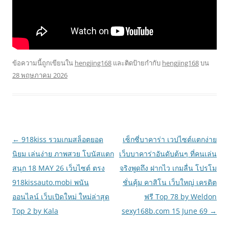
ข้อความนี้ถูกเขียนใน
hengjing168
และติดป้ายกำกับ
hengjing168
บน
28 พฤษภาคม 2026
เมนู
←
918kiss รวมเกมสล็อตยอด
เซ็กซี่บาคาร่า เวปไซต์แตกง่าย
นำทาง
นิยม เล่นง่าย ภาพสวย โบนัสแตก
เว็บบาคาร่าอันดับต้นๆ ที่คนเล่น
เรื่อง
สนุก 18 MAY 26 เว็บไซต์ ตรง
จริงพูดถึง ฝากไว เกมลื่น โปรโม
918kissauto.mobi พนัน
ชั่นคุ้ม คาสิโน เว็บใหญ่ เครดิต
ออนไลน์ เว็บเปิดใหม่ ใหม่ล่าสุด
ฟรี Top 78 by Weldon
Top 2 by Kala
sexy168b.com 15 June 69
→