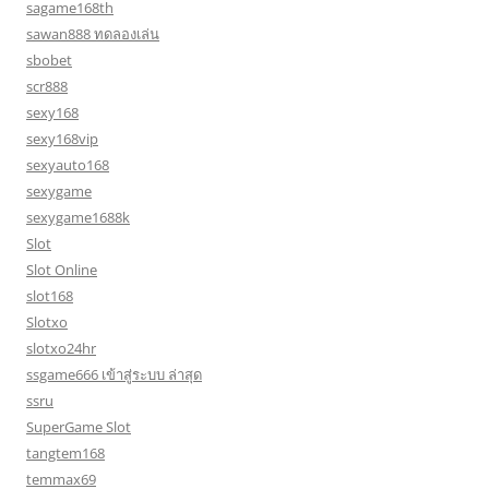
sagame168th
sawan888 ทดลองเล่น
sbobet
scr888
sexy168
sexy168vip
sexyauto168
sexygame
sexygame1688k
Slot
Slot Online
slot168
Slotxo
slotxo24hr
ssgame666 เข้าสู่ระบบ ล่าสุด
ssru
SuperGame Slot
tangtem168
temmax69