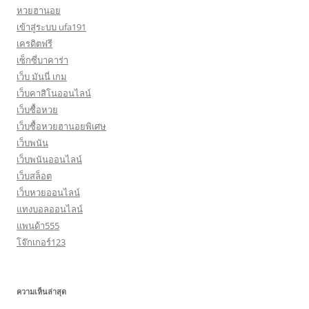
หวยฮานอย
เข้าสู่ระบบ ufa191
เครดิตฟรี
เซ็กซี่บาคาร่า
เว็บ มันนี่ เกม
เว็บคาสิโนออนไลน์
เว็บซื้อหวย
เว็บซื้อหวยฮานอยพิเศษ
เว็บพนัน
เว็บพนันออนไลน์
เว็บสล็อต
เว็บหวยออนไลน์
แทงบอลออนไลน์
แพนด้า555
โจ๊กเกอร์123
ความเห็นล่าสุด