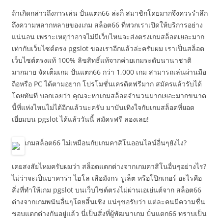
ถ้าเกิดกล่าวถึงการเล่น ปั่นแตก66 ล่ะก็ สมาชิกโดยมากจึงควรรำลึก
ถึงความหลากหลายของเกม สล็อต66 ที่พวกเราเปิดให้บริการอย่าง
แน่นอน เพราะเหตุว่าอาจไม่มีเว็บไหนจะส่งตรงเกมสล็อตเยอะมาก
เท่ากับเว็บไซต์ตรง pgslot ของเราอีกแล้วล่ะครับผม เราเป็นสล็อต
เว็บไซต์ตรงแท้ 100% ลิขสิทธิ์แท้จากค่ายเกมระดับนานาชาติ
มากมาย จัดเต็มเกม ปั่นแตก66 กว่า 1,000 เกม สามารถเล่นผ่านมือ
ถือหรือ PC ได้ตามอยาก โปรโมชั่นเครดิตฟรีมาก สมัครแล้วรับได้
โดยทันที บอกเลยว่า คุณจะหาเกมสล็อตจำนวนมากเยอะมากขนาด
นี้ที่แห่งไหนไม่ได้อีกแล้วนะครับ มาบันเทิงใจกับเกมสล็อตที่ยอด
เยี่ยมบน pgslot ได้แล้ววันนี้ สมัครฟรี ลองเลย!
เกมสล็อต66 ไม่เหมือนกับเกมคาสิโนออนไลน์อื่นๆยังไง?
เคยสงสัยไหมครับผมว่า สล็อตแตกต่างจากเกมคาสิโนอื่นๆอย่างไร?
ไม่ว่าจะเป็นบาคาร่า ไฮโล เสือมังกร รูเล็ต หรือโป๊กเกอร์ อะไรคือ
สิ่งที่ทำให้เกม pgslot บนเว็บไซต์ตรงไม่ผ่านเอเย่นต์จาก สล็อต66
ต่างจากเกมพนันอื่นๆโดยสิ้นเชิง แน่ๆขอรับว่า แต่ละคนมีความชื่น
ชอบแตกต่างกันอยู่แล้ว นี่เป็นสิ่งที่ผู้พัฒนาเกม ปั่นแตก66 ทราบเป็น