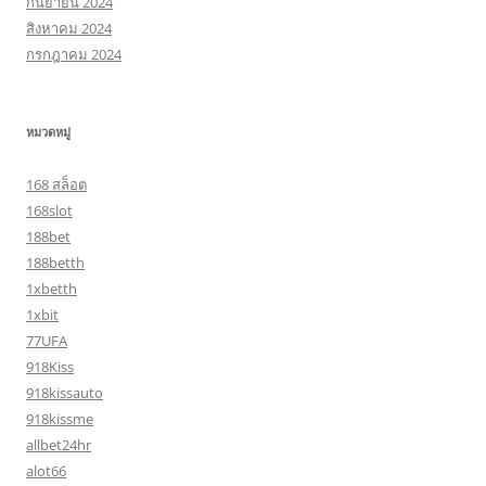
กันยายน 2024
สิงหาคม 2024
กรกฎาคม 2024
หมวดหมู่
168 สล็อต
168slot
188bet
188betth
1xbetth
1xbit
77UFA
918Kiss
918kissauto
918kissme
allbet24hr
alot66