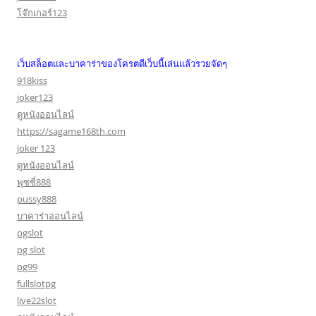
โจ๊กเกอร์123
เว็บสล็อตและบาคาร่าของโครตดีเว็บนี้เล่นแล้วรวยจัดๆ
918kiss
joker123
ดูหนังออนไลน์
https://sagame168th.com
joker 123
ดูหนังออนไลน์
พุซซี่888
pussy888
บาคาร่าออนไลน์
pgslot
pg slot
pg99
fullslotpg
live22slot