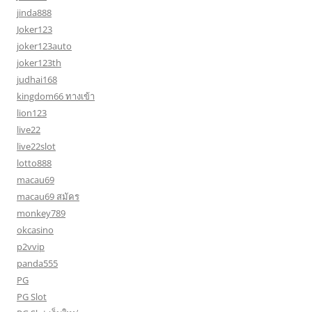
jinda888
Joker123
joker123auto
joker123th
judhai168
kingdom66 ทางเข้า
lion123
live22
live22slot
lotto888
macau69
macau69 สมัคร
monkey789
okcasino
p2vvip
panda555
PG
PG Slot