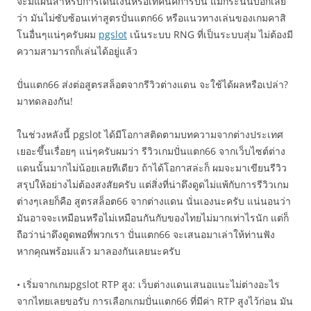
จะมีแผนสำหรับการเดินเงินหรือเทคนิคการปั่น แม้กระนั้นบอกเลย
ว่า มันไม่ซับซ้อนเท่าสูตรปั่นแตก66 หรือแนวทางเล่นของเกมคาสิ
โนอื่นๆแน่ๆครับผม
pgslot
เน้นระบบ RNG ที่เป็นระบบสุ่ม ไม่ต้องมี
ความสามารถก็เล่นได้อยู่แล้ว
ปั่นแตก66 ส่งต่อสูตรสล็อตจากรีวิวต่างแดน จะใช้ได้ผลหรือเปล่า?
มาทดลองกัน!
ในช่วงหลังนี้ pgslot ได้มีโอกาสติดตามบทความจากต่างประเทศ
เยอะขึ้นเรื่อยๆ แน่ๆครับผมว่า รีวิวเกมปั่นแตก66 จากเว็บไซต์ต่าง
แดนนั้นมากไม่น้อยเลยทีเดียว ถ้าได้โอกาสล่ะก็ ผมจะมาเขียนรีวิว
สรุปให้อย่างไม่ต้องสงสัยครับ แต่สิ่งที่น่าดึงดูดไม่แพ้กับการรีวิวเกม
ต่างๆเลยก็คือ สูตรสล็อต66 จากต่างแดน นั่นเองนะครับ แน่นอนว่า
มันอาจจะเหมือนหรือไม่เหมือนกันกับของไทยไม่มากเท่าไรนัก แต่ก็
ถือว่าน่าดึงดูดพอที่พวกเรา ปั่นแตก66 จะเสนอมาเล่าให้ท่านฟัง
หากคุณพร้อมแล้ว มาลองกันเลยนะครับ
• เริ่มจากเกมpgslot RTP สูง: เว็บต่างแดนเสนอแนะไม่ต่างอะไร
จากไทยเลยขอรับ การเลือกเกมปั่นแตก66 ที่มีค่า RTP สูงไว้ก่อน มัน