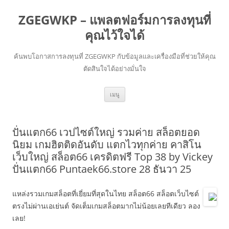
ZGEGWKP – แพลตฟอร์มการลงทุนที่
คุณไว้ใจได้
ค้นพบโอกาสการลงทุนที่ ZGEGWKP กับข้อมูลและเครื่องมือที่ช่วยให้คุณ
ตัดสินใจได้อย่างมั่นใจ
ข้าม
เมนู
ไป
ยัง
เนื้อหา
ปั่นแตก66 เวปไซต์ใหญ่ รวมค่าย สล็อตยอด
นิยม เกมฮิตติดอันดับ แตกไวทุกค่าย คาสิโน
เว็บใหญ่ สล็อต66 เครดิตฟรี Top 38 by Vickey
ปั่นแตก66 Puntaek66.store 28 ธันวา 25
แหล่งรวมเกมสล็อตที่เยี่ยมที่สุดในไทย สล็อต66 สล็อตเว็บไซต์
ตรงไม่ผ่านเอเย่นต์ จัดเต็มเกมสล็อตมากไม่น้อยเลยทีเดียว ลอง
เลย!