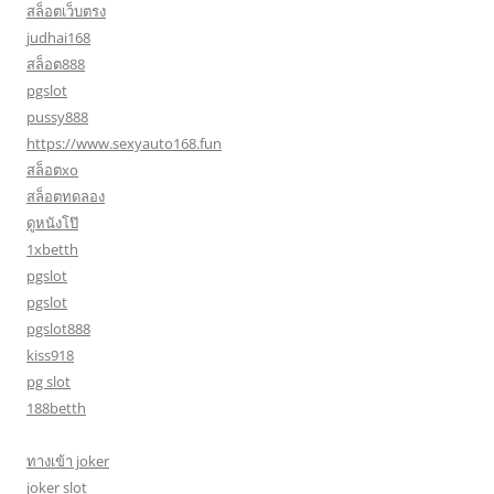
สล็อตเว็บตรง
judhai168
สล็อต888
pgslot
pussy888
https://www.sexyauto168.fun
สล็อตxo
สล็อตทดลอง
ดูหนังโป๊
1xbetth
pgslot
pgslot
pgslot888
kiss918
pg slot
188betth
ทางเข้า joker
joker slot