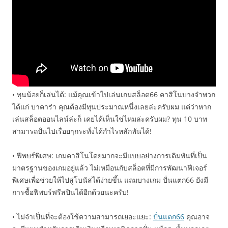
• ทุนน้อยก็เล่นได้: แม้คุณเข้าไปเล่นเกมสล็อต66 คาสิโนบางจำพวก
ได้แก่ บาคาร่า คุณต้องมีทุนประมาณหนึ่งเลยล่ะครับผม แต่ว่าหาก
เล่นสล็อตออนไลน์ล่ะก็ เคยได้เห็นใช่ไหมล่ะครับผม? ทุน 10 บาท
สามารถปั่นไปเรื่อยๆกระทั่งได้กำไรหลักพันได้!
• ฟีพบร์พิเศษ: เกมคาสิโนโดยมากจะมีแบบอย่างการเดิมพันที่เป็น
มาตรฐานของเกมอยู่แล้ว ไม่เหมือนกับสล็อตที่มีการพัฒนาฟีเจอร์
พิเศษเพื่อช่วยให้ไปสู่โบนัสได้ง่ายขึ้น แถมบางเกม ปั่นแตก66 ยังมี
การซื้อฟีพบร์ฟรีสปินได้อีกด้วยนะครับ!
• ไม่จำเป็นที่จะต้องใช้ความสามารถเยอะแยะ:
ปั่นแตก66
คุณอาจ