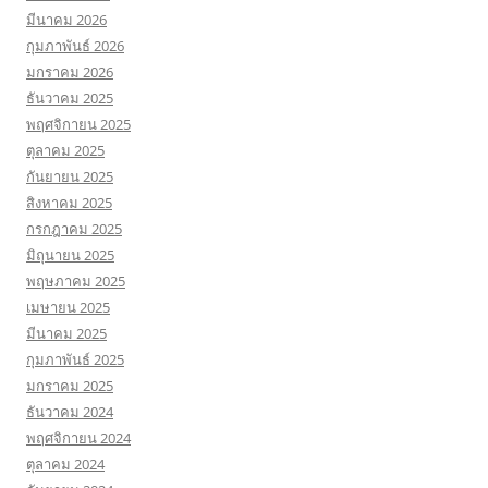
มีนาคม 2026
กุมภาพันธ์ 2026
มกราคม 2026
ธันวาคม 2025
พฤศจิกายน 2025
ตุลาคม 2025
กันยายน 2025
สิงหาคม 2025
กรกฎาคม 2025
มิถุนายน 2025
พฤษภาคม 2025
เมษายน 2025
มีนาคม 2025
กุมภาพันธ์ 2025
มกราคม 2025
ธันวาคม 2024
พฤศจิกายน 2024
ตุลาคม 2024