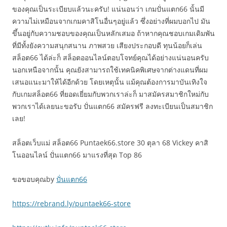
ของคุณเป็นระเบียบแล้วนะครับ! แน่นอนว่า เกมปั่นแตก66 นั้นมี
ความไม่เหมือนจากเกมคาสิโนอื่นๆอยู่แล้ว ซึ่งอย่างที่ผมบอกไป มัน
ขึ้นอยู่กับความชอบของคุณเป็นหลักเสมอ ถ้าหากคุณชอบเกมเดิมพัน
ที่มีทั้งยังความสนุกสนาน ภาพสวย เสียงประกอบดี ทุนน้อยก็เล่น
สล็อต66 ได้ล่ะก็ สล็อตออนไลน์ตอบโจทย์คุณได้อย่างแน่นอนครับ
นอกเหนือจากนั้น คุณยังสามารถใช้เทคนิคพิเศษจากต่างแดนที่ผม
เสนอแนะมาให้ได้อีกด้วย โดยเหตุนั้น แม้คุณต้องการมาบันเทิงใจ
กับเกมสล็อต66 ที่ยอดเยี่ยมกับพวกเราล่ะก็ มาสมัครสมาชิกใหม่กับ
พวกเราได้เลยนะขอรับ ปั่นแตก66 สมัครฟรี ลงทะเบียนเป็นสมาชิก
เลย!
สล็อตเว็บแม่ สล็อต66 Puntaek66.store 30 ตุลา 68 Vickey คาสิ
โนออนไลน์ ปั่นแตก66 มาแรงที่สุด Top 86
ขอขอบคุณby
ปั่นแตก66
https://rebrand.ly/puntaek66-store