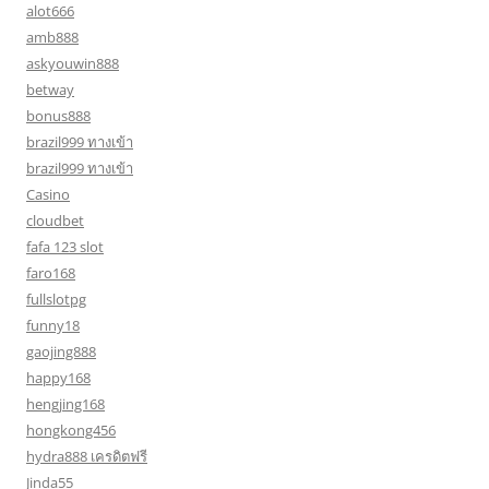
alot666
amb888
askyouwin888
betway
bonus888
brazil999 ทางเข้า
brazil999 ทางเข้า
Casino
cloudbet
fafa 123 slot
faro168
fullslotpg
funny18
gaojing888
happy168
hengjing168
hongkong456
hydra888 เครดิตฟรี
Jinda55