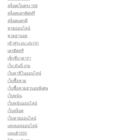
สล็อตเว็บตรง 168
สล็อตเเครดิตฟรี
สล็อตแตกดี
หวยออนไลน์
หวยฮานอย
เข้าสู่ระบบ ufa191
เครดิตฟรี
เซ็กซี่บาคาร่า
เว็บ มันนี่ เกม
เว็บคาสิโนออนไลน์
เว็บซื้อหวย
เว็บซื้อหวยฮานอยพิเศษ
เว็บพนัน
เว็บพนันออนไลน์
เว็บสล็อต
เว็บหวยออนไลน์
แทงบอลออนไลน์
แพนด้า555